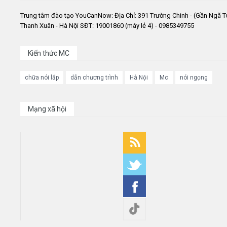
Trung tâm đào tạo YouCanNow: Địa Chỉ: 391 Trường Chinh - (Gần Ngã T
Thanh Xuân - Hà Nội SĐT: 19001860 (máy lẻ 4) - 0985349755
Kiến thức MC
chữa nói lắp
dẫn chương trình
Hà Nội
Mc
nói ngọng
Mạng xã hội