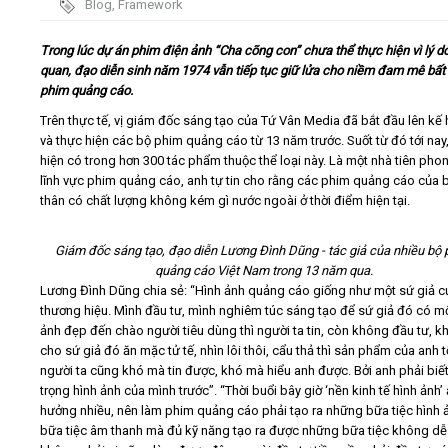
Blog
,
Framework
Video
Trong lúc dự án phim điện ảnh “Cha cõng con” chưa thể thực hiện vì lý d
quan, đạo diễn sinh năm 1974 vẫn tiếp tục giữ lửa cho niềm đam mê bất 
phim quảng cáo.
Kiến thức
Trên thực tế, vị giám đốc sáng tạo của Tứ Vân Media đã bắt đầu lên kế
và thực hiện các bộ phim quảng cáo từ 13 năm trước. Suốt từ đó tới nay
Liên hệ - Đăng ký
hiện có trong hơn 300 tác phẩm thuộc thể loại này. Là một nhà tiên pho
lĩnh vực phim quảng cáo, anh tự tin cho rằng các phim quảng cáo của 
thân có chất lượng không kém gì nước ngoài ở thời điểm hiện tại.
Giám đốc sáng tạo, đạo diễn Lương Đình Dũng - tác giả của nhiều bộ
Tìm kiếm
quảng cáo Việt Nam trong 13 năm qua.
Lương Đình Dũng chia sẻ: “Hình ảnh quảng cáo giống như một sứ giả c
thương hiệu. Mình đầu tư, mình nghiêm túc sáng tạo để sứ giả đó có mộ
ảnh đẹp đến chào người tiêu dùng thì người ta tin, còn không đầu tư, 
cho sứ giả đó ăn mặc tử tế, nhìn lôi thôi, cẩu thả thì sản phẩm của anh t
người ta cũng khó mà tin được, khó mà hiểu anh được. Bởi anh phải biết
trọng hình ảnh của mình trước”. “Thời buổi bây giờ ‘nền kinh tế hình ảnh’
hưởng nhiều, nên làm phim quảng cáo phải tạo ra những bữa tiệc hình 
bữa tiệc âm thanh mà đủ kỹ năng tạo ra được những bữa tiệc không dễ