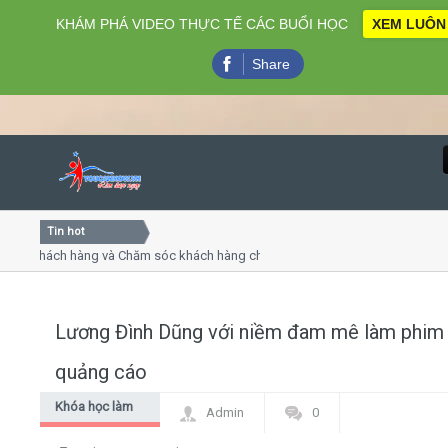
KHÁM PHÁ VIDEO THỰC TẾ CÁC BUỔI HỌC
XEM LUÔN
Share
Tin hot
Close
 khách hàng và Chăm sóc khách hàng chuyên nghiệp
Khóa h
 - thuyết trình online
Khóa họ
hiều thứ 4, 7
Khóa họ
Lương Đình Dũng với niềm đam mê làm phim
Home
quảng cáo
Giới thiệu
Khóa học làm
Admin
0
phim
Lịch khai giảng