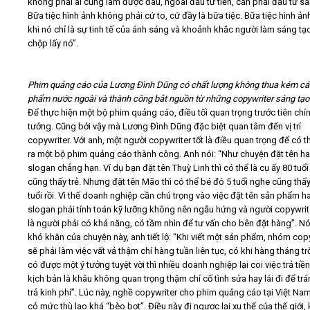
không phải ai cũng làm được đâu, ngoài đầu tư tiền, cần phải đầu tư sá
Bữa tiệc hình ảnh không phải cứ to, cứ đầy là bữa tiệc. Bữa tiệc hình ản
khi nó chỉ là sự tinh tế của ánh sáng và khoảnh khắc người làm sáng tạo
chộp lấy nó”.
Phim quảng cáo của Lương Đình Dũng có chất lượng không thua kém cá
phẩm nước ngoài và thành công bắt nguồn từ những copywriter sáng tạo
Để thực hiện một bộ phim quảng cáo, điều tối quan trọng trước tiên chín
tưởng. Cũng bởi vậy mà Lương Đình Dũng đặc biệt quan tâm đến vị trí
copywriter. Với anh, một người copywriter tốt là điều quan trọng để có t
ra một bộ phim quảng cáo thành công. Anh nói: “Như chuyện đặt tên hay
slogan chẳng hạn. Ví dụ bạn đặt tên Thuỳ Linh thì có thể là cụ ấy 80 tuổ
cũng thấy trẻ. Nhưng đặt tên Mão thì có thể bé đó 5 tuổi nghe cũng thấ
tuổi rồi. Vì thế doanh nghiệp cần chú trọng vào việc đặt tên sản phẩm ha
slogan phải tính toán kỹ lưỡng không nên ngẫu hứng và người copywrite
là người phải có khả năng, có tầm nhìn để tư vấn cho bên đặt hàng”. Nó
khó khăn của chuyện này, anh tiết lộ: “Khi viết một sản phẩm, nhóm cop
sẽ phải làm việc vất vả thậm chí hàng tuần liên tục, có khi hàng tháng tr
có được một ý tưởng tuyệt vời thì nhiều doanh nghiệp lại coi việc trả tiề
kịch bản là khâu không quan trọng thậm chí cố tình sửa hay lái đi để trá
trả kinh phí”. Lúc này, nghề copywriter cho phim quảng cáo tại Việt Na
có mức thù lao khá “bèo bọt”. Điều này đi ngược lại xu thế của thế giới, 