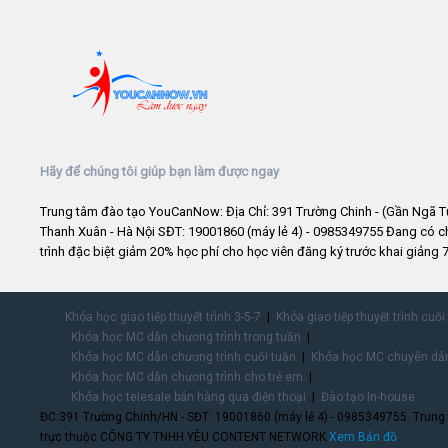
Hãy để chúng tôi giúp bạn làm được ngay
Trung tâm đào tạo YouCanNow: Địa Chỉ: 391 Trường Chinh - (Gần Ngã T
Thanh Xuân - Hà Nội SĐT: 19001860 (máy lẻ 4) - 0985349755 Đang có 
trình đặc biệt giảm 20% học phí cho học viên đăng ký trước khai giảng 7
Khóa học giao tiếp thuyết trình 3-5-7
Khóa giao tiếp thuyết trình cuối
Khóa học MC dẫn chương trình trong tuần
Khóa học MC dẫn chương trình cuối tuần
Khóa học MC chuyên dẫn
Khóa học MC dẫn chương trình cho trẻ em
Khóa học telesale bán hàng qua điện thoại
Đào tạo In-house
ĐC:391 Trường Chinh/HN - SĐT: 19001860 (máy lẻ 4) - 0985349755. Trung
trực thuộc CÔNG TY TNHH YÊU CONTENT NETWORK.
Xem Bản đồ