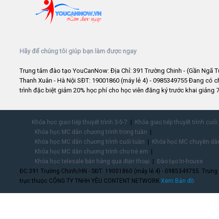
Hãy để chúng tôi giúp bạn làm được ngay
Trung tâm đào tạo YouCanNow: Địa Chỉ: 391 Trường Chinh - (Gần Ngã T
Thanh Xuân - Hà Nội SĐT: 19001860 (máy lẻ 4) - 0985349755 Đang có 
trình đặc biệt giảm 20% học phí cho học viên đăng ký trước khai giảng 7
Khóa học giao tiếp thuyết trình 3-5-7
Khóa giao tiếp thuyết trình cuối
Khóa học MC dẫn chương trình trong tuần
Khóa học MC dẫn chương trình cuối tuần
Khóa học MC chuyên dẫn
Khóa học MC dẫn chương trình cho trẻ em
Khóa học telesale bán hàng qua điện thoại
Đào tạo In-house
ĐC:391 Trường Chinh/HN - SĐT: 19001860 (máy lẻ 4) - 0985349755. Trung
trực thuộc CÔNG TY TNHH YÊU CONTENT NETWORK.
Xem Bản đồ