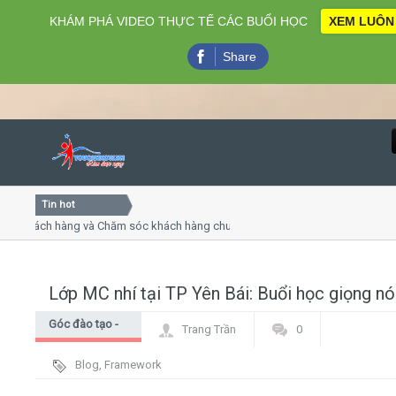
KHÁM PHÁ VIDEO THỰC TẾ CÁC BUỔI HỌC
XEM LUÔN
Share
Tin hot
Close
h hàng và Chăm sóc khách hàng chuyên nghiệp
Khóa học kỹ 
yết trình online
Khóa học "Ngh
thứ 4, 7
Khóa học làm
Lớp MC nhí tại TP Yên Bái: Buổi học giọng nó
Home
Góc đào tạo -
Trang Trần
0
Giới thiệu
Góc học viên
Blog
,
Framework
Lịch khai giảng