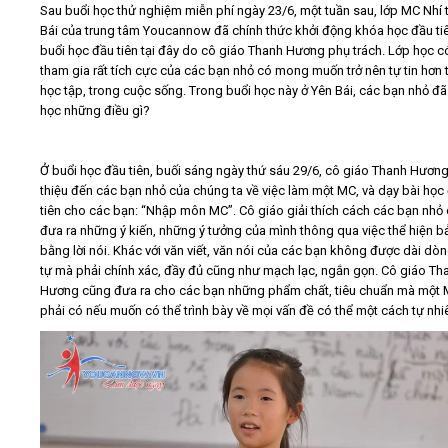
Sau buổi học thử nghiệm miễn phí ngày 23/6, một tuần sau, lớp MC Nhí 
Bái của trung tâm Youcannow đã chính thức khởi động khóa học đầu tiê
Video
buổi học đầu tiên tại đây do cô giáo Thanh Hương phụ trách. Lớp học c
tham gia rất tích cực của các bạn nhỏ có mong muốn trở nên tự tin hơn 
học tập, trong cuộc sống. Trong buổi học này ở Yên Bái, các bạn nhỏ đ
Kiến thức
học những điều gì?
Liên hệ - Đăng ký
Ở buổi học đầu tiên, buối sáng ngày thứ sáu 29/6, cô giáo Thanh Hương
thiệu đến các bạn nhỏ của chúng ta về việc làm một MC, và dạy bài học
tiên cho các bạn: “Nhập môn MC”. Cô giáo giải thích cách các bạn nhỏ 
đưa ra những ý kiến, những ý tưởng của mình thông qua việc thể hiện b
bằng lời nói. Khác với văn viết, văn nói của các bạn không được dài dò
Tìm kiếm
tự mà phải chính xác, đầy đủ cũng như mạch lạc, ngắn gọn. Cô giáo Th
Hương cũng đưa ra cho các bạn những phẩm chất, tiêu chuẩn mà một
phải có nếu muốn có thể trình bày về mọi vấn đề có thể một cách tự nhi