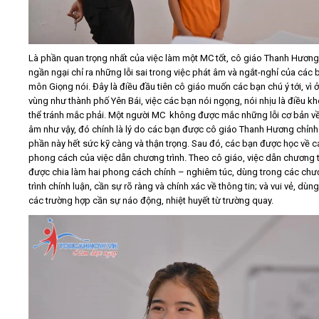
Là phần quan trọng nhất của việc làm một MC tốt, cô giáo Thanh Hươn
ngần ngại chỉ ra những lỗi sai trong việc phát âm và ngắt-nghỉ của các 
môn Giọng nói. Đây là điều đầu tiên cô giáo muốn các bạn chú ý tới, vì 
vùng như thành phố Yên Bái, việc các bạn nói ngọng, nói nhịu là điều k
thể tránh mắc phải. Một người MC không được mắc những lỗi cơ bản v
âm như vậy, đó chính là lý do các bạn được cô giáo Thanh Hương chỉnh
phần này hết sức kỹ càng và thận trọng. Sau đó, các bạn được học về c
phong cách của việc dẫn chương trình. Theo cô giáo, việc dẫn chương t
được chia làm hai phong cách chính – nghiêm túc, dùng trong các ch
trình chính luận, cần sự rõ ràng và chính xác về thông tin; và vui vẻ, dùn
các trường hợp cần sự náo động, nhiệt huyết từ trường quay.