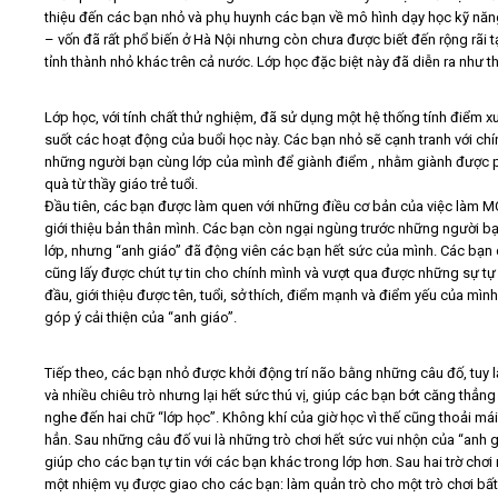
thiệu đến các bạn nhỏ và phụ huynh các bạn về mô hình dạy học kỹ năn
– vốn đã rất phổ biến ở Hà Nội nhưng còn chưa được biết đến rộng rãi t
Video
tỉnh thành nhỏ khác trên cả nước. Lớp học đặc biệt này đã diễn ra như t
Kiến thức
Lớp học, với tính chất thử nghiệm, đã sử dụng một hệ thống tính điểm x
suốt các hoạt động của buổi học này. Các bạn nhỏ sẽ cạnh tranh với chí
những người bạn cùng lớp của mình để giành điểm , nhằm giành được 
Liên hệ - Đăng ký
quà từ thầy giáo trẻ tuổi.
Đầu tiên, các bạn được làm quen với những điều cơ bản của việc làm M
giới thiệu bản thân mình. Các bạn còn ngại ngùng trước những người b
lớp, nhưng “anh giáo” đã động viên các bạn hết sức của mình. Các bạn
cũng lấy được chút tự tin cho chính mình và vượt qua được những sự tự 
Tìm kiếm
đầu, giới thiệu được tên, tuổi, sở thích, điểm mạnh và điểm yếu của mình
góp ý cải thiện của “anh giáo”.
Tiếp theo, các bạn nhỏ được khởi động trí não bằng những câu đố, tuy l
và nhiều chiêu trò nhưng lại hết sức thú vị, giúp các bạn bớt căng thẳng
nghe đến hai chữ “lớp học”. Không khí của giờ học vì thế cũng thoải má
hẳn. Sau những câu đố vui là những trò chơi hết sức vui nhộn của “anh g
giúp cho các bạn tự tin với các bạn khác trong lớp hơn. Sau hai trờ chơi 
một nhiệm vụ được giao cho các bạn: làm quản trò cho một trò chơi bất