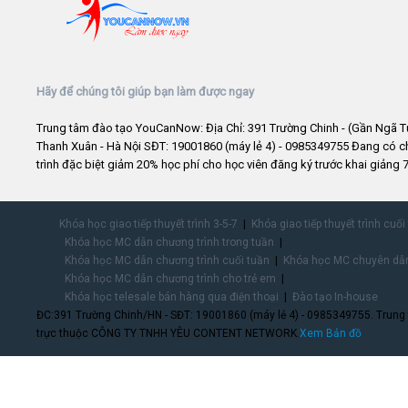
Hãy để chúng tôi giúp bạn làm được ngay
Trung tâm đào tạo YouCanNow: Địa Chỉ: 391 Trường Chinh - (Gần Ngã T
Thanh Xuân - Hà Nội SĐT: 19001860 (máy lẻ 4) - 0985349755 Đang có 
trình đặc biệt giảm 20% học phí cho học viên đăng ký trước khai giảng 7
Khóa học giao tiếp thuyết trình 3-5-7
Khóa giao tiếp thuyết trình cuối
Khóa học MC dẫn chương trình trong tuần
Khóa học MC dẫn chương trình cuối tuần
Khóa học MC chuyên dẫn
Khóa học MC dẫn chương trình cho trẻ em
Khóa học telesale bán hàng qua điện thoại
Đào tạo In-house
ĐC:391 Trường Chinh/HN - SĐT: 19001860 (máy lẻ 4) - 0985349755. Trung
trực thuộc CÔNG TY TNHH YÊU CONTENT NETWORK.
Xem Bản đồ