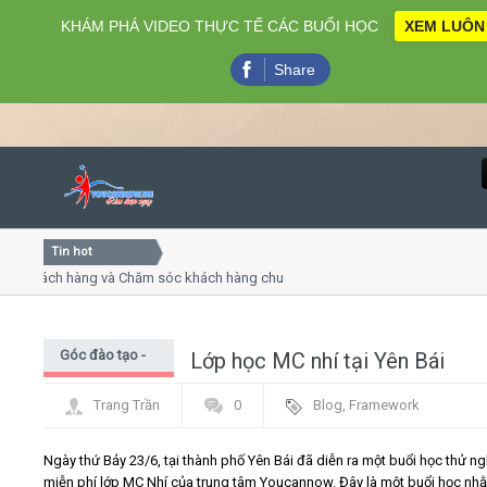
KHÁM PHÁ VIDEO THỰC TẾ CÁC BUỔI HỌC
XEM LUÔN
Share
Tin hot
Close
khách hàng và Chăm sóc khách hàng chuyên nghiệp
Khóa học
 thuyết trình online
Khóa học 
ều thứ 4, 7
Khóa học
Góc đào tạo -
Lớp học MC nhí tại Yên Bái
Home
Góc học viên
Trang Trần
0
Blog
,
Framework
Giới thiệu
Ngày thứ Bảy 23/6, tại thành phố Yên Bái đã diễn ra một buổi học thử n
Lịch khai giảng
miễn phí lớp MC Nhí của trung tâm Youcannow. Đây là một buổi học nhằ