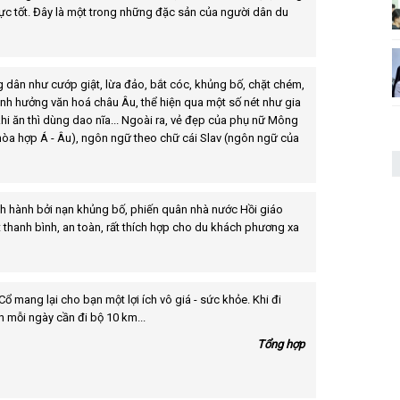
cực tốt. Đây là một trong những đặc sản của người dân du
dân như cướp giật, lừa đảo, bắt cóc, khủng bố, chặt chém,
nh hưởng văn hoá châu Âu, thể hiện qua một số nét như gia
 khi ăn thì dùng dao nĩa... Ngoài ra, vẻ đẹp của phụ nữ Mông
 hòa hợp Á - Âu), ngôn ngữ theo chữ cái Slav (ngôn ngữ của
h hành bởi nạn khủng bố, phiến quân nhà nước Hồi giáo
 thanh bình, an toàn, rất thích hợp cho du khách phương xa
ổ mang lại cho bạn một lợi ích vô giá - sức khỏe. Khi đi
h mỗi ngày cần đi bộ 10 km...
Tổng hợp