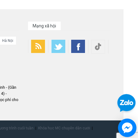
Mạng xã hội
Hà Nội
nh - (Gần
4) -
ọc phí cho
ơng trình cuối tuần
Khóa học MC chuyên dẫn cưới