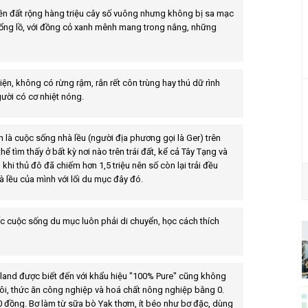
ền đất rộng hàng triệu cây số vuông nhưng không bị sa mạc
hổng lồ, với đồng cỏ xanh mênh mang trong nắng, những
ện, không có rừng rậm, rắn rết côn trùng hay thú dữ rình
người có cơ nhiệt nóng.
 là cuộc sống nhà lều (người địa phương gọi là Ger) trên
tìm thấy ở bất kỳ nơi nào trên trái đất, kể cả Tây Tạng và
khi thủ đô đã chiếm hơn 1,5 triệu nên số còn lại trải đều
à lều của mình với lối du mục đây đó.
c cuộc sống du mục luôn phải di chuyển, học cách thích
land được biết đến với khẩu hiệu "100% Pure" cũng không
i, thức ăn công nghiệp và hoá chất nông nghiệp bằng 0.
00 đồng.
Bơ làm từ sữa bò Yak thơm, ít béo như bơ đặc, dùng