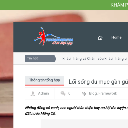
KHÁM P
Home
Khóa học Tư duy dịch vụ khách hàng và Chăm sóc khách hàng chu
Tin hot
Thông tin tổng hợp
Lối sống du mục gần gũ
Admin
0
Blog
,
Framework
Những đồng cỏ xanh, con người thân thiện hay cơ hội rèn luyện 
đất nước Mông Cổ.