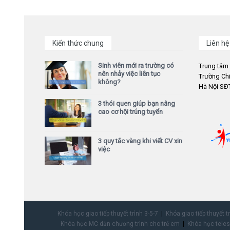
Kiến thức chung
Liên hệ
Sinh viên mới ra trường có
Trung tâm
nên nhảy việc liên tục
Trường Chi
không?
Hà Nội SĐT
3 thói quen giúp bạn nâng
cao cơ hội trúng tuyển
3 quy tắc vàng khi viết CV xin
việc
Khóa học giao tiếp thuyết trình 3-5-7
Khóa giao tiếp thuyết t
Khóa học MC dẫn chương trình cho trẻ em
Khóa học teles