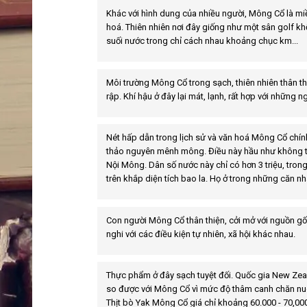
Khác với hình dung của nhiều người, Mông Cổ là mi
hoá. Thiên nhiên nơi đây giống như một sân golf k
suối nước trong chỉ cách nhau khoảng chục km...
Môi trường Mông Cổ trong sạch, thiên nhiên thân thi
rập. Khí hậu ở đây lại mát, lạnh, rất hợp với những 
Nét hấp dẫn trong lịch sử và văn hoá Mông Cổ chính
thảo nguyên mênh mông. Điều này hầu như không thể 
Nội Mông. Dân số nước này chỉ có hơn 3 triệu, trong 
trên khắp diện tích bao la. Họ ở trong những căn nh
Con người Mông Cổ thân thiện, cởi mở với nguồn gố
nghi với các điều kiện tự nhiên, xã hội khác nhau.
Thực phẩm ở đây sạch tuyệt đối. Quốc gia New Zea
so được với Mông Cổ vì mức độ thâm canh chăn nuô
Thịt bò Yak Mông Cổ giá chỉ khoảng 60.000 - 70,0