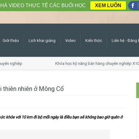
HÁ VIDEO THỰC TẾ CÁC BUỔI HỌC
XEM LUÔN
Giới thiệu
Lịch khai giảng
Video
Kiến thức
Liên hệ - Đăng 
yên nghiệp
Khóa học kỹ năng bán hàng chuyên nghiệp X10 
i thiên nhiên ở Mông Cổ
sức khỏe với 10 km đi bộ mỗi ngày là điều bạn sẽ không bao giờ quên ở