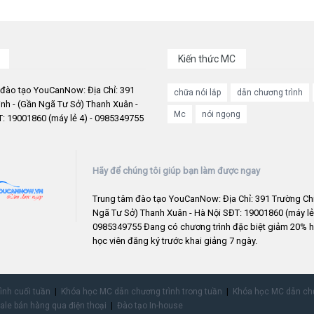
Kiến thức MC
 đào tạo YouCanNow: Địa Chỉ: 391
chữa nói lắp
dẫn chương trình
nh - (Gần Ngã Tư Sở) Thanh Xuân -
Mc
nói ngọng
: 19001860 (máy lẻ 4) - 0985349755
Hãy để chúng tôi giúp bạn làm được ngay
Trung tâm đào tạo YouCanNow: Địa Chỉ: 391 Trường Chi
Ngã Tư Sở) Thanh Xuân - Hà Nội SĐT: 19001860 (máy lẻ 
0985349755 Đang có chương trình đặc biệt giảm 20% h
học viên đăng ký trước khai giảng 7 ngày.
rình cuối tuần
Khóa học MC dẫn chương trình trong tuần
Khóa học MC dẫn chư
ale bán hàng qua điện thoại
Đào tạo In-house