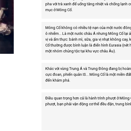
pha với trà xanh để uống tăng nhiệt và chống lạnh 
mục ở Mông Cổ.
Mông Cổ không có nhiều tệ nạn của một nước đông 
ô nhiễm... Là một nước châu Á nhưng Mông Cổ lại ả
vị và ẩm thực: bánh mì, sữa, gia vị nhạt không cay,
Cổ thường được bình luận là điển hình Eurasia (nét
một nhóm chủng tộc tại khu vực châu Âu).
Khác với vùng Trung Á và Trung Đông đang bị hoàn
cực đoan, phiến quân IS... Mông Cổ là một miền đất
đến khám phá.
Điều quan trọng hơn cả là hành trình phượt ở Mông C
phượt, bạn phải vận động cơ thể đều đặn, trung bìn