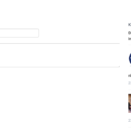
K
Đ
I
n
2
2