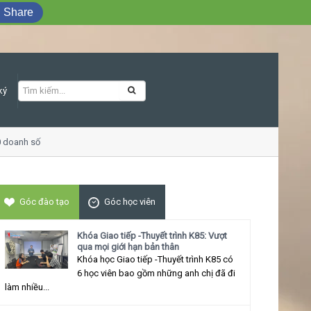
Share
ký
doanh số
Khóa học Giao tiếp ứng xử thu 
Góc đào tạo
Góc học viên
Khóa Giao tiếp -Thuyết trình K85: Vượt
qua mọi giới hạn bản thân
Khóa học Giao tiếp -Thuyết trình K85 có
6 học viên bao gồm những anh chị đã đi
làm nhiều...