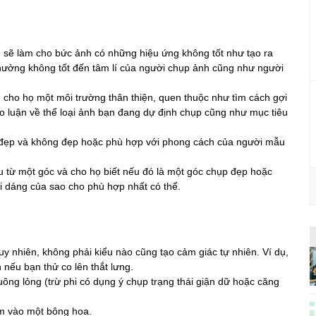
 sẽ làm cho bức ảnh có những hiệu ứng không tốt như tạo ra
hưởng không tốt đến tâm lí của người chụp ảnh cũng như người
n cho họ một môi trường thân thiện, quen thuộc như tìm cách gợi
ảo luận về thể loại ảnh bạn đang dự định chụp cũng như mục tiêu
đẹp và không đẹp hoặc phù hợp với phong cách của người mẫu
 từ một góc và cho họ biết nếu đó là một góc chụp đẹp hoặc
ại dáng của sao cho phù hợp nhất có thể.
uy nhiên, không phải kiểu nào cũng tạo cảm giác tự nhiên. Ví dụ,
 nếu bạn thử co lên thắt lưng.
ông lỏng (trừ phi có dụng ý chụp trạng thái giận dữ hoặc căng
m vào một bông hoa.