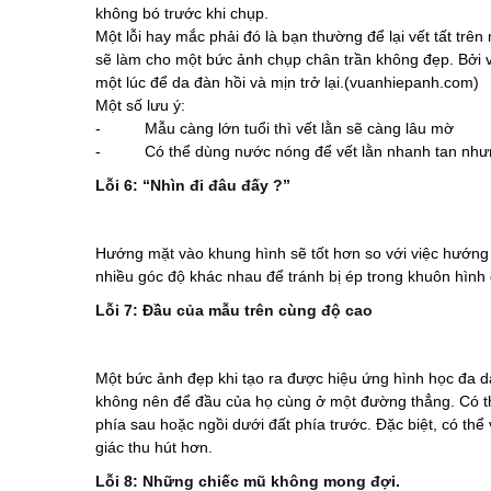
không bó trước khi chụp.
Một lỗi hay mắc phải đó là bạn thường để lại vết tất trên
sẽ làm cho một bức ảnh chụp chân trần không đẹp. Bởi v
một lúc để da đàn hồi và mịn trở lại.(vuanhiepanh.com)
Một số lưu ý:
- Mẫu càng lớn tuổi thì vết lằn sẽ càng lâu mờ
- Có thể dùng nước nóng để vết lằn nhanh tan nhưng
Lỗi 6: “Nhìn đi đâu đấy ?”
Hướng mặt vào khung hình sẽ tốt hơn so với việc hướng 
nhiều góc độ khác nhau để tránh bị ép trong khuôn hình
Lỗi 7: Đầu của mẫu trên cùng độ cao
Một bức ảnh đẹp khi tạo ra được hiệu ứng hình học đa d
không nên để đầu của họ cùng ở một đường thẳng. Có t
phía sau hoặc ngồi dưới đất phía trước. Đặc biệt, có th
giác thu hút hơn.
Lỗi 8: Những chiếc mũ không mong đợi.