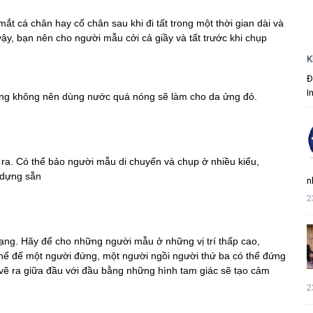
 mắt cá chân hay cổ chân sau khi đi tất trong một thời gian dài và
ậy, bạn nên cho người mẫu cởi cả giầy và tất trước khi chụp
K
Đ
I
 không nên dùng nước quá nóng sẽ làm cho da ửng đỏ.
ra. Có thể bảo người mẫu di chuyển và chụp ở nhiều kiểu,
 dựng sẵn
n
2
ạng. Hãy để cho những người mẫu ở những vị trí thấp cao,
hể để một người đứng, một người ngồi người thứ ba có thể đứng
ể vẽ ra giữa đầu với đầu bằng những hình tam giác sẽ tạo cảm
2