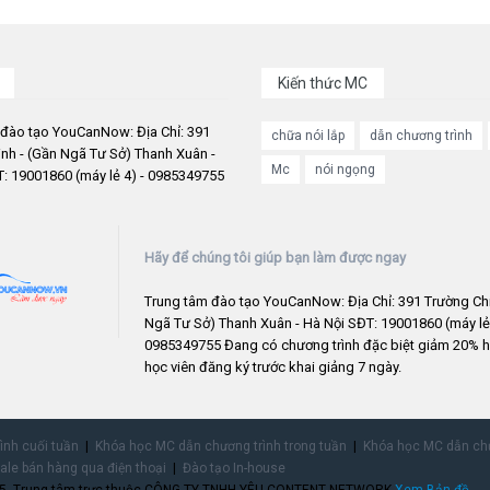
Kiến thức MC
 đào tạo YouCanNow: Địa Chỉ: 391
chữa nói lắp
dẫn chương trình
nh - (Gần Ngã Tư Sở) Thanh Xuân -
Mc
nói ngọng
: 19001860 (máy lẻ 4) - 0985349755
Hãy để chúng tôi giúp bạn làm được ngay
Trung tâm đào tạo YouCanNow: Địa Chỉ: 391 Trường Chi
Ngã Tư Sở) Thanh Xuân - Hà Nội SĐT: 19001860 (máy lẻ 
0985349755 Đang có chương trình đặc biệt giảm 20% h
học viên đăng ký trước khai giảng 7 ngày.
rình cuối tuần
Khóa học MC dẫn chương trình trong tuần
Khóa học MC dẫn chư
ale bán hàng qua điện thoại
Đào tạo In-house
755. Trung tâm trực thuộc CÔNG TY TNHH YÊU CONTENT NETWORK.
Xem Bản đồ