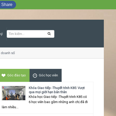
Share
ký
oanh số
Khóa học Giao tiếp ứng xử thu h
Góc đào tạo
Góc học viên
Khóa Giao tiếp -Thuyết trình K85: Vượt
qua mọi giới hạn bản thân
Khóa học Giao tiếp -Thuyết trình K85 có
6 học viên bao gồm những anh chị đã đi
làm nhiều...