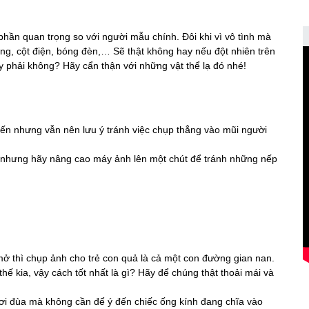
ần quan trọng so với người mẫu chính. Đôi khi vì vô tình mà
ng, cột điện, bóng đèn,… Sẽ thật không hay nếu đột nhiên trên
 phải không? Hãy cẩn thận với những vật thể lạ đó nhé!
ến nhưng vẫn nên lưu ý tránh việc chụp thẳng vào mũi người
nhưng hãy nâng cao máy ảnh lên một chút để tránh những nếp
ở thì chụp ảnh cho trẻ con quả là cả một con đường gian nan.
ế kia, vậy cách tốt nhất là gì? Hãy để chúng thật thoải mái và
chơi đùa mà không cần để ý đến chiếc ống kính đang chĩa vào