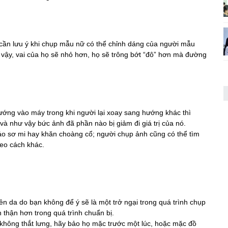
, cần lưu ý khi chụp mẫu nữ có thể chỉnh dáng của người mẫu
 vậy, vai của họ sẽ nhỏ hơn, họ sẽ trông bớt “đô” hơn mà đường
ớng vào máy trong khi người lại xoay sang hướng khác thì
 như vậy bức ảnh đã phần nào bị giảm đi giá trị của nó.
áo sơ mi hay khăn choàng cổ; người chụp ảnh cũng có thể tìm
eo cách khác.
lên da do bạn không để ý sẽ là một trở ngại trong quá trình chụp
 thận hơn trong quá trình chuẩn bị.
không thắt lưng, hãy bảo họ mặc trước một lúc, hoặc mặc đồ