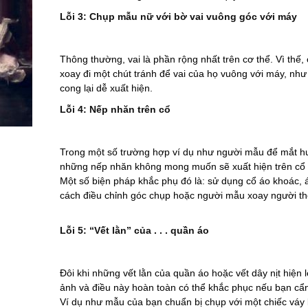
Lỗi 3: Chụp mẫu nữ với bờ vai vuông góc với máy
Thông thường, vai là phần rộng nhất trên cơ thể. Vì thế
xoay đi một chút tránh để vai của họ vuông với máy, như
cong lại dễ xuất hiện.
Lỗi 4: Nếp nhăn trên cổ
Trong một số trường hợp ví dụ như người mẫu để mắt hư
những nếp nhăn không mong muốn sẽ xuất hiện trên cổ và
Một số biện pháp khắc phụ đó là: sử dụng cổ áo khoác, 
cách điều chỉnh góc chụp hoặc người mẫu xoay người th
Lỗi 5: “Vết lằn” của . . . quần áo
Đôi khi những vết lằn của quần áo hoặc vết dây nịt hiện 
ảnh và điều này hoàn toàn có thể khắc phục nếu bạn cẩn
Ví dụ như mẫu của bạn chuẩn bị chụp với một chiếc váy 