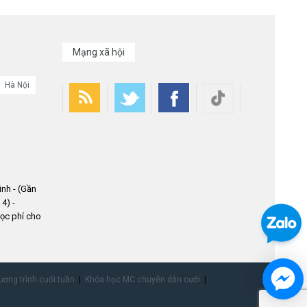
Mạng xã hội
Hà Nội
nh - (Gần
4) -
ọc phí cho
ơng trình cuối tuần
Khóa học MC chuyên dẫn cưới