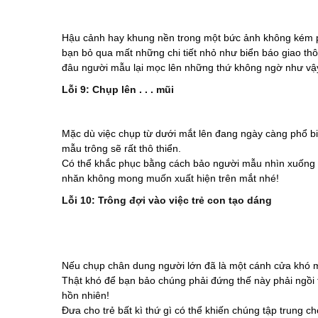
Hậu cảnh hay khung nền trong một bức ảnh không kém ph
bạn bỏ qua mất những chi tiết nhỏ như biển báo giao thô
đâu người mẫu lại mọc lên những thứ không ngờ như vậy
Lỗi 9: Chụp lên . . . mũi
Mặc dù việc chụp từ dưới mắt lên đang ngày càng phổ bi
mẫu trông sẽ rất thô thiển.
Có thể khắc phục bằng cách bảo người mẫu nhìn xuống 
nhăn không mong muốn xuất hiện trên mắt nhé!
Lỗi 10: Trông đợi vào việc trẻ con tạo dáng
Nếu chụp chân dung người lớn đã là một cánh cửa khó m
Thật khó để bạn bảo chúng phải đứng thế này phải ngồi th
hồn nhiên!
Đưa cho trẻ bất kì thứ gì có thể khiến chúng tập trung 