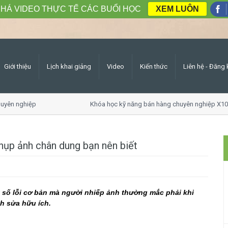
HÁ VIDEO THỰC TẾ CÁC BUỔI HỌC
XEM LUÔN
Giới thiệu
Lịch khai giảng
Video
Kiến thức
Liên hệ - Đăng 
ên nghiệp
Khóa học kỹ năng bán hàng chuyên nghiệp X10 d
chụp ảnh chân dung bạn nên biết
t số lỗi cơ bản mà người nhiếp ảnh thường mắc phải khi
h sửa hữu ích.