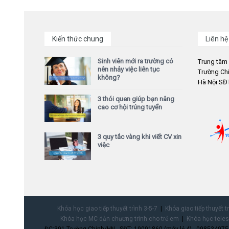
Kiến thức chung
Liên hệ
Sinh viên mới ra trường có
Trung tâm
nên nhảy việc liên tục
Trường Chi
không?
Hà Nội SĐT
3 thói quen giúp bạn nâng
cao cơ hội trúng tuyển
3 quy tắc vàng khi viết CV xin
việc
Khóa học giao tiếp thuyết trình 3-5-7
Khóa giao tiếp thuyết t
Khóa học MC dẫn chương trình cho trẻ em
Khóa học teles
ĐC:391 Trường Chinh/HN - SĐT: 19001860 (máy lẻ 4) - 0985349