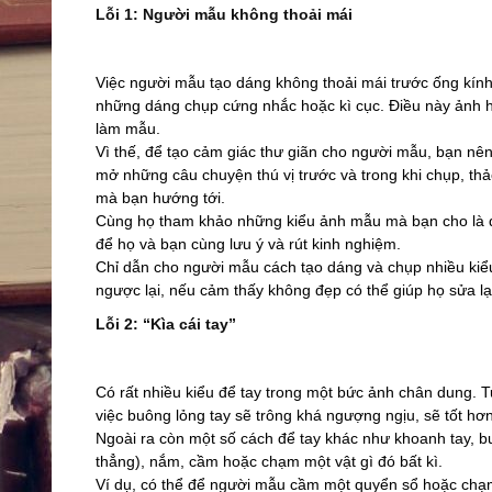
Lỗi 1: Người mẫu không thoải mái
Việc người mẫu tạo dáng không thoải mái trước ống kính
những dáng chụp cứng nhắc hoặc kì cục. Điều này ảnh 
làm mẫu.
Vì thế, để tạo cảm giác thư giãn cho người mẫu, bạn nê
mở những câu chuyện thú vị trước và trong khi chụp, th
mà bạn hướng tới.
Cùng họ tham khảo những kiểu ảnh mẫu mà bạn cho là 
để họ và bạn cùng lưu ý và rút kinh nghiệm.
Chỉ dẫn cho người mẫu cách tạo dáng và chụp nhiều kiểu
ngược lại, nếu cảm thấy không đẹp có thể giúp họ sửa l
Lỗi 2: “Kìa cái tay”
Có rất nhiều kiểu để tay trong một bức ảnh chân dung. T
việc buông lỏng tay sẽ trông khá ngượng ngịu, sẽ tốt hơn
Ngoài ra còn một số cách để tay khác như khoanh tay, bu
thẳng), nắm, cầm hoặc chạm một vật gì đó bất kì.
Ví dụ, có thể để người mẫu cầm một quyển sổ hoặc chạ