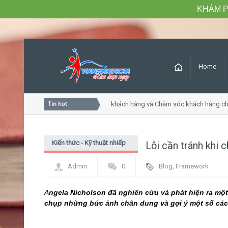
KHÁM P
Home
Khóa học Tư duy dịch vụ khách hàng và Chăm sóc khách hàng chuy
Tin hot
Kiến thức - Kỹ thuật nhiếp
Lỗi cần tránh khi 
ảnh
Admin
0
Blog
,
Framework
A
n
gela Nicholson đã nghiên cứu và phát hiện ra mộ
chụp những bức ảnh chân dung và gợi ý một số các