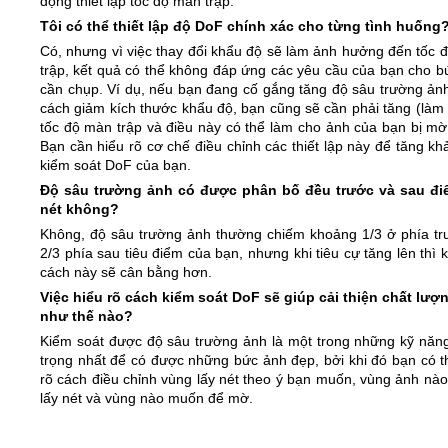
động thiết lập tốc độ màn trập.
Tôi có thể thiết lập độ DoF chính xác cho từng tình huống
Có, nhưng vì việc thay đổi khẩu độ sẽ làm ảnh hưởng đến tốc 
trập, kết quả có thể không đáp ứng các yêu cầu của bạn cho b
cần chụp. Ví dụ, nếu bạn đang cố gắng tăng độ sâu trường ản
cách giảm kích thước khẩu độ, bạn cũng sẽ cần phải tăng (làm
tốc độ màn trập và điều này có thể làm cho ảnh của bạn bị mờ
Bạn cần hiểu rõ cơ chế điều chỉnh các thiết lập này để tăng k
kiểm soát DoF của bạn.
Độ sâu trường ảnh có được phân bố đều trước và sau đi
nét không?
Không, độ sâu trường ảnh thường chiếm khoảng 1/3 ở phía tr
2/3 phía sau tiêu điểm của bạn, nhưng khi tiêu cự tăng lên thì
cách này sẽ cân bằng hơn.
Việc hiểu rõ cách kiểm soát DoF sẽ giúp cải thiện chất lượ
như thế nào?
Kiểm soát được độ sâu trường ảnh là một trong những kỹ năn
trọng nhất để có được những bức ảnh đẹp, bởi khi đó bạn có th
rõ cách điều chỉnh vùng lấy nét theo ý bạn muốn, vùng ảnh nà
lấy nét và vùng nào muốn để mờ.