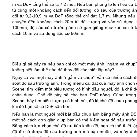
m và DoF tổng thể sẽ là 7,2 mét. Nếu bạn phóng to lên tiêu cự
từ cùng một khoảng cách đến đối tượng, độ sâu của trường ản
đổi từ 9,2-10,9 m và DoF tổng thể chỉ đạt 1,7 m. Nhưng nếu 
chuyển đến khoảng cách 20m từ đối tượng và vẫn sử dụng t
100mm, độ sâu của trường ảnh sẽ gần giống như khi bạn ở 
cách 10 m và sử dụng tiêu cự 50mm.
Điều gì sẽ xảy ra nếu bạn chỉ có một máy ảnh "ngắm và chụp"
không biết làm thế nào để thay đổi các thiết lập này?
Ngay cả với một máy ảnh "ngắm và chụp", vẫn có nhiều cách đ
soát độ sâu trường ảnh. Trong menu cài đặt của máy ảnh chọn 
Scene, tìm kiếm một biểu tượng có hình đầu người, đó là chế đ
chân dung. Chế độ này sẽ cho bạn DoF nông. Cũng tron
Scene, hãy tìm biểu tượng có hình núi, đó là chế độ chụp phon
khi đó bạn sẽ có DoF sâu hơn.
Nếu bạn là một người mới bắt đầu chụp ảnh bằng máy ảnh DS
một số cách đơn giản giúp bạn có thể kiểm soát độ sâu trườn
Bằng cách lựa chọn chế độ ưu tiên khẩu độ, bạn có thể thiết l
độ để có được độ sâu trường ảnh mà bạn muốn, và máy ảnh