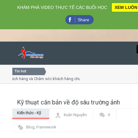
KHÁM PHÁ VIDEO THỰC TẾ CÁC BUỔI HỌC
XEM LUÔN
Share
Tin hot
Close
hách hàng và Chăm sóc khách hàng chuyên nghiệp
Khóa học 
 thuyết trình online
Khóa học "
ều thứ 4, 7
Khóa học 
Kỹ thuạt căn bản về độ sâu trường ảnh
Home
Kiến thức - Kỹ
Xuân Nguyễn
0
Giới thiệu
thuật nhiếp ảnh
Blog
,
Framework
Lịch khai giảng