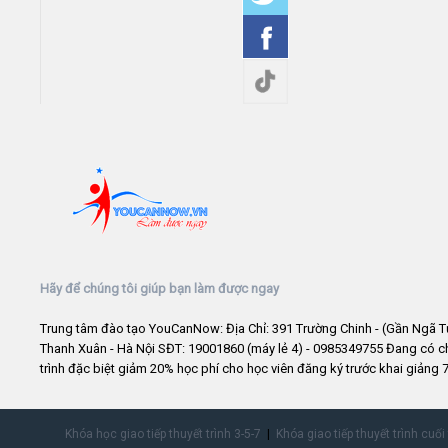
Hãy để chúng tôi giúp bạn làm được ngay
Trung tâm đào tạo YouCanNow: Địa Chỉ: 391 Trường Chinh - (Gần Ngã T
Thanh Xuân - Hà Nội SĐT: 19001860 (máy lẻ 4) - 0985349755 Đang có 
trình đặc biệt giảm 20% học phí cho học viên đăng ký trước khai giảng 7
Khóa học giao tiếp thuyết trình 3-5-7
Khóa giao tiếp thuyết trình cuối