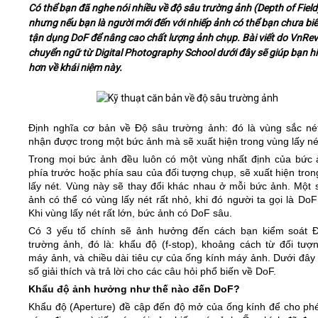
Có thể bạn đã nghe nói nhiều về độ sâu trường ảnh (Depth of Field
nhưng nếu bạn là người mới đến với nhiếp ảnh có thể bạn chưa biế
Video
tận dụng DoF để nâng cao chất lượng ảnh chụp. Bài viết do VnRe
chuyển ngữ từ Digital Photography School dưới đây sẽ giúp bạn h
hơn về khái niệm này.
Kiến thức
Liên hệ - Đăng ký
Định nghĩa cơ bản về Độ sâu trường ảnh: đó là vùng sắc né
nhận được trong một bức ảnh mà sẽ xuất hiện trong vùng lấy né
Trong mọi bức ảnh đều luôn có một vùng nhất định của bức 
phía trước hoặc phía sau của đối tượng chụp, sẽ xuất hiện tro
Tìm kiếm
lấy nét. Vùng này sẽ thay đổi khác nhau ở mỗi bức ảnh. Một 
ảnh có thể có vùng lấy nét rất nhỏ, khi đó người ta gọi là Do
Khi vùng lấy nét rất lớn, bức ảnh có DoF sâu.
Có 3 yếu tố chính sẽ ảnh hưởng đến cách bạn kiểm soát 
trường ảnh, đó là: khẩu độ (f-stop), khoảng cách từ đối tượ
máy ảnh, và chiều dài tiêu cự của ống kính máy ảnh. Dưới đây 
số giải thích và trả lời cho các câu hỏi phổ biến về DoF.
Khẩu độ ảnh hưởng như thế nào đến DoF?
Khẩu độ (Aperture) đề cập đến độ mở của ống kính để cho ph