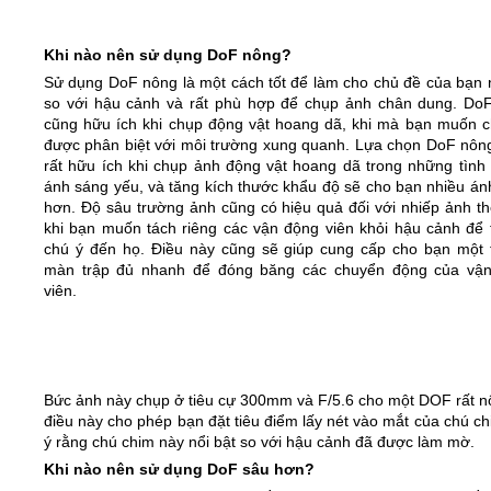
Khi nào nên sử dụng DoF nông?
Sử dụng DoF nông là một cách tốt để làm cho chủ đề của bạn n
so với hậu cảnh và rất phù hợp để chụp ảnh chân dung. Do
cũng hữu ích khi chụp động vật hoang dã, khi mà bạn muốn c
được phân biệt với môi trường xung quanh. Lựa chọn DoF nôn
rất hữu ích khi chụp ảnh động vật hoang dã trong những tình
ánh sáng yếu, và tăng kích thước khẩu độ sẽ cho bạn nhiều án
hơn. Độ sâu trường ảnh cũng có hiệu quả đối với nhiếp ảnh th
khi bạn muốn tách riêng các vận động viên khỏi hậu cảnh để 
chú ý đến họ. Điều này cũng sẽ giúp cung cấp cho bạn một 
màn trập đủ nhanh để đóng băng các chuyển động của vậ
viên.
Bức ảnh này chụp ở tiêu cự 300mm và F/5.6 cho một DOF rất n
điều này cho phép bạn đặt tiêu điểm lấy nét vào mắt của chú c
ý rằng chú chim này nổi bật so với hậu cảnh đã được làm mờ.
Khi nào nên sử dụng DoF sâu hơn?