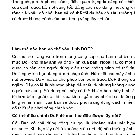
Trong chụp ảnh phong cảnh, điều quan trọng là càng có nhiề
của cảnh được lấy nét càng tốt. Bằng cách sử dụng một ống kí
rộng và khẩu độ nhỏ, bạn sẽ có thể tối đa hóa độ sâu trường 
có được khung cảnh của bạn trong vùng lấy nét lớn.
Làm thế nào bạn có thể xác định DOF?
Có một số trang web trên mạng cung cấp cho bạn một biểu 
mức DoF cho máy ảnh và ống kính của bạn. Ngoài ra, có một 
dụng có sẵn cho người dùng điện thoại thông minh có thể tín
DoF ngay khi bạn đang ở nơi chụp ảnh. Hầu hết các máy ảnh 
nút preview DoF mà sẽ cho phép bạn xem trước DoF thông qu
ngắm. Đây có lẽ là phương pháp dễ nhất và nhưng không được
người sử dụng. Sử dụng nút này có thể khiến bạn thấy hình ả
tối hơn bên ngoài do nhìn qua kính ngắm tuy nhiên bạn không p
lắng vì hình ảnh của bạn sẽ được phơi sáng đúng cách, miễn 
đã thiết lập phơi sáng chính xác.
Có thể điều chỉnh DoF để mọi thứ đều được lấy nét?
Có! Bạn có thể dùng công cụ gọi là khoảng siêu nét hype
distance. Khi bạn lấy nét ở khoảng siêu nét, độ sâu trường ản
rộng từ một nửa khoảng cách tới tâm điểm của bạn đến vô cù