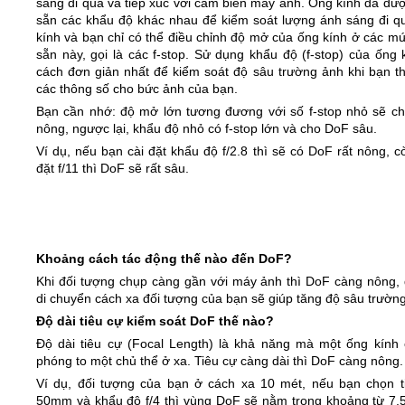
sáng đi qua và tiếp xúc với cảm biến máy ảnh. Ống kính đã đượ
sẵn các khẩu độ khác nhau để kiểm soát lượng ánh sáng đi q
kính và bạn chỉ có thể điều chỉnh độ mở của ống kính ở các mứ
sẵn này, gọi là các f-stop. Sử dụng khẩu độ (f-stop) của ống 
cách đơn giản nhất để kiểm soát độ sâu trường ảnh khi bạn thi
các thông số cho bức ảnh của bạn.
Bạn cần nhớ: độ mở lớn tương đương với số f-stop nhỏ sẽ c
nông, ngược lại, khẩu độ nhỏ có f-stop lớn và cho DoF sâu.
Ví dụ, nếu bạn cài đặt khẩu độ f/2.8 thì sẽ có DoF rất nông, 
đặt f/11 thì DoF sẽ rất sâu.
Khoảng cách tác động thế nào đến DoF?
Khi đối tượng chụp càng gần với máy ảnh thì DoF càng nông, 
di chuyển cách xa đối tượng của bạn sẽ giúp tăng độ sâu trườn
Độ dài tiêu cự kiểm soát DoF thế nào?
Độ dài tiêu cự (Focal Length) là khả năng mà một ống kính 
phóng to một chủ thể ở xa. Tiêu cự càng dài thì DoF càng nông.
Ví dụ, đối tượng của bạn ở cách xa 10 mét, nếu bạn chọn t
50mm và khẩu độ f/4 thì vùng DoF sẽ nằm trong khoảng từ 7,5