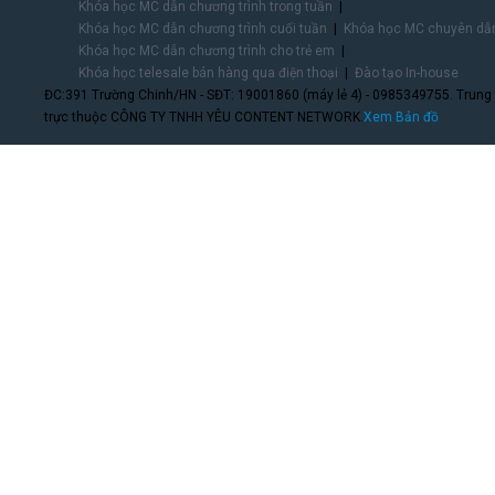
Khóa học MC dẫn chương trình trong tuần
Khóa học MC dẫn chương trình cuối tuần
Khóa học MC chuyên dẫn
Khóa học MC dẫn chương trình cho trẻ em
Khóa học telesale bán hàng qua điện thoại
Đào tạo In-house
ĐC:391 Trường Chinh/HN - SĐT: 19001860 (máy lẻ 4) - 0985349755. Trung
trực thuộc CÔNG TY TNHH YÊU CONTENT NETWORK.
Xem Bản đồ