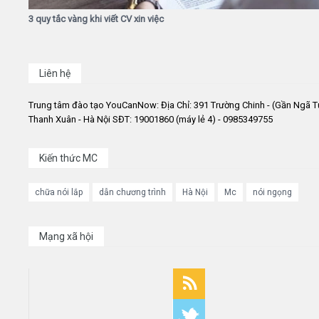
3 quy tắc vàng khi viết CV xin việc
Liên hệ
Trung tâm đào tạo YouCanNow: Địa Chỉ: 391 Trường Chinh - (Gần Ngã T
Thanh Xuân - Hà Nội SĐT: 19001860 (máy lẻ 4) - 0985349755
Kiến thức MC
chữa nói lắp
dẫn chương trình
Hà Nội
Mc
nói ngọng
Mạng xã hội