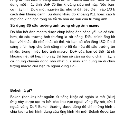
dụng một máy tính DoF để tìm khoảng siêu nét này. Nếu bạn
có máy tính DoF, một nguyên tắc nhỏ là đặt tiêu điểm vào 1/3 
cách đến khung cảnh. Sử dụng khẩu độ khoảng f/11 hoặc cao h
một ống kính góc rộng sẽ tối đa hóa độ sâu của trường ảnh.
Sử dụng độ sâu trường ảnh trong chụp ảnh macro
Do hầu hết ảnh macro được chụp bằng ánh sáng yếu và có tiêu 
hơn, độ sâu trường ảnh thường là rất nông. Điều chỉnh ống kí
bạn với khẩu độ nhỏ nhất có thể, và bạn sẽ cần tăng ISO lên đ
sáng thích hợp cho ảnh cũng như tối đa hóa độ sâu trường ản
nhiên, trong nhiều bức ảnh macro, DoF của bạn có thể rất nh
khoảng nét rất hẹp như vậy thì bạn sẽ cần sử dụng chân máy, v
cả những chuyển động nhỏ nhất của máy ảnh cũng sẽ di chuy
tượng macro của bạn ra ngoài vùng DoF.
Bokeh là gì?
Bokeh (boh-ke) bắt nguồn từ tiếng Nhật có nghĩa là mờ (blur)
ứng này được tạo ra bởi các khu vực ngoài vùng lấy nét, tức 
ngoài vùng DoF. Bokeh thường được dùng để chỉ những hình t
chịu tạo ra bởi hình dạng của ống kính khi mở. Bokeh được tạo