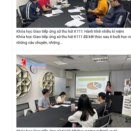
Khóa học Giao tiếp ứng xử thu hút K111: Hành trình nhiều kỉ niệm
Khóa học Giao tiếp ứng xử thu hút K111 đã kết thúc sau 6 buổi học v
những câu chuyện, những...