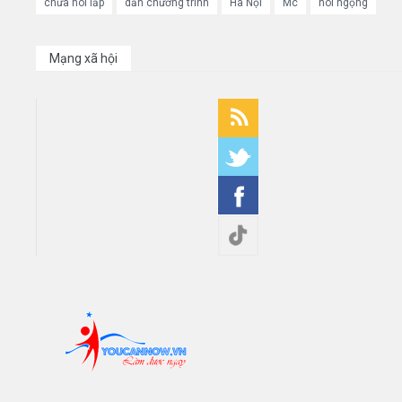
chữa nói lắp
dẫn chương trình
Hà Nội
Mc
nói ngọng
Mạng xã hội