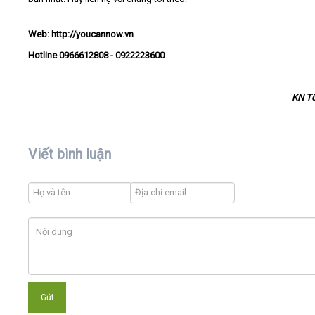
Web: http://youcannow.vn
Hotline 0966612808 - 0922223600
KN T
Viết bình luận