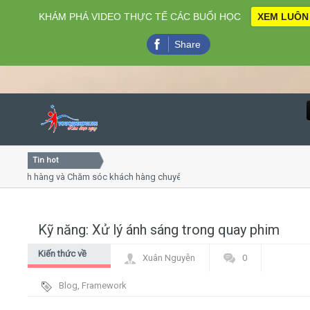
KHÁM PHÁ VIDEO THỰC TẾ CÁC BUỔI HỌC
XEM LUÔN
Share
Tin hot
Close
ách hàng và Chăm sóc khách hàng chuyên nghiệp
Khóa học k
thuyết trình online
Khóa học "N
u thứ 4, 7
Khóa học l
Kỹ năng: Xử lý ánh sáng trong quay phim
Home
Kiến thức về
Xuân Nguyễn
0
Giới thiệu
phim, quay
Blog
,
Framework
dựng - kỹ xảo
Lịch khai giảng