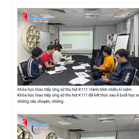
Khóa học Giao tiếp ứng xử thu hút K111: Hành trình nhiều kỉ niệm
Khóa học Giao tiếp ứng xử thu hút K111 đã kết thúc sau 6 buổi học v
những câu chuyện, những...