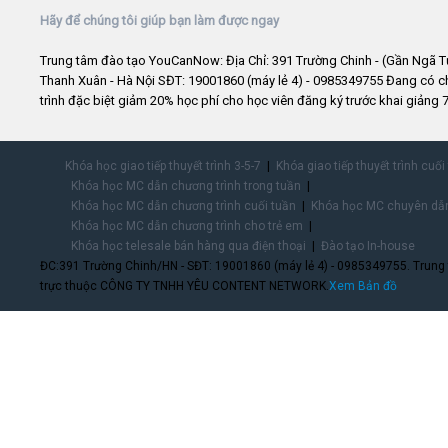
Hãy để chúng tôi giúp bạn làm được ngay
Trung tâm đào tạo YouCanNow: Địa Chỉ: 391 Trường Chinh - (Gần Ngã T
Thanh Xuân - Hà Nội SĐT: 19001860 (máy lẻ 4) - 0985349755 Đang có 
trình đặc biệt giảm 20% học phí cho học viên đăng ký trước khai giảng 7
Khóa học giao tiếp thuyết trình 3-5-7
Khóa giao tiếp thuyết trình cuối
Khóa học MC dẫn chương trình trong tuần
Khóa học MC dẫn chương trình cuối tuần
Khóa học MC chuyên dẫn
Khóa học MC dẫn chương trình cho trẻ em
Khóa học telesale bán hàng qua điện thoại
Đào tạo In-house
ĐC:391 Trường Chinh/HN - SĐT: 19001860 (máy lẻ 4) - 0985349755. Trung
trực thuộc CÔNG TY TNHH YÊU CONTENT NETWORK.
Xem Bản đồ