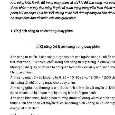
Ánh sáng luôn là vấn đề trong quay phim và chỉ khi đủ ánh sáng mới có t
được phim – vì vậy ánh sáng là yếu tố quan trọng trong việc hình thành 
Video
phim,MV ca nhạc..Qua bài viết chúng ta sẽ biết đến kỹ năng cơ bản để c
có được hình ảnh tốt nhất của nhà quay phim
Kiến thức
1. Xử lý ánh sáng tự nhiên trong quay phim
Liên hệ - Đăng ký
Ánh sáng tự nhiên là ánh sáng được tạo bởi các nguồn sáng tự nhiên n
trời, mặt trăng. Tuy nhiên, chất lượng ánh sáng từ mặt trăng là quá yếu v
Tìm kiếm
không đủ để quay phim nên ta chỉ quan tâm đến việc xử lý ánh sáng mặt
khi quay phim.
Ánh sáng mặt trời vào khoảng từ 8h30 – 10h30 sáng, 13h30 – 15h30 chi
ánh sáng tốt nhất trong ngày cho quay phim.
Ánh sáng giữa trưa thường là cho được hình ảnh nhân vật truyền tải kh
được chuẩn- dễ bị khuôn mặt bị những hình khối góc cạnh
Ánh sáng bình minh, hoàng hôn thường được sử dụng với mục đích ng
thuật. Hình ảnh nhân vật truyền tải chỉ là những hình không rõ khuôn mặt
mang nét hình dáng