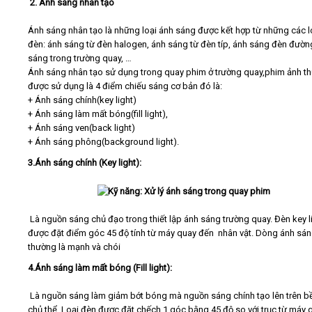
2. Ánh sáng nhân tạo
Ánh sáng nhân tạo là những loại ánh sáng được kết hợp từ những các l
đèn: ánh sáng từ đèn halogen, ánh sáng từ đèn típ, ánh sáng đèn đườn
sáng trong trường quay, …
Ánh sáng nhân tạo sử dụng trong quay phim ở trường quay,phim ảnh t
được sử dụng là 4 điểm chiếu sáng cơ bản đó là:
+ Ánh sáng chính(key light)
+ Ánh sáng làm mất bóng(fill light),
+ Ánh sáng ven(back light)
+ Ánh sáng phông(background light).
3.Ánh sáng chính (Key light):
Là nguồn sáng chủ đạo trong thiết lập ánh sáng trường quay. Đèn key l
được đặt điểm góc 45 độ tính từ máy quay đến nhân vật. Dòng ánh sán
thường là mạnh và chói
4.Ánh sáng làm mất bóng (Fill light):
Là nguồn sáng làm giảm bớt bóng mà nguồn sáng chính tạo lên trên b
chủ thể. Loại đèn được đặt chếch 1 góc bằng 45 độ so với trục từ máy 