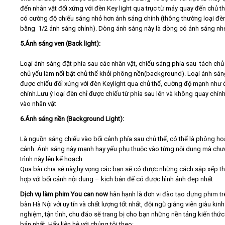
đến nhân vật đối xứng với đèn Key light qua trục từ máy quay đến chủ t
có cường độ chiếu sáng nhỏ hơn ánh sáng chính (thông thường loại đè
bằng 1/2 ánh sáng chính). Dòng ánh sáng này là dòng có ánh sáng nh
5.Ánh sáng ven (Back light):
Loại ánh sáng đặt phía sau các nhân vật, chiếu sáng phía sau tách chủ
chủ yếu làm nổi bật chủ thể khỏi phông nền(background). Loại ánh sán
được chiếu đối xứng với đèn Keylight qua chủ thể, cường độ mạnh như 
chính.Lưu ý loại đèn chỉ được chiếu từ phía sau lên và không quay chín
vào nhân vật
6.Ánh sáng nền (Background Light):
Là nguồn sáng chiếu vào bối cảnh phía sau chủ thể, có thể là phông h
cảnh. Ánh sáng này mạnh hay yếu phụ thuộc vào từng nội dung mà ch
trình này lên kế hoạch
Qua bài chia sẻ này,hy vọng các bạn sẽ có được những cách sắp xếp th
hợp với bối cảnh nội dung – kịch bản để có được hình ảnh đẹp nhất
Dịch vụ làm phim You can now
hân hạnh là đơn vị đào tạo dựng phim tr
bàn Hà Nội với uy tín và chất lượng tốt nhất, đội ngũ giảng viên giàu kinh
nghiệm, tận tình, chu đáo sẽ trang bị cho bạn những nền tảng kiến thức
bản nhất. Hãy liên hệ với chúng tôi theo: