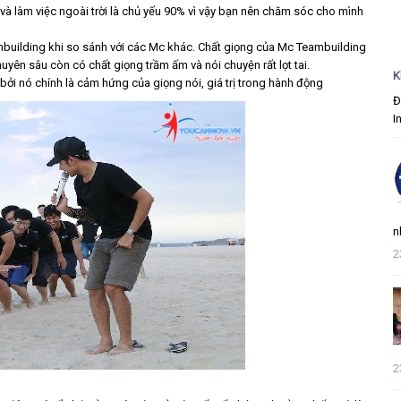
và làm việc ngoài trời là chủ yếu 90% vì vậy bạn nên chăm sóc cho mình
eambuilding khi so sánh với các Mc khác. Chất giọng của Mc Teambuilding
uyên sâu còn có chất giọng trầm ấm và nói chuyện rất lọt tai.
K
 bởi nó chính là cảm hứng của giọng nói, giá trị trong hành động
Đ
I
n
2
2