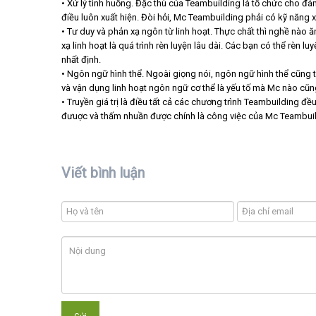
• Xử lý tình huống. Đặc thù của Teambuilding là tổ chức cho đám 
điều luôn xuất hiện. Đòi hỏi, Mc Teambuilding phải có kỹ năng 
• Tư duy và phản xạ ngôn từ linh hoạt. Thực chất thì nghề nào 
xạ linh hoạt là quá trình rèn luyện lâu dài. Các bạn có thể rèn 
nhất định.
• Ngôn ngữ hình thể. Ngoài giọng nói, ngôn ngữ hình thể cũng t
và vận dụng linh hoạt ngôn ngữ cơ thể là yếu tố mà Mc nào cũ
• Truyền giá trị là điều tất cả các chương trình Teambuilding 
đưuợc và thấm nhuần được chính là công việc của Mc Teambui
Viết bình luận