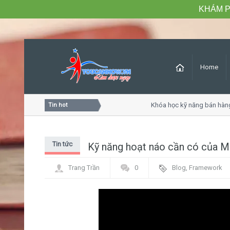
KHÁM P
Home
sóc khách hàng chuyên nghiệp
Khóa học kỹ năng bán hàng c
Tin hot
Tin tức
Kỹ năng hoạt náo cần có của M
Trang Trần
0
Blog
,
Framework