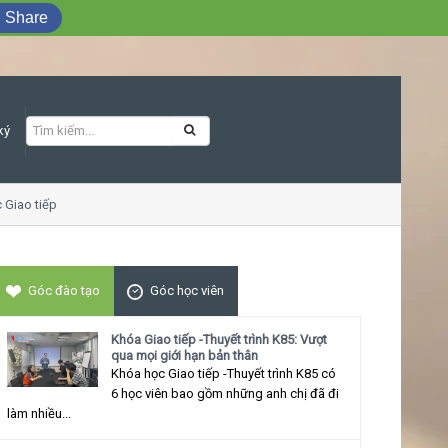
Share
ký
ao tiếp ứng xử thu hút
Góc đào tạo
Góc học viên
Khóa Giao tiếp -Thuyết trình K85: Vượt
qua mọi giới hạn bản thân
Khóa học Giao tiếp -Thuyết trình K85 có
6 học viên bao gồm những anh chị đã đi
làm nhiều...