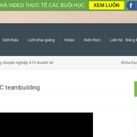
HÁ VIDEO THỰC TẾ CÁC BUỔI HỌC
XEM LUÔN
Giới thiệu
Lịch khai giảng
Video
Kiến thức
Liên hệ - Đăng 
huyên nghiệp X10 doanh số
Khóa học Gi
C teambuilding