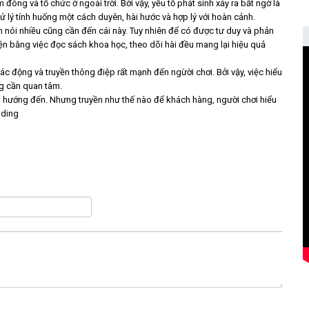
đông và tổ chức ở ngoài trời. Bởi vậy, yếu tố phát sinh xảy ra bất ngờ là
xử lý tính huống một cách duyên, hài hước và hợp lý với hoàn cảnh.
ăn nói nhiều cũng cần đến cái này. Tuy nhiên để có được tư duy và phản
luyện bằng việc đọc sách khoa học, theo dõi hài đều mang lại hiệu quả
ác động và truyền thông điệp rất mạnh đến ngừời chơi. Bởi vậy, việc hiểu
ng cần quan tâm.
đều hướng đến. Nhưng truyền như thế nào để khách hàng, người chơi hiểu
lding