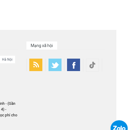
Mạng xã hội
Hà Nội
nh - (Gần
4) -
ọc phí cho