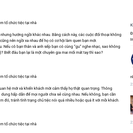
K
Đ
ệc nhưng hướng ngồi khác nhau. Bằng cách này, các cuộc đối thoại không
I
t cũng nên ngồi xa nhau để họ có cơ hội làm quen bạn mới.
au. Nếu cô bạn thân và anh sếp bạn có cùng “gu” nghe nhạc, sao không
? Biết đâu bạn lại là một chuyên gia mai mối mát tay thì sao?
n
2
quan hệ mới và khiến khách mời cảm thấy họ thật quan trọng. Thông
ội dung hấp dẫn để mọi người chia sẻ cùng nhau. Nếu không, bạn cần
 đó, tránh tình trạng chủ tiệc nói quá nhiều hoặc quá ít với mỗi khách.
2