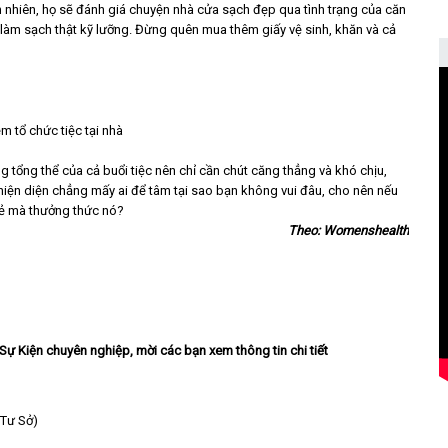
n nhiên, họ sẽ đánh giá chuyện nhà cửa sạch đẹp qua tình trạng của căn
và làm sạch thật kỹ lưỡng. Đừng quên mua thêm giấy vệ sinh, khăn và cả
ng tổng thể của cả buổi tiệc nên chỉ cần chút căng thẳng và khó chịu,
hiện diện chẳng mấy ai để tâm tại sao bạn không vui đâu, cho nên nếu
 vẻ mà thưởng thức nó?
Theo: Womenshealth
Sự Kiện chuyên nghiệp, mời các bạn xem thông tin chi tiết
 Tư Sở)