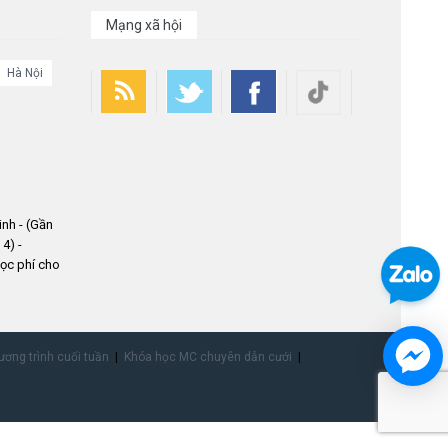
Mạng xã hội
Hà Nội
nh - (Gần
4) -
ọc phí cho
ơng trình cuối tuần
Khóa học MC chuyên dẫn cưới