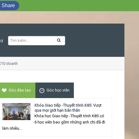
Share
ký
10 doanh số
Khóa học Giao tiếp ứng xử 
Góc đào tạo
Góc học viên
Khóa Giao tiếp -Thuyết trình K85: Vượt
qua mọi giới hạn bản thân
Khóa học Giao tiếp -Thuyết trình K85 có
6 học viên bao gồm những anh chị đã đi
làm nhiều...