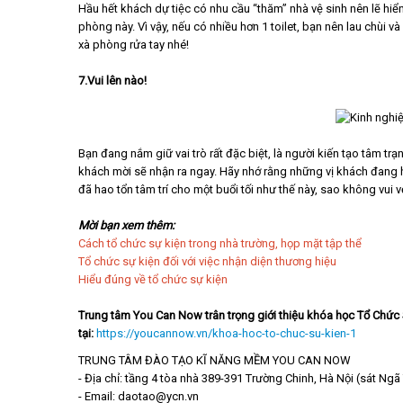
Hầu hết khách dự tiệc có nhu cầu “thăm” nhà vệ sinh nên lẽ hiể
phòng này. Vì vậy, nếu có nhiều hơn 1 toilet, bạn nên lau chùi 
xà phòng rửa tay nhé!
7.Vui lên nào!
Bạn đang nắm giữ vai trò rất đặc biệt, là người kiến tạo tâm trạ
khách mời sẽ nhận ra ngay. Hãy nhớ rằng những vị khách đang 
đã hao tổn tâm trí cho một buổi tối như thế này, sao không vui
Mời bạn xem thêm:
Cách tổ chức sự kiện trong nhà trường, họp mặt tập thể
Tổ chức sự kiện đối với việc nhận diện thương hiệu
Hiểu đúng về tổ chức sự kiện
Trung tâm You Can Now trân trọng giới thiệu khóa học Tổ Chức 
tại:
https://youcannow.vn/khoa-hoc-to-chuc-su-kien-1
TRUNG TÂM ĐÀO TẠO KĨ NĂNG MỀM YOU CAN NOW
- Địa chỉ: tầng 4 tòa nhà 389-391 Trường Chinh, Hà Nội (sát Ngã
- Email: daotao@ycn.vn