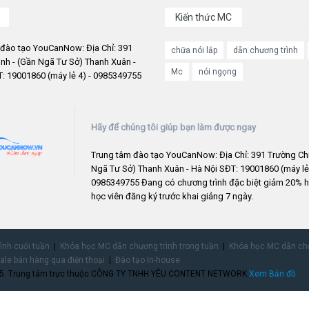
Kiến thức MC
 đào tạo YouCanNow: Địa Chỉ: 391
chữa nói lắp
dẫn chương trình
nh - (Gần Ngã Tư Sở) Thanh Xuân -
Mc
nói ngọng
: 19001860 (máy lẻ 4) - 0985349755
Hãy để chúng tôi giúp bạn làm được ngay
Trung tâm đào tạo YouCanNow: Địa Chỉ: 391 Trường Chi
Ngã Tư Sở) Thanh Xuân - Hà Nội SĐT: 19001860 (máy lẻ 
0985349755 Đang có chương trình đặc biệt giảm 20% h
học viên đăng ký trước khai giảng 7 ngày.
rình cuối tuần
Khóa học MC dẫn chương trình trong tuần
Khóa học MC dẫn chư
ale bán hàng qua điện thoại
Đào tạo In-house
755. Trung tâm trực thuộc CÔNG TY TNHH YÊU CONTENT NETWORK.
Xem Bản đồ