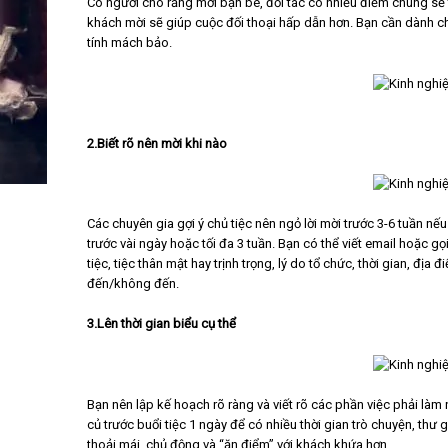
Có người cho rằng mời bạn bè, đối tác có nhiều điểm chung sẽ
khách mời sẽ giúp cuộc đối thoại hấp dẫn hơn. Bạn cần dành chú
tính mách bảo.
2.Biết rõ nên mời khi nào
Các chuyên gia gợi ý chủ tiệc nên ngỏ lời mời trước 3-6 tuần nế
trước vài ngày hoặc tối đa 3 tuần. Bạn có thể viết email hoặc gọ
tiệc, tiệc thân mật hay trịnh trọng, lý do tổ chức, thời gian, đ
đến/không đến.
3.Lên thời gian biểu cụ thể
Bạn nên lập kế hoạch rõ ràng và viết rõ các phần việc phải làm
củ trước buổi tiệc 1 ngày để có nhiều thời gian trò chuyện, thư 
thoải mái, chủ động và “ăn điểm” với khách khứa hơn.