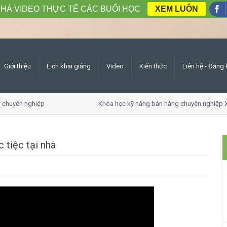
HÁ VIDEO THỰC TẾ CÁC BUỔI HỌC
XEM LUÔN
Giới thiệu
Lịch khai giảng
Video
Kiến thức
Liên hệ - Đăng 
 chuyên nghiệp
Khóa học kỹ năng bán hàng chuyên nghiệp X
 tiệc tại nhà