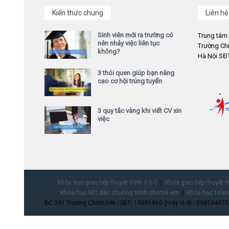
Kiến thức chung
Liên hệ
Sinh viên mới ra trường có
Trung tâm
nên nhảy việc liên tục
Trường Chi
không?
Hà Nội SĐT
3 thói quen giúp bạn nâng
cao cơ hội trúng tuyển
3 quy tắc vàng khi viết CV xin
việc
Khóa học giao tiếp thuyết trình 3-5-7
Khóa giao tiếp thuyết t
Khóa học MC dẫn chương trình cho trẻ em
Khóa học teles
ĐC:391 Trường Chinh/HN - SĐT: 19001860 (máy lẻ 4) - 0985349