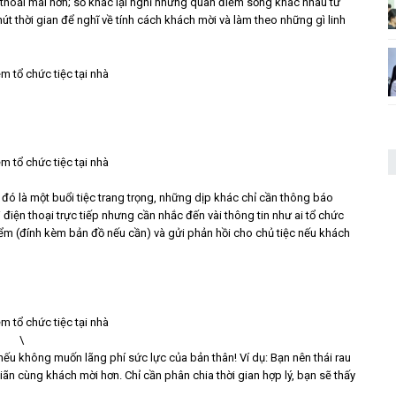
 thoải mái hơn; số khác lại nghĩ những quan điểm sống khác nhau từ
t thời gian để nghĩ về tính cách khách mời và làm theo những gì linh
u đó là một buổi tiệc trang trọng, những dịp khác chỉ cần thông báo
i điện thoại trực tiếp nhưng cần nhắc đến vài thông tin như ai tổ chức
ịa điểm (đính kèm bản đồ nếu cần) và gửi phản hồi cho chủ tiệc nếu khách
\
 nếu không muốn lãng phí sức lực của bản thân! Ví dụ: Bạn nên thái rau
giãn cùng khách mời hơn. Chỉ cần phân chia thời gian hợp lý, bạn sẽ thấy