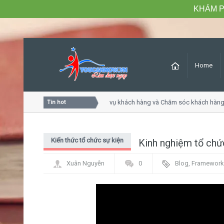
KHÁM P
Home
Khóa học Tư duy dịch vụ khách hàng và Chăm sóc khách hàng
Tin hot
Kiến thức tổ chức sự kiện
Kinh nghiệm tổ chức
Xuân Nguyễn
0
Blog
,
Framework