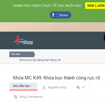
KHÁM PHÁ VIDEO THỰC TẾ CÁC BUỔI HỌC
XEM LUÔN
Share
Tin hot
Close
Khóa học kỹ năng bán hàng chuyên nghiệp X10 doanh số
Khóa học "Nghệ thuật giao tiếp - thuyết trình đỉnh cao"
Khóa học làm phim 72h cho thiếu niên
Khóa MC K49: Khóa học thành công rực rỡ
Home
Góc đào tạo -
Nguyễn Dung
0
Giới thiệu
Góc học viên
Blog
,
Framework
Lịch khai giảng