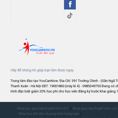
Hãy để chúng tôi giúp bạn làm được ngay
Trung tâm đào tạo YouCanNow: Địa Chỉ: 391 Trường Chinh - (Gần Ngã T
Thanh Xuân - Hà Nội SĐT: 19001860 (máy lẻ 4) - 0985349755 Đang có 
trình đặc biệt giảm 20% học phí cho học viên đăng ký trước khai giảng 7
Khóa học giao tiếp thuyết trình 3-5-7
Khóa giao tiếp thuyết trình cuối
Khóa học MC dẫn chương trình trong tuần