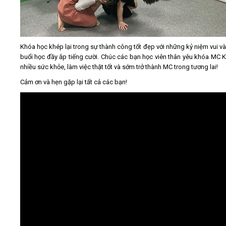
Khóa học khép lại trong sự thành công tốt đẹp với những kỷ niệm vui v
buổi học đầy ắp tiếng cười. Chúc các bạn học viên thân yêu khóa MC K
nhiều sức khỏe, làm việc thật tốt và sớm trở thành MC trong tương lai!
Cảm ơn và hẹn gặp lại tất cả các bạn!