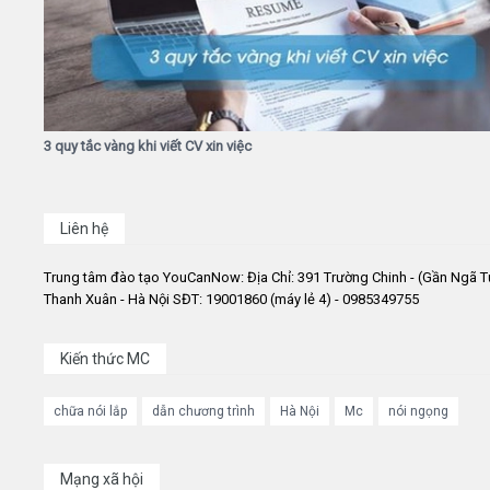
3 quy tắc vàng khi viết CV xin việc
Liên hệ
Trung tâm đào tạo YouCanNow: Địa Chỉ: 391 Trường Chinh - (Gần Ngã T
Thanh Xuân - Hà Nội SĐT: 19001860 (máy lẻ 4) - 0985349755
Kiến thức MC
chữa nói lắp
dẫn chương trình
Hà Nội
Mc
nói ngọng
Mạng xã hội