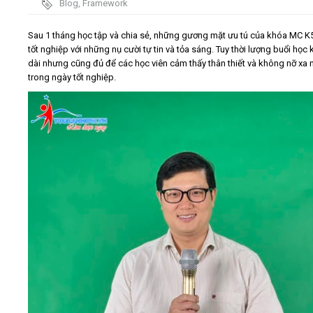
Blog
,
Framework
Video
Sau 1 tháng học tập và chia sẻ, những gương mặt ưu tú của khóa MC K
tốt nghiệp với những nụ cười tự tin và tỏa sáng. Tuy thời lượng buổi học
dài nhưng cũng đủ để các học viên cảm thấy thân thiết và không nỡ xa 
Kiến thức
trong ngày tốt nghiệp.
Liên hệ - Đăng ký
Tìm kiếm