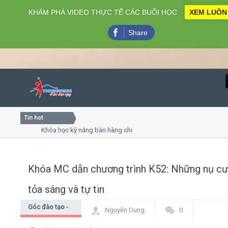
KHÁM PHÁ VIDEO THỰC TẾ CÁC BUỔI HỌC
XEM LUÔN
Share
Tin hot
Close
Khóa học kỹ năng bán hàng chuyên nghiệp X10 doanh số
Khóa học "Nghệ thuật giao tiếp - thuyết trình đỉnh cao"
Khóa học làm phim 72h cho thiếu niên
Khóa MC dẫn chương trình K52: Những nụ cư
Home
tỏa sáng và tự tin
Giới thiệu
Góc đào tạo -
Nguyễn Dung
0
Góc học viên
Lịch khai giảng