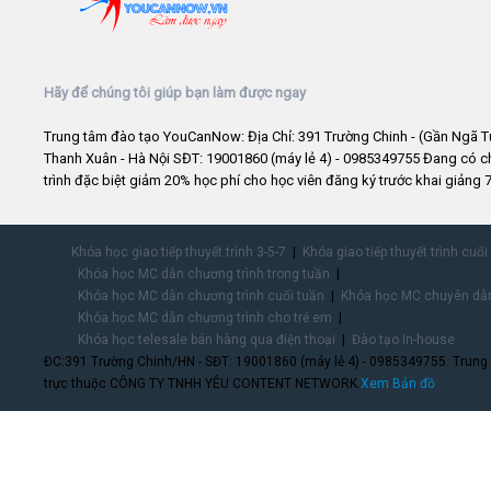
Hãy để chúng tôi giúp bạn làm được ngay
Trung tâm đào tạo YouCanNow: Địa Chỉ: 391 Trường Chinh - (Gần Ngã T
Thanh Xuân - Hà Nội SĐT: 19001860 (máy lẻ 4) - 0985349755 Đang có 
trình đặc biệt giảm 20% học phí cho học viên đăng ký trước khai giảng 7
Khóa học giao tiếp thuyết trình 3-5-7
Khóa giao tiếp thuyết trình cuối
Khóa học MC dẫn chương trình trong tuần
Khóa học MC dẫn chương trình cuối tuần
Khóa học MC chuyên dẫn
Khóa học MC dẫn chương trình cho trẻ em
Khóa học telesale bán hàng qua điện thoại
Đào tạo In-house
ĐC:391 Trường Chinh/HN - SĐT: 19001860 (máy lẻ 4) - 0985349755. Trung
trực thuộc CÔNG TY TNHH YÊU CONTENT NETWORK.
Xem Bản đồ