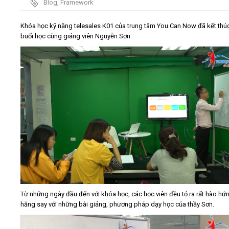
Blog
,
Framework
Video
Khóa học kỹ năng telesales K01 của trung tâm You Can Now đã kết thú
buổi học cùng giảng viên Nguyễn Sơn.
Kiến thức
Liên hệ - Đăng ký
Tìm kiếm
Từ những ngày đầu đến với khóa học, các học viên đều tỏ ra rất hào hứ
hăng say với những bài giảng, phương pháp dạy học của thầy Sơn.