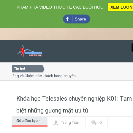
KHÁM PHÁ VIDEO THỰC TẾ CÁC BUỔI HỌC
XEM LUÔN
Share
Tin hot
Close
ng và Chăm sóc khách hàng chuyên nghiệp
Khóa học kỹ năng
trình online
Khóa học "Nghệ th
4, 7
Khóa học làm phi
Khóa học Telesales chuyên nghiệp K01: Tạm
Home
biệt những gương mặt ưu tú
Giới thiệu
Góc đào tạo -
Trang Trần
0
Góc học viên
Lịch khai giảng