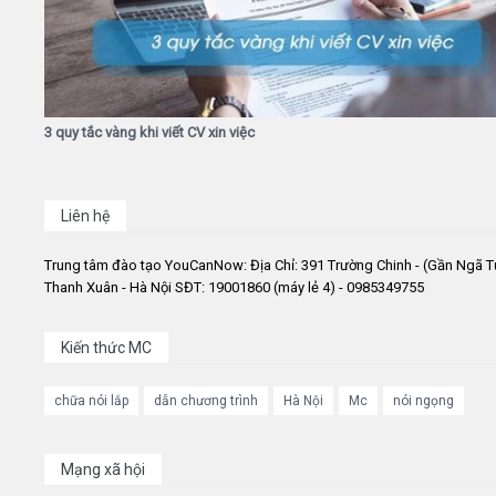
3 quy tắc vàng khi viết CV xin việc
Liên hệ
Trung tâm đào tạo YouCanNow: Địa Chỉ: 391 Trường Chinh - (Gần Ngã T
Thanh Xuân - Hà Nội SĐT: 19001860 (máy lẻ 4) - 0985349755
Kiến thức MC
chữa nói lắp
dẫn chương trình
Hà Nội
Mc
nói ngọng
Mạng xã hội