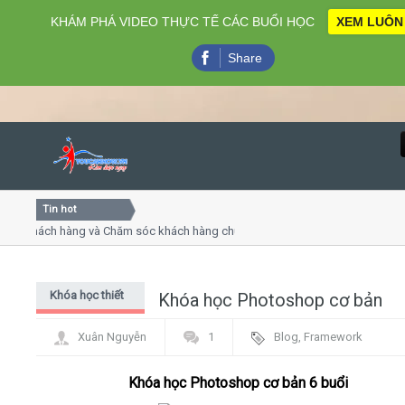
KHÁM PHÁ VIDEO THỰC TẾ CÁC BUỔI HỌC
XEM LUÔN
Share
Tin hot
Close
khách hàng và Chăm sóc khách hàng chuyên nghiệp
Khóa họ
- thuyết trình online
Khóa học
iều thứ 4, 7
Khóa học
Khóa học thiết
Khóa học Photoshop cơ bản
Home
kế đồ họa -
Xuân Nguyễn
1
Blog
,
Framework
Chỉnh sửa ảnh
Giới thiệu
Khóa học Photoshop cơ bản 6 buổi
Lịch khai giảng