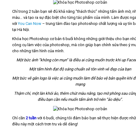
Chỉ trong 2 tuần bạn sẽ đủ khả năng “thách thức” những tấm ảnh mờ, nh
Video
màu… và tạo ra sự đặc biệt cho từng tác phẩm của mình. Làm được ng
với
You Can Now
– trung tâm đào tạo photoshop chất lượng và uy tín b
Kiến thức
tại Hà Nội.
Khóa học Photoshop cơ bản 6 buổi không những giới thiệu cho bạn nh
công cụ làm việc của photoshop, mà còn giúp bạn chỉnh sửa theo ý m
Liên hệ - Đăng ký
cho những tấm hình của mình.
Một bức ảnh “không còn mụn” là điều ai cũng muốn trước khi up Fac
Một tấm hình đạt độ sáng chuẩn sẽ tôn vinh vẻ đẹp của bạn
Tìm kiếm
Một bức vẽ gắn logo là việc ai cũng muốn làm để bảo vệ bản quyền khi đ
mạng
Thậm chí, một làn khói ảo, thêm chút màu nắng, tạo mờ phông sau cũng
điều bạn cần nếu muốn tấm ảnh trở nên “ảo diệu”.
Chỉ cần
2 tuần
với 6 buổi, chúng tôi đảm bảo bạn sẽ thực hiện được nh
điều này một cách trơn tru và dễ dàng!