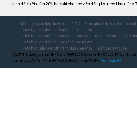
trình đặc biệt giảm 20% học phí cho học viên đăng ký trước khai giảng 7
Khóa học giao tiếp thuyết trình 3-5-7
Khóa giao tiếp thuyết trình cuối
Khóa học MC dẫn chương trình trong tuần
Khóa học MC dẫn chương trình cuối tuần
Khóa học MC chuyên dẫn
Khóa học MC dẫn chương trình cho trẻ em
Khóa học telesale bán hàng qua điện thoại
Đào tạo In-house
ĐC:391 Trường Chinh/HN - SĐT: 19001860 (máy lẻ 4) - 0985349755. Trung
trực thuộc CÔNG TY TNHH YÊU CONTENT NETWORK.
Xem Bản đồ