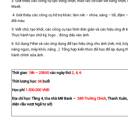
3: Giới thiệu các công cụ tạo vùng chọn, thao tác cơ bản với vùng chọn,
Mask.
4: Giới thiệu các công cụ hỗ trợ khác: làm nét – nhòe, sáng – tối, đậm –
đổi màu
5: Viết chữ, tạo khối, các công cụ tạo hình đơn giản và các hiệu ứng đi 
Thực hành tạo chữ ký, logo… đóng dấu vào ảnh.
6: Sử dụng Filter và các ứng dụng để tạo hiệu ứng cho ảnh (nét, mờ, bó
nâng ngực, mây khói, nắng…). Tổng hợp kiến thức đã học để áp dụng t
hành chỉnh sửa ảnh.
Thời gian:
18h – 20h30
các ngày thứ
2, 4, 6
Thời lượng học:
06
buổi
Học phí
1.500.000 VNĐ
Địa chỉ học: Tầng 4, tòa nhà MB Bank –
389 Trường Chinh
, Thanh Xuân,
diện cầu vượt Ngã tư sở)