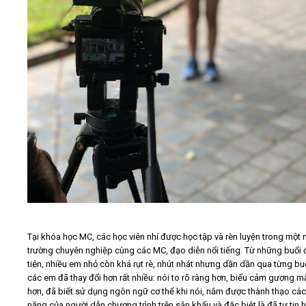
Tại khóa học MC, các học viên nhí được học tập và rèn luyện trong một 
trường chuyên nghiệp cùng các MC, đạo diễn nổi tiếng. Từ những buổi 
tiên, nhiều em nhỏ còn khá rụt rè, nhút nhát nhưng dần dần qua từng bu
các em đã thay đổi hơn rất nhiều: nói to rõ ràng hơn, biểu cảm gương mặ
hơn, đã biết sử dụng ngôn ngữ cơ thể khi nói, nắm được thành thạo các
năng của người dẫn chương trình trên sân khấu và đặc biệt là đã tự tin h