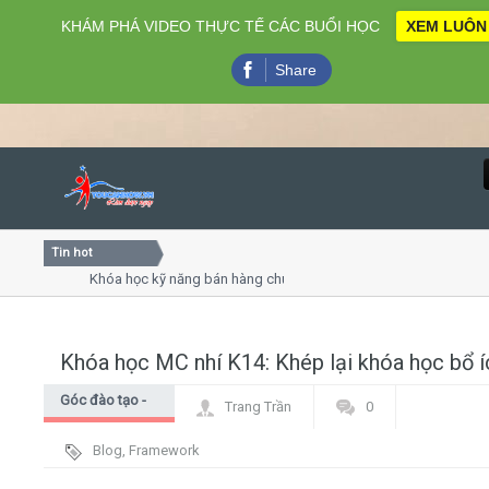
KHÁM PHÁ VIDEO THỰC TẾ CÁC BUỔI HỌC
XEM LUÔN
Share
Tin hot
Close
Khóa học kỹ năng bán hàng chuyên nghiệp X10 doanh số
Khóa học "Nghệ thuật giao tiếp - thuyết trình đỉnh cao"
Khóa học làm phim 72h cho thiếu niên
Khóa học MC nhí K14: Khép lại khóa học bổ í
Home
Góc đào tạo -
Trang Trần
0
Giới thiệu
Góc học viên
Blog
,
Framework
Lịch khai giảng