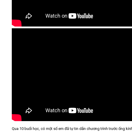
Qua 10 buổi học, có một số em đã tự tin dẫn chương trình trước ống kí