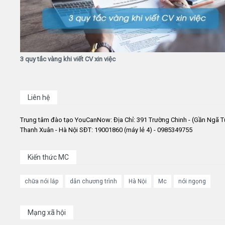
3 quy tắc vàng khi viết CV xin việc
Liên hệ
Trung tâm đào tạo YouCanNow: Địa Chỉ: 391 Trường Chinh - (Gần Ngã T
Thanh Xuân - Hà Nội SĐT: 19001860 (máy lẻ 4) - 0985349755
Kiến thức MC
chữa nói lắp
dẫn chương trình
Hà Nội
Mc
nói ngọng
Mạng xã hội