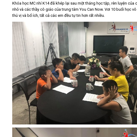
Khóa học MC nhí K14 đã khép lại sau một tháng học tập, rèn luyện của
nhỏ và các thầy cô giáo của trung tâm You Can Now. Vơi 10 buổi học v
Video
thú vị và bổ ích, tất cả các em đều tự tin hơn rất nhiều.
Kiến thức
Liên hệ - Đăng ký
Tìm kiếm