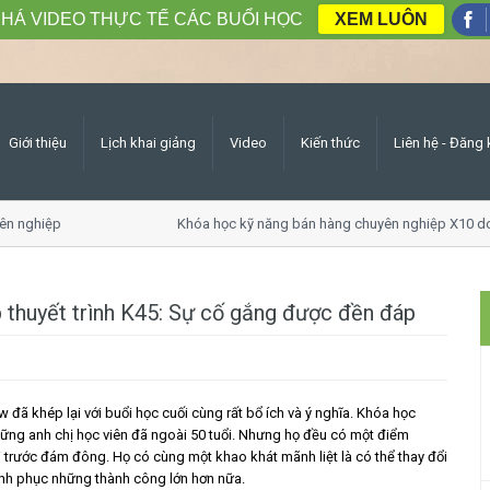
HÁ VIDEO THỰC TẾ CÁC BUỔI HỌC
XEM LUÔN
Giới thiệu
Lịch khai giảng
Video
Kiến thức
Liên hệ - Đăng 
n nghiệp
Khóa học kỹ năng bán hàng chuyên nghiệp X10 doa
p thuyết trình K45: Sự cố gắng được đền đáp
 đã khép lại với buổi học cuối cùng rất bổ ích và ý nghĩa. Khóa học
hững anh chị học viên đã ngoài 50 tuổi. Nhưng họ đều có một điểm
ói trước đám đông. Họ có cùng một khao khát mãnh liệt là có thể thay đổi
inh phục những thành công lớn hơn nữa.