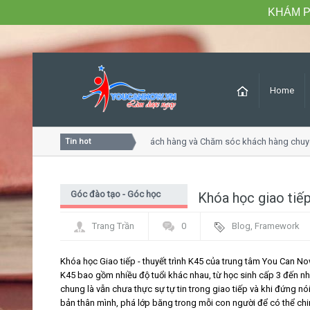
KHÁM P
Home
Khóa học Tư duy dịch vụ khách hàng và Chăm sóc khách hàng chuyê
Tin hot
Góc đào tạo - Góc học
Khóa học giao tiế
viên
Trang Trần
0
Blog
,
Framework
Khóa học Giao tiếp - thuyết trình K45 của trung tâm You Can Now
K45 bao gồm nhiều độ tuổi khác nhau, từ học sinh cấp 3 đến n
chung là vẫn chưa thực sự tự tin trong giao tiếp và khi đứng n
bản thân mình, phá lớp băng trong mỗi con người để có thể ch