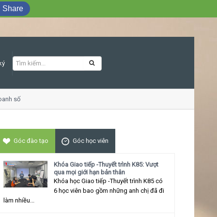
Share
ký
nh số
Khóa học Giao tiếp ứng xử thu hút
Góc đào tạo
Góc học viên
Khóa Giao tiếp -Thuyết trình K85: Vượt
qua mọi giới hạn bản thân
Khóa học Giao tiếp -Thuyết trình K85 có
6 học viên bao gồm những anh chị đã đi
làm nhiều...