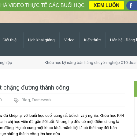
HÁ VIDEO THỰC TẾ CÁC BUỔI HỌC
XEM LUÔN
Giới thiệu
Lịch khai giảng
Video
Kiến thức
Liên hệ - Đăng 
ghiệp
Khóa học kỹ năng bán hàng chuyên nghiệp X10 doanh
ột chặng đường thành công
0
Blog
,
Framework
 đã khép lại với buổi học cuối cùng rất bổ ích và ý nghĩa. Khóa học K44
anh chị học viên đã gần 50 tuổi. Nhưng họ đều có một điểm chung là
đám đông. Họ có cùng một khao khát mãnh liệt là có thể thay đổi bản
phục những thành công lớn hơn nữa.