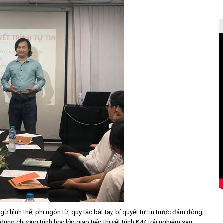
 hình thể, phi ngôn từ, quy tắc bắt tay, bí quyết tự tin trước đám đông,
 dung chương trình học lớp giao tiếp thuyết trình K44 trải nghiệm sau