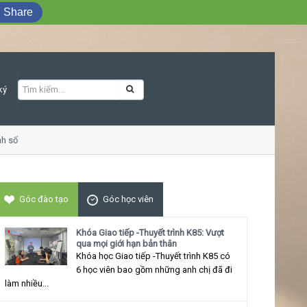
Share
ký
 số
Khóa học Giao tiếp ứng xử thu hút
Góc đào tạo
Góc học viên
Khóa Giao tiếp -Thuyết trình K85: Vượt
qua mọi giới hạn bản thân
Khóa học Giao tiếp -Thuyết trình K85 có
6 học viên bao gồm những anh chị đã đi
làm nhiều...