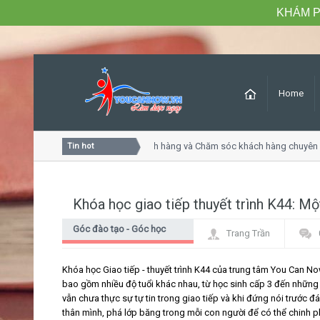
KHÁM P
Home
Khóa học Tư duy dịch vụ khách hàng và Chăm sóc khách hàng chuyên n
Tin hot
Khóa học giao tiếp thuyết trình K44: M
Góc đào tạo - Góc học
Trang Trần
viên
Khóa học Giao tiếp - thuyết trình K44 của trung tâm You Can Now
bao gồm nhiều độ tuổi khác nhau, từ học sinh cấp 3 đến những 
vẫn chưa thực sự tự tin trong giao tiếp và khi đứng nói trước 
thân mình, phá lớp băng trong mỗi con người để có thể chinh 