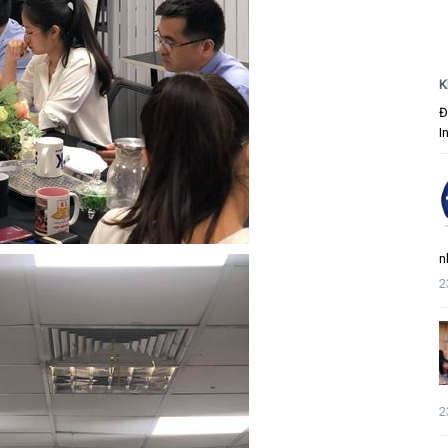
K
Đ
I
n
2
2