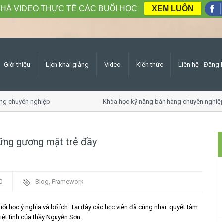
HÁ VIDEO THỰC TẾ CÁC BUỔI HỌC
XEM LUÔN
Giới thiệu
Lịch khai giảng
Video
Kiến thức
Liên hệ - Đăng 
g chuyên nghiệp
Khóa học kỹ năng bán hàng chuyên nghiệp
hững gương mặt trẻ đầy
0
Blog
,
Framework
uổi học ý nghĩa và bổ ích. Tại đây các học viên đã cùng nhau quyết tâm
iệt tình của thầy Nguyễn Sơn.