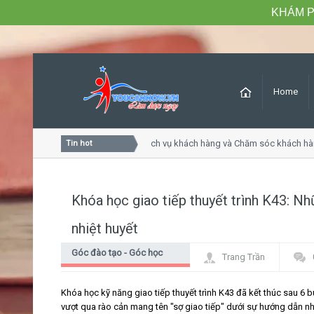
KHÁM P
Home
Khóa học Tư duy dịch vụ khách hàng và Chăm sóc khách hàn
Tin hot
Khóa học giao tiếp thuyết trình K43: N
nhiệt huyết
Góc đào tạo - Góc học
Trang Trần
viên
Khóa học kỹ năng giao tiếp thuyết trình K43 đã kết thúc sau 6 b
vượt qua rào cản mang tên "sợ giao tiếp" dưới sự hướng dẫn nh