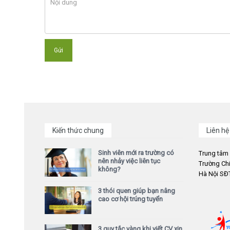
Kiến thức chung
Liên hệ
Sinh viên mới ra trường có
Trung tâm
nên nhảy việc liên tục
Trường Chi
không?
Hà Nội SĐT
3 thói quen giúp bạn nâng
cao cơ hội trúng tuyển
3 quy tắc vàng khi viết CV xin