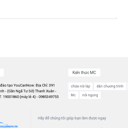
Kiến thức MC
 đào tạo YouCanNow: Địa Chỉ: 391
chữa nói lắp
dẫn chương trình
nh - (Gần Ngã Tư Sở) Thanh Xuân -
Mc
nói ngọng
: 19001860 (máy lẻ 4) - 0985349755
Hãy để chúng tôi giúp bạn làm được ngay