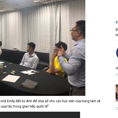
K
Đ
I
n
2
mời Emily đến từ Anh để chia sẻ cho các học viên của trung tâm về
quy tắc trong giao tiếp quốc tế".
2