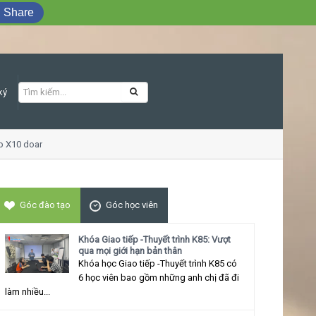
Share
ký
 X10 doanh số
Khóa học Giao tiếp ứng xử
Góc đào tạo
Góc học viên
Khóa Giao tiếp -Thuyết trình K85: Vượt
qua mọi giới hạn bản thân
Khóa học Giao tiếp -Thuyết trình K85 có
6 học viên bao gồm những anh chị đã đi
làm nhiều...