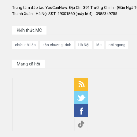
Trung tâm đào tạo YouCanNow: Địa Chỉ: 391 Trường Chinh - (Gần Ngã T
Thanh Xuân - Hà Nội SĐT: 19001860 (máy lẻ 4) - 0985349755
Kiến thức MC
chữa nói lắp
dẫn chương trình
Hà Nội
Mc
nói ngọng
Mạng xã hội