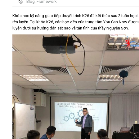
Blog
,
Framework
Video
Khóa học kỹ năng giao tiếp thuyết trình K26 đã kết thúc sau 2 tuần học 
rèn luyện. Tại khóa K26, các học viên của trung tâm You Can Now được 
luyện dưới sự hướng dẫn sát sao và tận tình của thầy Nguyễn Sơn.
Kiến thức
Liên hệ - Đăng ký
Tìm kiếm