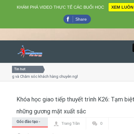
KHÁM PHÁ VIDEO THỰC TẾ CÁC BUỔI HỌC
XEM LUÔN
Share
Tin hot
Close
Chăm sóc khách hàng chuyên nghiệp
Khóa học kỹ năng bán h
nline
Khóa học "Nghệ thuật gia
Khóa học làm phim 72h c
Khóa học giao tiếp thuyết trình K26: Tạm biệ
Home
những gương mặt xuất sắc
Giới thiệu
Góc đào tạo -
Trang Trần
0
Góc học viên
Lịch khai giảng