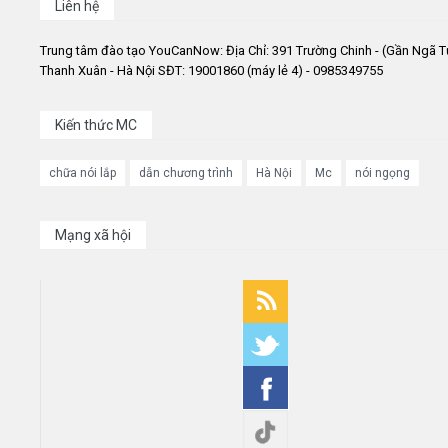
Liên hệ
Trung tâm đào tạo YouCanNow: Địa Chỉ: 391 Trường Chinh - (Gần Ngã T
Thanh Xuân - Hà Nội SĐT: 19001860 (máy lẻ 4) - 0985349755
Kiến thức MC
chữa nói lắp
dẫn chương trình
Hà Nội
Mc
nói ngọng
Mạng xã hội