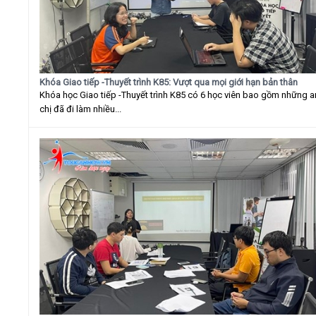
Khóa Giao tiếp -Thuyết trình K85: Vượt qua mọi giới hạn bản thân
Khóa học Giao tiếp -Thuyết trình K85 có 6 học viên bao gồm những 
chị đã đi làm nhiều...