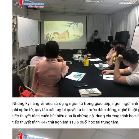
Những kỹ năng về việc sử dụng ngôn từ trong giao tiếp, ngôn ngữ hình 
phi ngôn từ, quy tắc bắt tay, bí quyết tự tin trước đám đông, nghệ thuật
tiếp thuyết trình cuốn hút hiệu quả là những nội dung chương trình học l
tiếp thuyết trình K47 trải nghiệm sau 6 buổi học tại trung tâm.