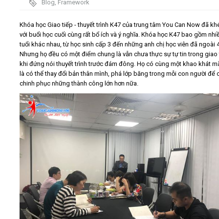
Blog
,
Framework
Video
Khóa học Giao tiếp - thuyết trình K47 của trung tâm You Can Now đã khé
với buổi học cuối cùng rất bổ ích và ý nghĩa. Khóa học K47 bao gồm nhi
tuổi khác nhau, từ học sinh cấp 3 đến những anh chị học viên đã ngoài 4
Kiến thức
Nhưng họ đều có một điểm chung là vẫn chưa thực sự tự tin trong giao 
khi đứng nói thuyết trình trước đám đông. Họ có cùng một khao khát mã
Liên hệ - Đăng ký
là có thể thay đổi bản thân mình, phá lớp băng trong mỗi con người để 
chinh phục những thành công lớn hơn nữa.
Tìm kiếm