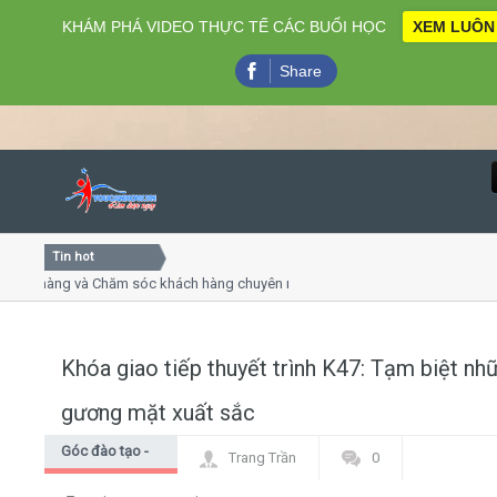
KHÁM PHÁ VIDEO THỰC TẾ CÁC BUỔI HỌC
XEM LUÔN
Share
Tin hot
Close
 và Chăm sóc khách hàng chuyên nghiệp
Khóa học kỹ năng 
ình online
Khóa học "Nghệ thuật
 7
Khóa học làm phim 
Khóa giao tiếp thuyết trình K47: Tạm biệt nh
Home
gương mặt xuất sắc
Giới thiệu
Góc đào tạo -
Trang Trần
0
Góc học viên
Lịch khai giảng