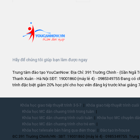
Hãy để chúng tôi giúp bạn làm được ngay
Trung tâm đào tạo YouCanNow: Địa Chỉ: 391 Trường Chinh - (Gần Ngã T
Thanh Xuân - Hà Nội SĐT: 19001860 (máy lẻ 4) - 0985349755 Đang có 
trình đặc biệt giảm 20% học phí cho học viên đăng ký trước khai giảng 7
Khóa học giao tiếp thuyết trình 3-5-7
Khóa giao tiếp thuyết trình cuối
Khóa học MC dẫn chương trình trong tuần
Khóa học MC dẫn chương trình cuối tuần
Khóa học MC chuyên dẫn
Khóa học MC dẫn chương trình cho trẻ em
Khóa học telesale bán hàng qua điện thoại
Đào tạo In-house
ĐC:391 Trường Chinh/HN - SĐT: 19001860 (máy lẻ 4) - 0985349755. Trung