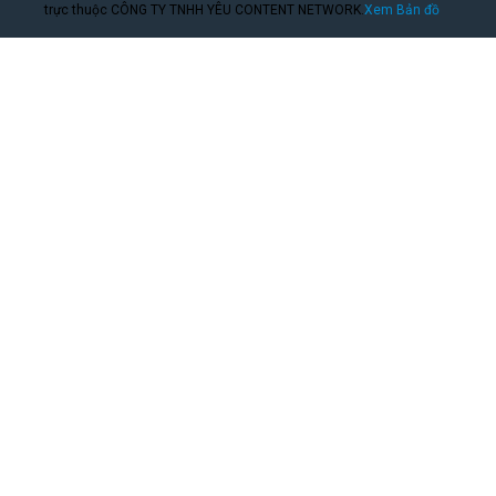
trực thuộc CÔNG TY TNHH YÊU CONTENT NETWORK.
Xem Bản đồ