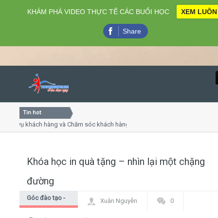
KHÁM PHÁ VIDEO THỰC TẾ CÁC BUỔI HỌC
XEM LUÔN
Share
Tin hot
Close
 vụ khách hàng và Chăm sóc khách hàng chuyên nghiệp
Khóa
iếp - thuyết trình online
Khóa
p chiều thứ 4, 7
Khóa
Khóa học in quà tặng – nhìn lại một chặng
Home
đường
Giới thiệu
Góc đào tạo -
Xuân Nguyễn
0
Góc học viên
Lịch khai giảng