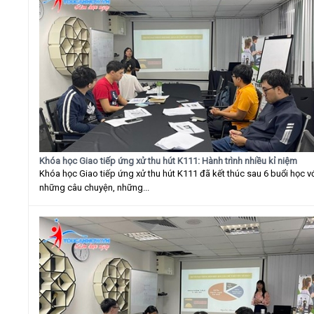
Khóa học Giao tiếp ứng xử thu hút K111: Hành trình nhiều kỉ niệm
Khóa học Giao tiếp ứng xử thu hút K111 đã kết thúc sau 6 buổi học v
những câu chuyện, những...