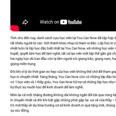
Tính cho đến nay, danh sách cựu học viên tại You Can Now đã tập hợp 
rất nhiều người từ các tỉnh thành khác nhau từ Nam ra Bắc. Lớp học In 
nhiệt luôn là lớp học đặc biệt nhất tại You Can Now, với những học viên n
huyết, quyết tâm học để làm nghề, tất cả tạo nên một tập thể gần gũi ch
hai ngày học dù ban đầu còn lạ lẫm người nói giọng bắc, giọng nam, ha
giọng miền trung.
Đôi khi vì lý do thời gian eo hẹp của học viên không thể chờ để tham gi
học in chuyển nhiệt hàng tháng, You Can Now còn có những lớp đặc biệ
có 1 học viên và 1 thầy giáo, You Can Now hỗ trợ cả những lớp học như vâ
họ thực sự muốn học để kinh doanh để làm nghề.
Nhìn lại cả một chặng đường không dài không ngắn đã trải qua cùng lớ
In chuyển nhiệt và đôi khi bắt gặp những phút gặp lại vui vẻ của thầy – 
trò mời thầy về dự khai trương cơ sở kinh doanh in quà tặng mới, chúng t
sự xúc động.