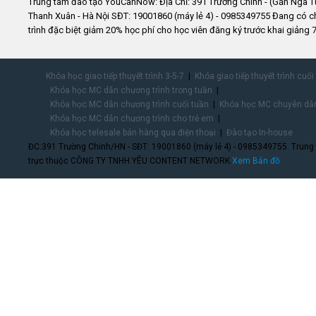
Trung tâm đào tạo YouCanNow: Địa Chỉ: 391 Trường Chinh - (Gần Ngã T
Thanh Xuân - Hà Nội SĐT: 19001860 (máy lẻ 4) - 0985349755 Đang có 
trình đặc biệt giảm 20% học phí cho học viên đăng ký trước khai giảng 7
Khóa học giao tiếp thuyết trình 3-5-7
Khóa giao tiếp thuyết trình cuối
Khóa học MC dẫn chương trình trong tuần
Khóa học MC dẫn chương trình cuối tuần
Khóa học MC chuyên dẫn
Khóa học MC dẫn chương trình cho trẻ em
Khóa học telesale bán hàng qua điện thoại
Đào tạo In-house
ĐC:391 Trường Chinh/HN - SĐT: 19001860 (máy lẻ 4) - 0985349755. Trung
trực thuộc CÔNG TY TNHH YÊU CONTENT NETWORK.
Xem Bản đồ