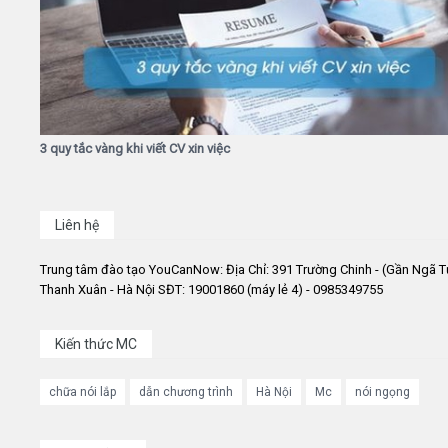
3 quy tắc vàng khi viết CV xin việc
Liên hệ
Trung tâm đào tạo YouCanNow: Địa Chỉ: 391 Trường Chinh - (Gần Ngã T
Thanh Xuân - Hà Nội SĐT: 19001860 (máy lẻ 4) - 0985349755
Kiến thức MC
chữa nói lắp
dẫn chương trình
Hà Nội
Mc
nói ngọng