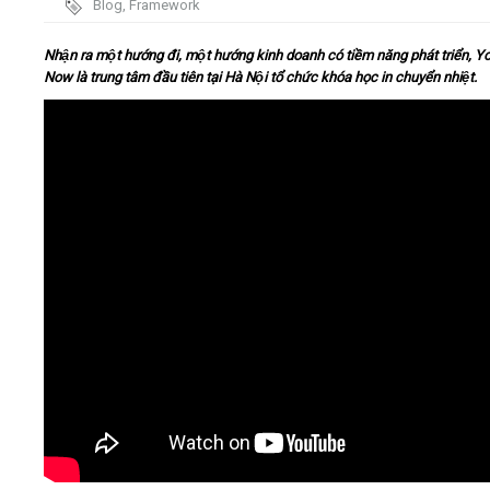
Blog
,
Framework
Video
Nhận ra một hướng đi, một hướng kinh doanh có tiềm năng phát triển, 
Now là trung tâm đầu tiên tại Hà Nội tổ chức khóa học in chuyển nhiệt.
Kiến thức
Liên hệ - Đăng ký
Tìm kiếm