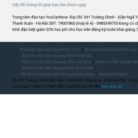
Hãy để chúng tôi giúp bạn làm được ngay
Trung tâm đào tạo YouCanNow: Địa Chỉ: 391 Trường Chinh - (Gần Ngã T
Thanh Xuân - Hà Nội SĐT: 19001860 (máy lẻ 4) - 0985349755 Đang có 
trình đặc biệt giảm 20% học phí cho học viên đăng ký trước khai giảng 7
Khóa học giao tiếp thuyết trình 3-5-7
Khóa giao tiếp thuyết trình cuối
Khóa học MC dẫn chương trình trong tuần
Khóa học MC dẫn chương trình cuối tuần
Khóa học MC chuyên dẫn
Khóa học MC dẫn chương trình cho trẻ em
Khóa học telesale bán hàng qua điện thoại
Đào tạo In-house
ĐC:391 Trường Chinh/HN - SĐT: 19001860 (máy lẻ 4) - 0985349755. Trung
trực thuộc CÔNG TY TNHH YÊU CONTENT NETWORK.
Xem Bản đồ