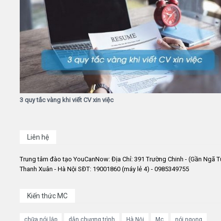
3 quy tắc vàng khi viết CV xin việc
Liên hệ
Trung tâm đào tạo YouCanNow: Địa Chỉ: 391 Trường Chinh - (Gần Ngã T
Thanh Xuân - Hà Nội SĐT: 19001860 (máy lẻ 4) - 0985349755
Kiến thức MC
chữa nói lắp
dẫn chương trình
Hà Nội
Mc
nói ngọng