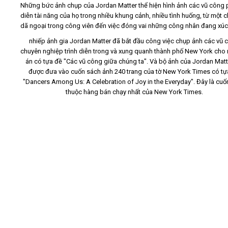
Những bức ảnh chụp của Jordan Matter thể hiện hình ảnh các vũ công
diễn tài năng của họ trong nhiều khung cảnh, nhiều tình huống, từ một 
Video
dã ngoại trong công viên đến việc đóng vai những công nhân đang xúc 
nhiếp ảnh gia Jordan Matter đã bắt đầu công việc chụp ảnh các vũ 
Kiến thức
chuyên nghiệp trình diễn trong và xung quanh thành phố New York cho
án có tựa đề "Các vũ công giữa chúng ta". Và bộ ảnh của Jordan Matt
được đưa vào cuốn sách ảnh 240 trang của tờ New York Times có tự
Liên hệ - Đăng ký
"Dancers Among Us: A Celebration of Joy in the Everyday". Đây là cuố
thuộc hàng bán chạy nhất của New York Times.
Tìm kiếm