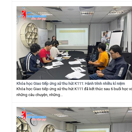
Khóa học Giao tiếp ứng xử thu hút K111: Hành trình nhiều kỉ niệm
Khóa học Giao tiếp ứng xử thu hút K111 đã kết thúc sau 6 buổi học v
những câu chuyện, những...