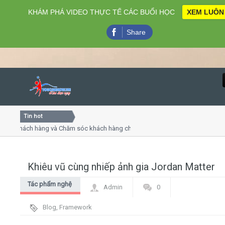
KHÁM PHÁ VIDEO THỰC TẾ CÁC BUỔI HỌC
XEM LUÔN
Share
Tin hot
Close
 khách hàng và Chăm sóc khách hàng chuyên nghiệp
Khóa h
 - thuyết trình online
Khóa họ
hiều thứ 4, 7
Khóa họ
Khiêu vũ cùng nhiếp ảnh gia Jordan Matter
Home
Tác phẩm nghệ
Admin
0
Giới thiệu
thuật
Blog
,
Framework
Lịch khai giảng