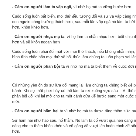
- Cám ơn người làm ta vấp ngã,
vì nhờ họ mà ta vững bước hơn
Cuộc sống luôn bất biến, mọi thứ đều tương đối và sự va vấp càng n
con người càng trưởng thành hơn, sau mỗi lần vấp ngã nó làm ta bớt
hơn, khôn khéo hơn.
- Cám ơn người nhục mạ ta
, vì họ làm ta nhẫn nhục hơn, biết chịu 
hơn và sẽ khôn ngoan hơn
Cuộc sống luôn phải đối mặt với mọi thử thách, nếu không nhẫn nhịn,
bình tĩnh chắc hẳn mọi thứ sẽ hối thúc làm chúng ta luôn phạm sai lầ
-
Cám ơn người phản bội ta
vì nhờ họ mà ta biết thêm về cuộc đời 
Có những yên ổn do sự lừa dối mang lại làm chúng ta không biết để 
tránh. Khi sự thật phơi bày có thể làm ta rơi xuống vực sâu... Vì thế 
phản bội đôi khi lại mở cho ta một cánh cửa để bước sang một cuộc
mới.
-
Cám ơn người hãm hại
ta vì nhờ họ mà ta được tăng thêm sức m
Sự hãm hại như hào sâu, hố thẳm. Nó làm ta cố vượt qua nên càng 
càng cho ta thêm khôn khéo và cố gắng đã vượt lên hoàn cảnh để sốn
hơn.