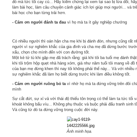
đó mà tức tối cay cú... Hãy kiểm chứng lại xem tại sao bị lừa dối, hãy
làm bài học, làm câu chuyện cảnh giác ích lợi giúp mọi người... và tr
bài học cho bạn từng trải hơn.
- Cám ơn người đánh ta đau
vì họ mà ta ít gây nghiệp chướng
Có nhiều người thì oán hận cha mẹ khi bị đánh đòn, nhưng cũng rất n
người vì sự nghiêm khắc của gia đình và cha mẹ đã dừng bước trướ
xấu, chọn cho mình đến với con đường tốt.
Một kẻ tử tù khi gặp mẹ đã trách rằng: giá khi tôi ba tuổi mẹ đánh thậ
khi tôi trộm hộp quẹt nhà hàng xóm, giá như năm tuổi tôi mang về đồ 
của bạn mẹ đừng khen thì nay tôi không phải thế này... Và với nhiều 
sự nghiêm khắc đã làm họ biết dừng trước khi làm điều không tốt.
- Cám ơn người ruồng bỏ ta
vì nhờ họ mà ta đứng vững trên đôi ch
mình
Sự cắt đứt, sự xỉ vả với thái độ thiếu tôn trọng có thể làm ta tức tối 
khoát không bấu víu... Không phụ thuộc và buộc phải đấu tranh sinh tồ
Và cũng từ đó ta đứng vững trong cuộc đời này.
Ảnh minh họa.