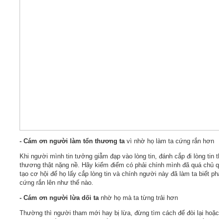
- Cám ơn người làm tổn thương ta
vì nhờ họ làm ta cứng rắn hơn
Khi người mình tin tưởng giẫm đạp vào lòng tin, đánh cắp đi lòng tin t
thương thật nặng nề. Hãy kiểm điểm có phải chính mình đã quá chủ 
tạo cơ hội để họ lấy cắp lòng tin và chính người này đã làm ta biết ph
cứng rắn lên như thế nào.
- Cám ơn người lừa dối ta
nhờ họ mà ta từng trải hơn
Thường thì người tham mới hay bị lừa, đừng tìm cách để đòi lại hoặc