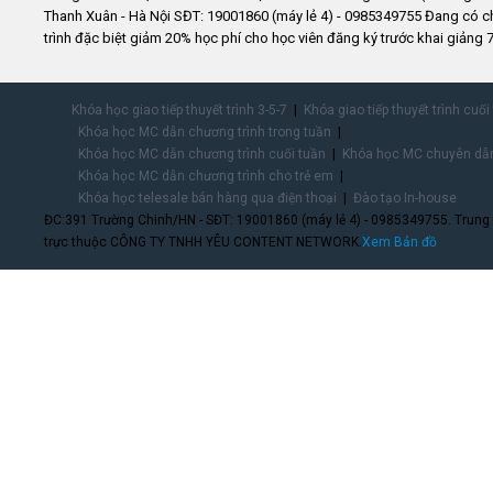
Thanh Xuân - Hà Nội SĐT: 19001860 (máy lẻ 4) - 0985349755 Đang có 
trình đặc biệt giảm 20% học phí cho học viên đăng ký trước khai giảng 7
Khóa học giao tiếp thuyết trình 3-5-7
Khóa giao tiếp thuyết trình cuối
Khóa học MC dẫn chương trình trong tuần
Khóa học MC dẫn chương trình cuối tuần
Khóa học MC chuyên dẫn
Khóa học MC dẫn chương trình cho trẻ em
Khóa học telesale bán hàng qua điện thoại
Đào tạo In-house
ĐC:391 Trường Chinh/HN - SĐT: 19001860 (máy lẻ 4) - 0985349755. Trung
trực thuộc CÔNG TY TNHH YÊU CONTENT NETWORK.
Xem Bản đồ