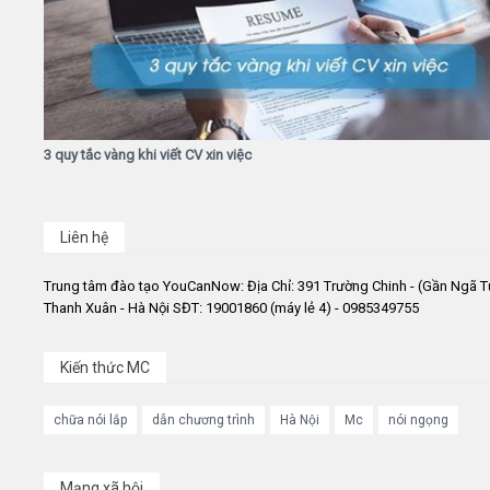
3 quy tắc vàng khi viết CV xin việc
Liên hệ
Trung tâm đào tạo YouCanNow: Địa Chỉ: 391 Trường Chinh - (Gần Ngã T
Thanh Xuân - Hà Nội SĐT: 19001860 (máy lẻ 4) - 0985349755
Kiến thức MC
chữa nói lắp
dẫn chương trình
Hà Nội
Mc
nói ngọng
Mạng xã hội