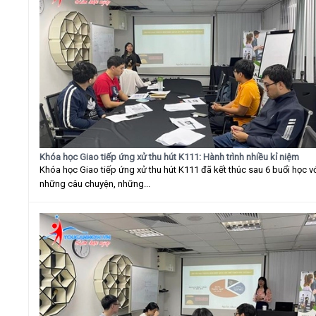
Khóa học Giao tiếp ứng xử thu hút K111: Hành trình nhiều kỉ niệm
Khóa học Giao tiếp ứng xử thu hút K111 đã kết thúc sau 6 buổi học v
những câu chuyện, những...