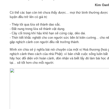
Kim Oan
Video
Có thể các bạn còn trẻ chưa thấy được... mọi thứ bình thường được 
luyện đều trở lên có giá trị:
Kiến thức
- Thép tôi qua lửa sẽ thành dao sắc.
- Đất nung trong lửa sẽ thành vật dụng.
- Cây cối trong khí hậu khô hạn sẽ cứng cáp, dẻo dai.
Liên hệ - Đăng ký
- Thời tiết khắc nghiệt cho con người sức bền bỉ kiên cường... cho nê
gặp nghịch cảnh con người đều rất trưởng thành.
Mình xin chia sẻ ý nghĩa bài nói chuyện của một vị Hoà thượng (hoá g
nghịch cảnh theo cách của nhà Phật): vì bản chất cuộc sống luôn bất 
hãy học đối diện với hoàn cảnh, đón nhận và biết lấy đó làm bài học đ
Tìm kiếm
tại... sẽ tốt hơn cho mỗi người.