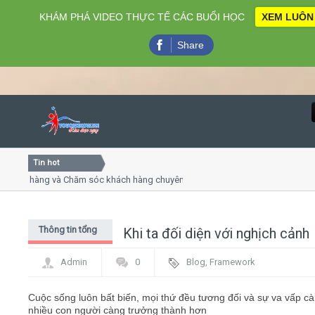
KHÁM PHÁ VIDEO THỰC TẾ CÁC BUỔI HỌC
XEM LUÔN
Share
Tin hot
Close
ch hàng và Chăm sóc khách hàng chuyên nghiệp
Khóa học kỹ
uyết trình online
Khóa học "Ng
thứ 4, 7
Khóa học làm
Thông tin tổng
Khi ta đối diện với nghịch cảnh
Home
hợp
Admin
0
Blog
,
Framework
Giới thiệu
Cuộc sống luôn bất biến, mọi thứ đều tương đối và sự va vấp c
nhiều con người càng trưởng thành hơn
Lịch khai giảng