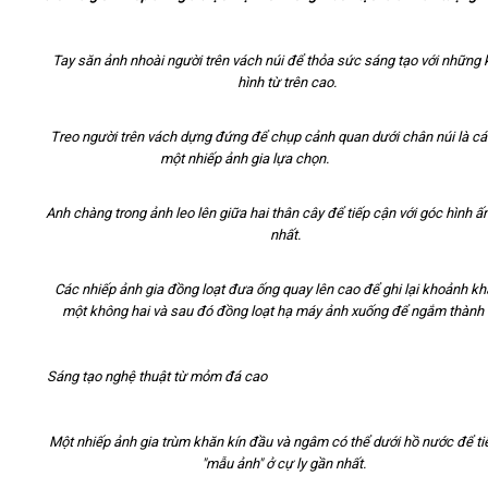
Video
Tay săn ảnh nhoài người trên vách núi để thỏa sức sáng tạo với những
hình từ trên cao.
Kiến thức
Treo người trên vách dựng đứng để chụp cảnh quan dưới chân núi là c
một nhiếp ảnh gia lựa chọn.
Liên hệ - Đăng ký
Anh chàng trong ảnh leo lên giữa hai thân cây để tiếp cận với góc hình ấ
nhất.
Tìm kiếm
Các nhiếp ảnh gia đồng loạt đưa ống quay lên cao để ghi lại khoảnh k
một không hai và sau đó đồng loạt hạ máy ảnh xuống để ngắm thành 
Sáng tạo nghệ thuật từ mỏm đá 
Một nhiếp ảnh gia trùm khăn kín đầu và ngâm có thể dưới hồ nước để ti
"mẫu ảnh" ở cự ly gần nhất.