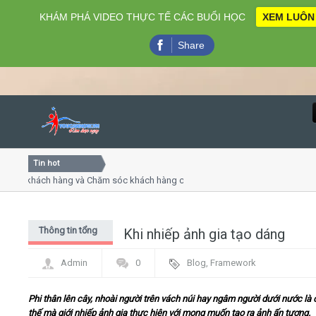
KHÁM PHÁ VIDEO THỰC TẾ CÁC BUỔI HỌC
XEM LUÔN
Share
Tin hot
Close
ụ khách hàng và Chăm sóc khách hàng chuyên nghiệp
Khóa 
ếp - thuyết trình online
Khóa h
chiều thứ 4, 7
Khóa h
Thông tin tổng
Khi nhiếp ảnh gia tạo dáng
Home
hợp
Admin
0
Blog
,
Framework
Giới thiệu
Phi thân lên cây, nhoài người trên vách núi hay ngâm người dưới nước là 
Lịch khai giảng
thế mà giới nhiếp ảnh gia thực hiện với mong muốn tạo ra ảnh ấn tượng.