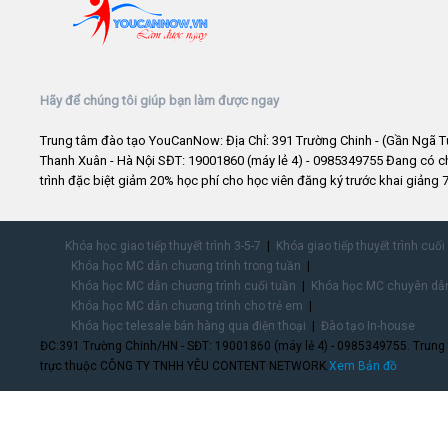
Hãy để chúng tôi giúp bạn làm được ngay
Trung tâm đào tạo YouCanNow: Địa Chỉ: 391 Trường Chinh - (Gần Ngã T
Thanh Xuân - Hà Nội SĐT: 19001860 (máy lẻ 4) - 0985349755 Đang có 
trình đặc biệt giảm 20% học phí cho học viên đăng ký trước khai giảng 7
Khóa học giao tiếp thuyết trình 3-5-7
Khóa giao tiếp thuyết trình cuối
Khóa học MC dẫn chương trình trong tuần
Khóa học MC dẫn chương trình cuối tuần
Khóa học MC chuyên dẫn
Khóa học MC dẫn chương trình cho trẻ em
Khóa học telesale bán hàng qua điện thoại
Đào tạo In-house
ĐC:391 Trường Chinh/HN - SĐT: 19001860 (máy lẻ 4) - 0985349755. Trung
trực thuộc CÔNG TY TNHH YÊU CONTENT NETWORK.
Xem Bản đồ