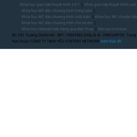
Khóa học giao tiếp thuyết trình 3-5-7
Khóa giao tiếp thuyết trình cuối
Khóa học MC dẫn chương trình trong tuần
Khóa học MC dẫn chương trình cuối tuần
Khóa học MC chuyên dẫn
Khóa học MC dẫn chương trình cho trẻ em
Khóa học telesale bán hàng qua điện thoại
Đào tạo In-house
ĐC:391 Trường Chinh/HN - SĐT: 19001860 (máy lẻ 4) - 0985349755. Trung
trực thuộc CÔNG TY TNHH YÊU CONTENT NETWORK.
Xem Bản đồ