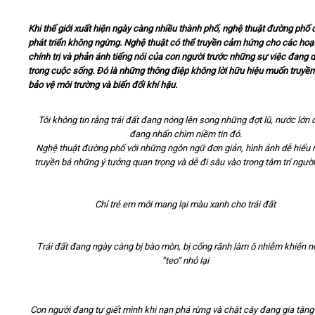
Khi thế giới xuất hiện ngày càng nhiều thành phố, nghệ thuật đường phố
Video
phát triển không ngừng. Nghệ thuật có thể truyền cảm hứng cho các hoạ
chính trị và phản ánh tiếng nói của con người trước những sự việc đang d
Kiến thức
trong cuộc sống. Đó là những thông điệp không lời hữu hiệu muốn truyền
bảo vệ môi trường và biến đổi khí hậu.
Liên hệ - Đăng ký
Tôi không tin rằng trái đất đang nóng lên song những đợt lũ, nước lớn 
đang nhấn chìm niềm tin đó.
Nghệ thuật đường phố với những ngôn ngữ đơn giản, hình ảnh dễ hiểu
truyền bá những ý tưởng quan trọng và dễ đi sâu vào trong tâm trí ngườ
Tìm kiếm
Chỉ trẻ em mới mang lại màu xanh cho trái đất
Trái đất đang ngày càng bị bào mòn, bị cống rãnh làm ô nhiễm khiến n
“teo” nhỏ lại
Con người đang tự giết mình khi nạn phá rừng và chặt cây đang gia tăn