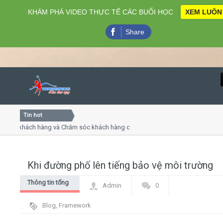
KHÁM PHÁ VIDEO THỰC TẾ CÁC BUỔI HỌC
XEM LUÔN
Share
Tin hot
Close
ụ khách hàng và Chăm sóc khách hàng chuyên nghiệp
Khóa h
p - thuyết trình online
Khóa h
chiều thứ 4, 7
Khóa h
Khi đường phố lên tiếng bảo vệ môi trường
Home
Thông tin tổng
Admin
0
Giới thiệu
hợp
Blog
,
Framework
Lịch khai giảng