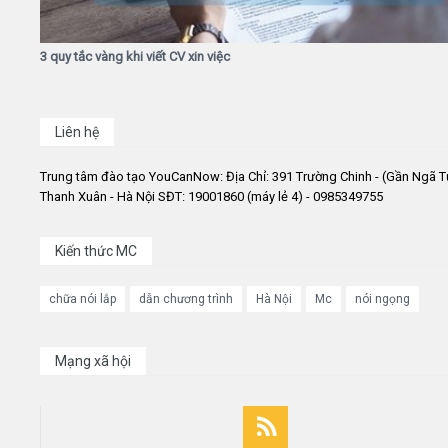
3 quy tắc vàng khi viết CV xin việc
Liên hệ
Trung tâm đào tạo YouCanNow: Địa Chỉ: 391 Trường Chinh - (Gần Ngã T
Thanh Xuân - Hà Nội SĐT: 19001860 (máy lẻ 4) - 0985349755
Kiến thức MC
chữa nói lắp
dẫn chương trình
Hà Nội
Mc
nói ngọng
Mạng xã hội