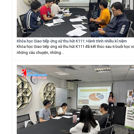
Khóa học Giao tiếp ứng xử thu hút K111: Hành trình nhiều kỉ niệm
Khóa học Giao tiếp ứng xử thu hút K111 đã kết thúc sau 6 buổi học v
những câu chuyện, những...