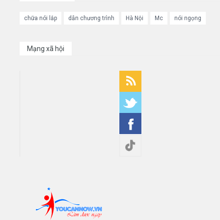
chữa nói lắp
dẫn chương trình
Hà Nội
Mc
nói ngọng
Mạng xã hội