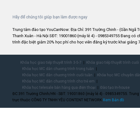
Hãy để chúng tôi giúp bạn làm được ngay
Trung tâm đào tạo YouCanNow: Địa Chỉ: 391 Trường Chinh - (Gần Ngã T
Thanh Xuân - Hà Nội SĐT: 19001860 (máy lẻ 4) - 0985349755 Đang có 
trình đặc biệt giảm 20% học phí cho học viên đăng ký trước khai giảng 7
Khóa học giao tiếp thuyết trình 3-5-7
Khóa giao tiếp thuyết trình cuối
Khóa học MC dẫn chương trình trong tuần
Khóa học MC dẫn chương trình cuối tuần
Khóa học MC chuyên dẫn
Khóa học MC dẫn chương trình cho trẻ em
Khóa học telesale bán hàng qua điện thoại
Đào tạo In-house
ĐC:391 Trường Chinh/HN - SĐT: 19001860 (máy lẻ 4) - 0985349755. Trung
trực thuộc CÔNG TY TNHH YÊU CONTENT NETWORK.
Xem Bản đồ