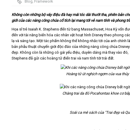
Blog
,
Framework
Video
Không còn những bộ váy điệu đà hay mái tóc dài thướt tha, phiên bản ch
giới của các nàng công chúa cổ tích lại mang tới vẻ nam tính và phong tr
Kiến thức
Họa sĩ trẻ Isaiah K. Stephens đến từ bang Massachuset, Hoa Kỳ vốn đư
đến với tài năng biến hóa các nhân vật hoạt hình Disney theo phong cá
lạ và sáng tạo. Một tác phẩm không thể không nhắc tới của anh chính l
Liên hệ - Đăng ký
bản phẫu thuật chuyển giới độc đáo của những nàng công chúa Disney
đẹp. Không còn là những cô gái yểu điệu, duyên dáng mà thay vào đó,
Stephens đã gửi các hoàng tử điển trai và nam tính tới trái đất.
Hoàng tử út nghịch ngợm của vua thủy t
Tìm kiếm
Chàng trai da đỏ Pocahontas khoe cơ bắp
Soái ca mê sách của "Trai đẹp và Quá