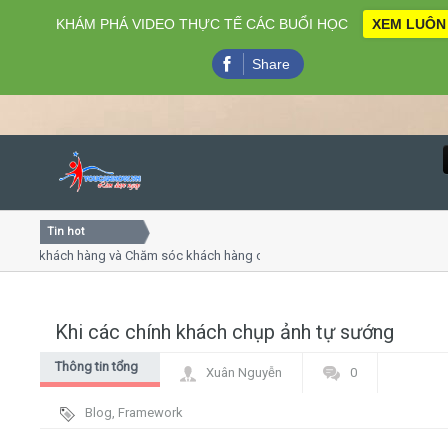
KHÁM PHÁ VIDEO THỰC TẾ CÁC BUỔI HỌC
XEM LUÔN
Share
Tin hot
Close
ụ khách hàng và Chăm sóc khách hàng chuyên nghiệp
Khóa 
ếp - thuyết trình online
Khóa h
chiều thứ 4, 7
Khóa 
Khi các chính khách chụp ảnh tự sướng
Home
Thông tin tổng
Xuân Nguyễn
0
Giới thiệu
hợp
Blog
,
Framework
Lịch khai giảng