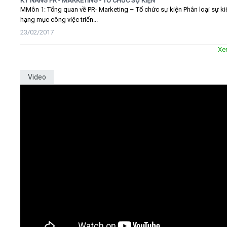
KỸ NĂNG PR - MARKETING - TỔ CHỨC SỰ KIỆN
MMôn 1: Tổng quan về PR- Marketing – Tổ chức sự kiện Phân loại sự ki
hạng mục công việc triển...
23/02/2017
Xe
Video