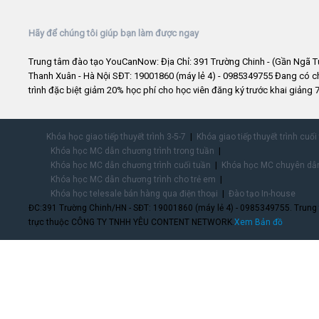
Hãy để chúng tôi giúp bạn làm được ngay
Trung tâm đào tạo YouCanNow: Địa Chỉ: 391 Trường Chinh - (Gần Ngã T
Thanh Xuân - Hà Nội SĐT: 19001860 (máy lẻ 4) - 0985349755 Đang có 
trình đặc biệt giảm 20% học phí cho học viên đăng ký trước khai giảng 7
Khóa học giao tiếp thuyết trình 3-5-7
Khóa giao tiếp thuyết trình cuối
Khóa học MC dẫn chương trình trong tuần
Khóa học MC dẫn chương trình cuối tuần
Khóa học MC chuyên dẫn
Khóa học MC dẫn chương trình cho trẻ em
Khóa học telesale bán hàng qua điện thoại
Đào tạo In-house
ĐC:391 Trường Chinh/HN - SĐT: 19001860 (máy lẻ 4) - 0985349755. Trung
trực thuộc CÔNG TY TNHH YÊU CONTENT NETWORK.
Xem Bản đồ