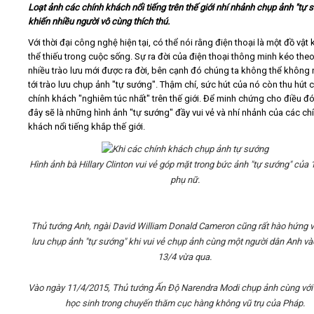
Loạt ảnh các chính khách nổi tiếng trên thế giới nhí nhảnh chụp ảnh "tự 
khiến nhiều người vô cùng thích thú.
Video
Với thời đại công nghệ hiện tại, có thể nói rằng điện thoại là một đồ vật
thể thiếu trong cuộc sống. Sự ra đời của điện thoại thông minh kéo theo
Kiến thức
nhiều trào lưu mới được ra đời, bên cạnh đó chúng ta không thể không
tới trào lưu chụp ảnh "tự sướng". Thậm chí, sức hút của nó còn thu hút 
chính khách "nghiêm túc nhất" trên thế giới. Để minh chứng cho điều đó
Liên hệ - Đăng ký
đây sẽ là những hình ảnh "tự sướng" đầy vui vẻ và nhí nhảnh của các ch
khách nổi tiếng khắp thế giới.
Hình ảnh bà Hillary Clinton vui vẻ góp mặt trong bức ảnh "tự sướng" của 
phụ nữ.
Tìm kiếm
Thủ tướng Anh, ngài David William Donald Cameron cũng rất hào hứng v
lưu chụp ảnh "tự sướng" khi vui vẻ chụp ảnh cùng một người dân Anh và
13/4 vừa qua.
Vào ngày 11/4/2015, Thủ tướng Ấn Độ Narendra Modi chụp ảnh cùng với
học sinh trong chuyến thăm cục hàng không vũ trụ của Pháp.