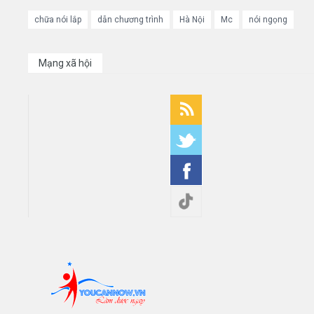
chữa nói lắp
dẫn chương trình
Hà Nội
Mc
nói ngọng
Mạng xã hội