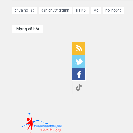
chữa nói lắp
dẫn chương trình
Hà Nội
Mc
nói ngọng
Mạng xã hội