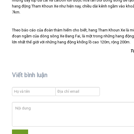
những dãy lớp đá cát và carbon lớn được hoà tan bởi dòng sông để tạo
hang động Tham Khoun Xe như hiện nay, chiều dài kênh ngầm vào kho
7km.
Theo báo cáo của đoàn thám hiểm cho biết, hang Tham Khoun Xe là m
đoạn ngầm của dòng sông Xe Bang Fai, là một trong những hang độn
lớn nhất thế giới với những hang động khổng lồ cao 120m, rộng 200m.
T
Viết bình luận