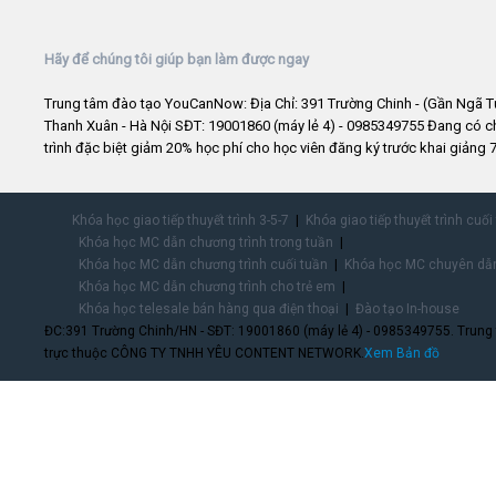
Hãy để chúng tôi giúp bạn làm được ngay
Trung tâm đào tạo YouCanNow: Địa Chỉ: 391 Trường Chinh - (Gần Ngã T
Thanh Xuân - Hà Nội SĐT: 19001860 (máy lẻ 4) - 0985349755 Đang có 
trình đặc biệt giảm 20% học phí cho học viên đăng ký trước khai giảng 7
Khóa học giao tiếp thuyết trình 3-5-7
Khóa giao tiếp thuyết trình cuối
Khóa học MC dẫn chương trình trong tuần
Khóa học MC dẫn chương trình cuối tuần
Khóa học MC chuyên dẫn
Khóa học MC dẫn chương trình cho trẻ em
Khóa học telesale bán hàng qua điện thoại
Đào tạo In-house
ĐC:391 Trường Chinh/HN - SĐT: 19001860 (máy lẻ 4) - 0985349755. Trung
trực thuộc CÔNG TY TNHH YÊU CONTENT NETWORK.
Xem Bản đồ