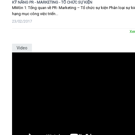
KỸ NĂNG PR - MARKETING - TỔ CHỨC SỰ KIỆN
MMôn 1: Tổng quan về PR- Marketing – Tổ chức sự kiện Phân loại sự ki
hạng mục công việc triển...
23/02/2017
Xe
Video