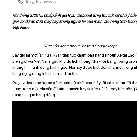
Blog
,
Framework
Video
Hồi tháng 3/2015, nhiếp ảnh gia Ryan Deboodt từng thu hút sự chú ý của
giới với dự án đưa máy bay không người lái của mình vào hang Sơn Đoòng
Việt Nam.
Kiến thức
Liên hệ - Đăng ký
Vị trí của động Khoun Xe trên Google Maps
Bây giờ lại một lần nữa, Ryan tiếp tục khám phá hang Khoun Xe tại Lào (
biên giới với Việt Nam, gần khu du lịch Phong Nha - Kẻ Bàng) bằng dron
những hình ảnh đáng kinh ngạc. Nơi này được biết đến như một trong 
hang động sông lớn nhất trên Trái Đất.
Tìm kiếm
Đoạn video time-lapse dài khoảng 3 phút cho thấy tất cả mọi thứ đã đ
quay trong một chuyến đi bằng thuyền kayak kéo dài 2 ngày trên sông 
Bang Fai qua hang động.