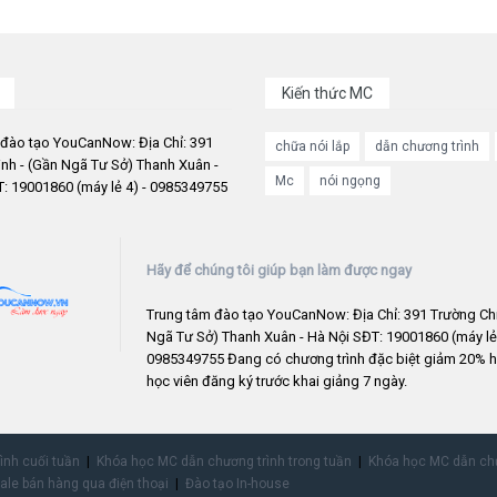
Kiến thức MC
 đào tạo YouCanNow: Địa Chỉ: 391
chữa nói lắp
dẫn chương trình
nh - (Gần Ngã Tư Sở) Thanh Xuân -
Mc
nói ngọng
: 19001860 (máy lẻ 4) - 0985349755
Hãy để chúng tôi giúp bạn làm được ngay
Trung tâm đào tạo YouCanNow: Địa Chỉ: 391 Trường Chi
Ngã Tư Sở) Thanh Xuân - Hà Nội SĐT: 19001860 (máy lẻ 
0985349755 Đang có chương trình đặc biệt giảm 20% h
học viên đăng ký trước khai giảng 7 ngày.
rình cuối tuần
Khóa học MC dẫn chương trình trong tuần
Khóa học MC dẫn chư
ale bán hàng qua điện thoại
Đào tạo In-house