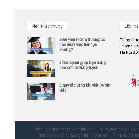
Kiến thức chung
Liên hệ
Sinh viên mới ra trường có
Trung tâm
nên nhảy việc liên tục
Trường Chi
không?
Hà Nội SĐT
3 thói quen giúp bạn nâng
cao cơ hội trúng tuyển
3 quy tắc vàng khi viết CV xin
việc
Khóa học giao tiếp thuyết trình 3-5-7
Khóa giao tiếp thuyết t
Khóa học MC dẫn chương trình cho trẻ em
Khóa học teles