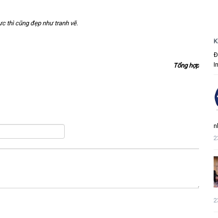
c thì cũng đẹp như tranh vẽ.
K
Đ
I
Tổng hợp
n
2
2