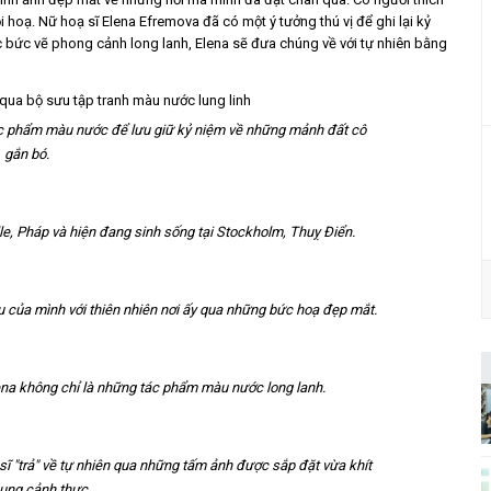
i hoạ. Nữ hoạ sĩ Elena Efremova đã có một ý tưởng thú vị để ghi lại kỷ
bức vẽ phong cảnh long lanh, Elena sẽ đưa chúng về với tự nhiên bằng
c phẩm màu nước để lưu giữ kỷ niệm về những mảnh đất cô
gắn bó.
ille, Pháp và hiện đang sinh sống tại Stockholm, Thuỵ Điển.
êu của mình với thiên nhiên nơi ấy qua những bức hoạ đẹp mắt.
ena không chỉ là những tác phẩm màu nước long lanh.
ĩ "trả" về tự nhiên qua những tấm ảnh được sắp đặt vừa khít
hung cảnh thực.