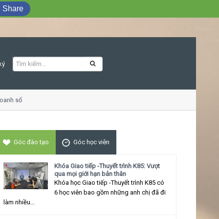
Share
ký
nh số
Khóa học Giao tiếp ứng xử thu hút
Góc đào tạo
Góc học viên
Khóa Giao tiếp -Thuyết trình K85: Vượt
qua mọi giới hạn bản thân
Khóa học Giao tiếp -Thuyết trình K85 có
6 học viên bao gồm những anh chị đã đi
làm nhiều...