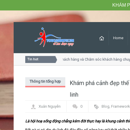
KHÁM P
Home
Khóa học Tư duy dịch vụ khách hàng và Chăm sóc khách hàng chuyê
Tin hot
Thông tin tổng hợp
Khám phá cảnh đẹp thế 
linh
Xuân Nguyễn
0
Blog
,
Framework
Là hội hoạ sống động chẳng kém đời thực hay là khung cảnh thiê
Bất cứ ai có dịp du lịch đó đây đều cố gắng lưu giữ thật nhiều