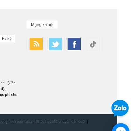
Mạng xã hội
Hà Nội
nh - (Gần
4) -
ọc phí cho
ơng trình cuối tuần
Khóa học MC chuyên dẫn cưới