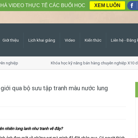
HÁ VIDEO THỰC TẾ CÁC BUỔI HỌC
XEM LUÔN
Giới thiệu
Lịch khai giảng
Video
Kiến thức
Liên hệ - Đăng 
n nghiệp
Khóa học kỹ năng bán hàng chuyên nghiệp X10 doa
giới qua bộ sưu tập tranh màu nước lung
n nhiên long lanh như tranh vẽ đây?
 hình ảnh đẹp mắt về những nơi mà mình đã đặt chân qua. Có người thích