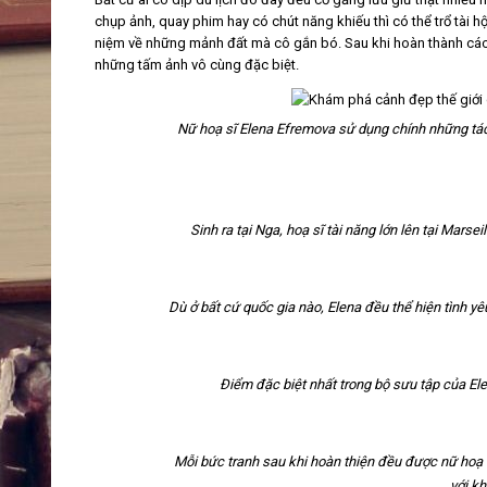
chụp ảnh, quay phim hay có chút năng khiếu thì có thể trổ tài hộ
niệm về những mảnh đất mà cô gắn bó. Sau khi hoàn thành các 
những tấm ảnh vô cùng đặc biệt.
Nữ hoạ sĩ Elena Efremova sử dụng chính những tá
Sinh ra tại Nga, hoạ sĩ tài năng lớn lên tại Marse
Dù ở bất cứ quốc gia nào, Elena đều thể hiện tình y
Điểm đặc biệt nhất trong bộ sưu tập của El
Mỗi bức tranh sau khi hoàn thiện đều được nữ hoạ s
với k