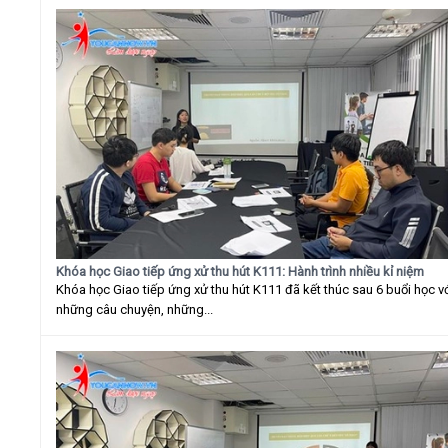
Khóa học Giao tiếp ứng xử thu hút K111: Hành trình nhiều kỉ niệm
Khóa học Giao tiếp ứng xử thu hút K111 đã kết thúc sau 6 buổi học v
những câu chuyện, những...