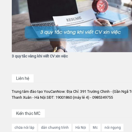
3 quy tắc vàng khi viết CV xin việc
Liên hệ
Trung tâm đào tạo YouCanNow: Địa Chỉ: 391 Trường Chinh - (Gần Ngã T
Thanh Xuân - Hà Nội SĐT: 19001860 (máy lẻ 4) - 0985349755
Kiến thức MC
chữa nói lắp
dẫn chương trình
Hà Nội
Mc
nói ngọng