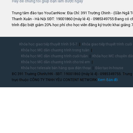
Hãy để chúng tôi giúp bạn làm được ngay
Trung tâm đào tạo YouCanNow: Địa Chỉ: 391 Trường Chinh - (Gần Ngã T
Thanh Xuân - Hà Nội SĐT: 19001860 (máy lẻ 4) - 0985349755 Đang có 
trình đặc biệt giảm 20% học phí cho học viên đăng ký trước khai giảng 7
Khóa học giao tiếp thuyết trình 3-5-7
Khóa giao tiếp thuyết trình cuối
Khóa học MC dẫn chương trình trong tuần
Khóa học MC dẫn chương trình cuối tuần
Khóa học MC chuyên dẫn
Khóa học MC dẫn chương trình cho trẻ em
Khóa học telesale bán hàng qua điện thoại
Đào tạo In-house
ĐC:391 Trường Chinh/HN - SĐT: 19001860 (máy lẻ 4) - 0985349755. Trung
trực thuộc CÔNG TY TNHH YÊU CONTENT NETWORK.
Xem Bản đồ