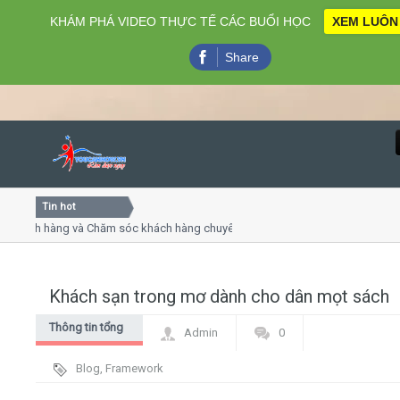
KHÁM PHÁ VIDEO THỰC TẾ CÁC BUỔI HỌC
XEM LUÔN
Share
Tin hot
Close
ách hàng và Chăm sóc khách hàng chuyên nghiệp
Khóa học 
thuyết trình online
Khóa học "N
u thứ 4, 7
Khóa học l
Khách sạn trong mơ dành cho dân mọt sách
Home
Thông tin tổng
Admin
0
Giới thiệu
hợp
Blog
,
Framework
Lịch khai giảng