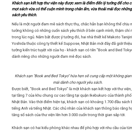
Khách sạn kết hợp thư viện này được xem là điểm đến lý tưởng để cho 
mọt sách vừa có thể cuộn mình trong chăn ấm, vừa thoải mái đọc những
Video
sách yêu thích.
Nếu là một người đam mê sách thực thụ, chắc hẳn bạn không thể chịu n
Kiến thức
tưởng không có những cuốn sách yêu thích ở bên cạnh mình, thậm chí 
trong lúc ngủ. Nắm bắt được ý tưởng đó, hai nhà thiết kế Makoto Tanijiri
Yoshida thuộc công ty thiết kế Suppose, Nhật Bản mới đây đã giới thiệu
Liên hệ - Đăng ký
tưởng kiến trúc tuyệt vời của họ - khách sạn có tên "Book and Bed Toky
dành riêng cho những người đam mê đọc sách.
Tìm kiếm
Khách sạn "Book and Bed Tokyo" hứa hẹn sẽ cung cấp một không gian 
mái dành cho người yêu sách.
Được biết, "Book and Bed Tokyo" là một khách sạn kết hợp với thư viện, 
tại tầng 7 của khu chung cư cao tầng tại quận Ikebukuro của thành phố
Nhật Bản. Vào thời điểm hiện tại, khách sạn có khoảng 1.700 đầu sách
tiếng Anh và tiếng Nhật. Các chủ nhân của khách sạn thông báo rằng h
tăng số sách của thư viện lên hơn 3.000 cuốn trong thời gian sắp tới.
Khách sạn có hai kiểu phòng khác nhau để phù hợp với nhu cầu của từ