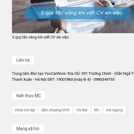
3 quy tắc vàng khi viết CV xin việc
Liên hệ
Trung tâm đào tạo YouCanNow: Địa Chỉ: 391 Trường Chinh - (Gần Ngã T
Thanh Xuân - Hà Nội SĐT: 19001860 (máy lẻ 4) - 0985349755
Kiến thức MC
chữa nói lắp
dẫn chương trình
Hà Nội
Mc
nói ngọng
Mạng xã hội