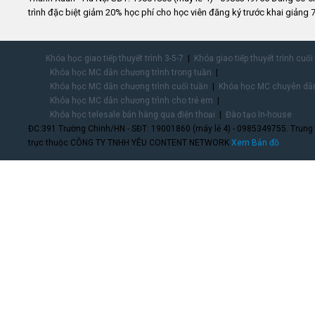
trình đặc biệt giảm 20% học phí cho học viên đăng ký trước khai giảng 7
Khóa học giao tiếp thuyết trình 3-5-7
Khóa giao tiếp thuyết trình cuối
Khóa học MC dẫn chương trình trong tuần
Khóa học MC dẫn chương trình cuối tuần
Khóa học MC chuyên dẫn
Khóa học MC dẫn chương trình cho trẻ em
Khóa học telesale bán hàng qua điện thoại
Đào tạo In-house
ĐC:391 Trường Chinh/HN - SĐT: 19001860 (máy lẻ 4) - 0985349755. Trung
trực thuộc CÔNG TY TNHH YÊU CONTENT NETWORK.
Xem Bản đồ