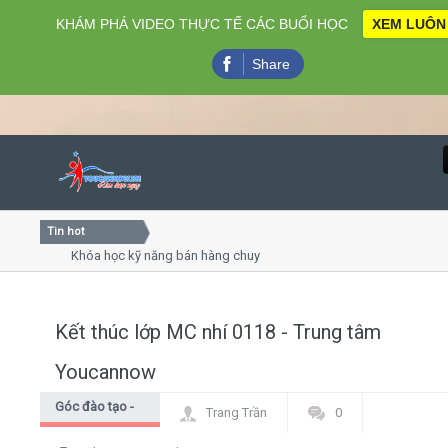
KHÁM PHÁ VIDEO THỰC TẾ CÁC BUỔI HỌC
XEM LUÔN
Share
Tin hot
Close
Khóa học kỹ năng bán hàng chuyên nghiệp X10 doanh số
Khóa học "Nghệ thuật giao tiếp - thuyết trình đỉnh cao"
Khóa học làm phim 72h cho thiếu niên
Kết thúc lớp MC nhí 0118 - Trung tâm
Home
Youcannow
Giới thiệu
Góc đào tạo -
Trang Trần
0
Góc học viên
Lịch khai giảng