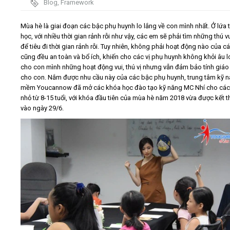
Blog
,
Framework
Video
Mùa hè là giai đoạn các bậc phụ huynh lo lắng về con mình nhất. Ở lứa t
học, với nhiều thời gian rảnh rỗi như vậy, các em sẽ phải tìm những thú v
để tiêu đi thời gian rảnh rỗi. Tuy nhiên, không phải hoạt động nào của c
Kiến thức
cũng đều an toàn và bổ ích, khiến cho các vị phụ huynh không khỏi âu lo
cho con mình những hoạt động vui, thú vị nhưng vẫn đảm bảo tính giáo
Liên hệ - Đăng ký
cho con. Nắm được nhu cầu này của các bậc phụ huynh, trung tâm kỹ 
mềm Youcannow đã mở các khóa học đào tạo kỹ năng MC Nhí cho các
nhỏ từ 8-15 tuổi, với khóa đầu tiên của mùa hè năm 2018 vừa được kết t
vào ngày 29/6.
Tìm kiếm