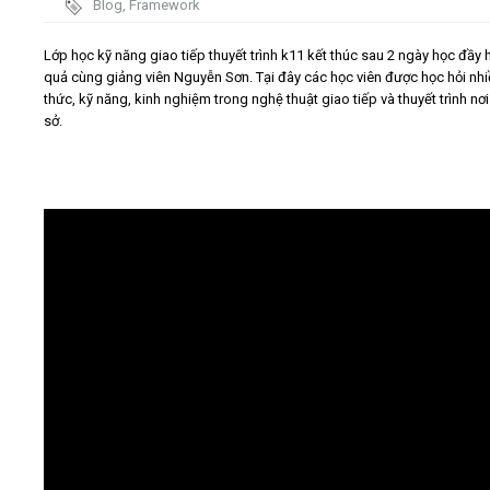
Blog
,
Framework
Video
Lớp học kỹ năng giao tiếp thuyết trình k11 kết thúc sau 2 ngày học đầy 
quả cùng giảng viên Nguyễn Sơn. Tại đây các học viên được học hỏi nhi
thức, kỹ năng, kinh nghiệm trong nghệ thuật giao tiếp và thuyết trình nơ
Kiến thức
sở.
Liên hệ - Đăng ký
Tìm kiếm