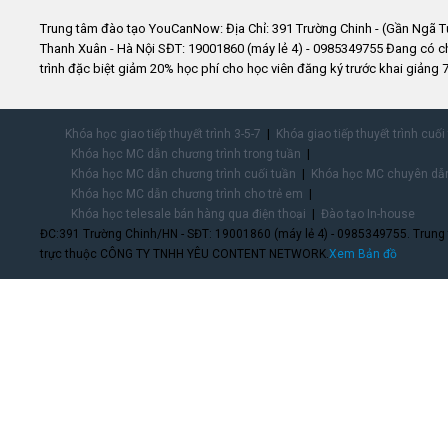
Trung tâm đào tạo YouCanNow: Địa Chỉ: 391 Trường Chinh - (Gần Ngã T
Thanh Xuân - Hà Nội SĐT: 19001860 (máy lẻ 4) - 0985349755 Đang có 
trình đặc biệt giảm 20% học phí cho học viên đăng ký trước khai giảng 7
Khóa học giao tiếp thuyết trình 3-5-7
Khóa giao tiếp thuyết trình cuối
Khóa học MC dẫn chương trình trong tuần
Khóa học MC dẫn chương trình cuối tuần
Khóa học MC chuyên dẫn
Khóa học MC dẫn chương trình cho trẻ em
Khóa học telesale bán hàng qua điện thoại
Đào tạo In-house
ĐC:391 Trường Chinh/HN - SĐT: 19001860 (máy lẻ 4) - 0985349755. Trung
trực thuộc CÔNG TY TNHH YÊU CONTENT NETWORK.
Xem Bản đồ