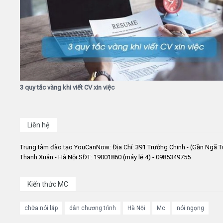
3 quy tắc vàng khi viết CV xin việc
Liên hệ
Trung tâm đào tạo YouCanNow: Địa Chỉ: 391 Trường Chinh - (Gần Ngã T
Thanh Xuân - Hà Nội SĐT: 19001860 (máy lẻ 4) - 0985349755
Kiến thức MC
chữa nói lắp
dẫn chương trình
Hà Nội
Mc
nói ngọng