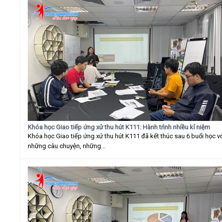
Khóa học Giao tiếp ứng xử thu hút K111: Hành trình nhiều kỉ niệm
Khóa học Giao tiếp ứng xử thu hút K111 đã kết thúc sau 6 buổi học v
những câu chuyện, những...