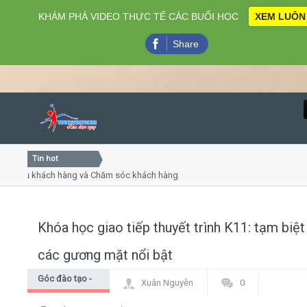
KHÁM PHÁ VIDEO THỰC TẾ CÁC BUỔI HỌC
XEM LUÔN
Share
Tin hot
Close
ụ khách hàng và Chăm sóc khách hàng chuyên nghiệp
Khóa h
p - thuyết trình online
Khóa h
chiều thứ 4, 7
Khóa h
Khóa học giao tiếp thuyết trình K11: tạm biệt
Home
các gương mặt nổi bật
Giới thiệu
Góc đào tạo -
Xuân Nguyễn
0
Góc học viên
Lịch khai giảng