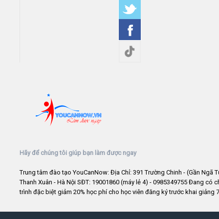
Hãy để chúng tôi giúp bạn làm được ngay
Trung tâm đào tạo YouCanNow: Địa Chỉ: 391 Trường Chinh - (Gần Ngã T
Thanh Xuân - Hà Nội SĐT: 19001860 (máy lẻ 4) - 0985349755 Đang có 
trình đặc biệt giảm 20% học phí cho học viên đăng ký trước khai giảng 7