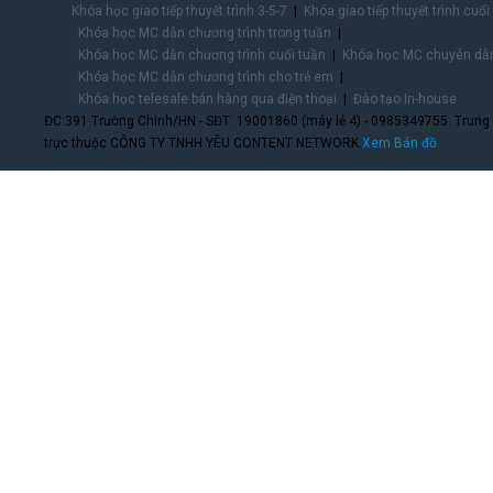
Khóa học giao tiếp thuyết trình 3-5-7
Khóa giao tiếp thuyết trình cuối
Khóa học MC dẫn chương trình trong tuần
Khóa học MC dẫn chương trình cuối tuần
Khóa học MC chuyên dẫn
Khóa học MC dẫn chương trình cho trẻ em
Khóa học telesale bán hàng qua điện thoại
Đào tạo In-house
ĐC:391 Trường Chinh/HN - SĐT: 19001860 (máy lẻ 4) - 0985349755. Trung
trực thuộc CÔNG TY TNHH YÊU CONTENT NETWORK.
Xem Bản đồ