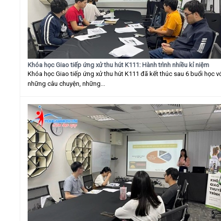
Khóa học Giao tiếp ứng xử thu hút K111: Hành trình nhiều kỉ niệm
Khóa học Giao tiếp ứng xử thu hút K111 đã kết thúc sau 6 buổi học v
những câu chuyện, những...