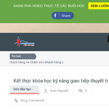
KHÁM PHÁ VIDEO THỰC TẾ CÁC BUỔI HỌC
XEM LUÔN
Share
Tin hot
Close
khách hàng và Chăm sóc khách hàng chuyên nghiệp
Khóa họ
- thuyết trình online
Khóa học
iều thứ 4, 7
Khóa học
Kết thúc khóa học kỹ năng giao tiếp-thuyết tr
Home
Góc đào tạo -
Xuân Nguyễn
0
Giới thiệu
Góc học viên
Blog
,
Framework
Lịch khai giảng