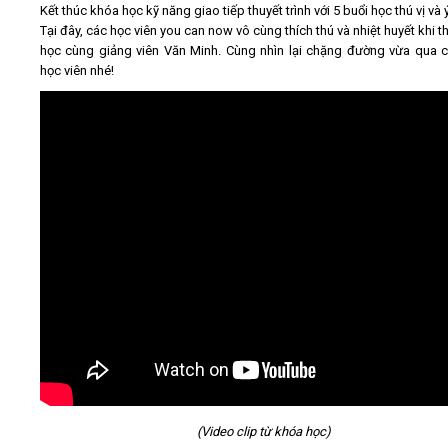
Kết thúc khóa học kỹ năng giao tiếp thuyết trình với 5 buổi học thú vị và 
Tại đây, các học viên you can now vô cùng thích thú và nhiệt huyết khi 
Video
học cùng giảng viên Văn Minh. Cùng nhìn lại chặng đường vừa qua 
học viên nhé!
Kiến thức
Liên hệ - Đăng ký
Tìm kiếm
(Video clip từ khóa học)