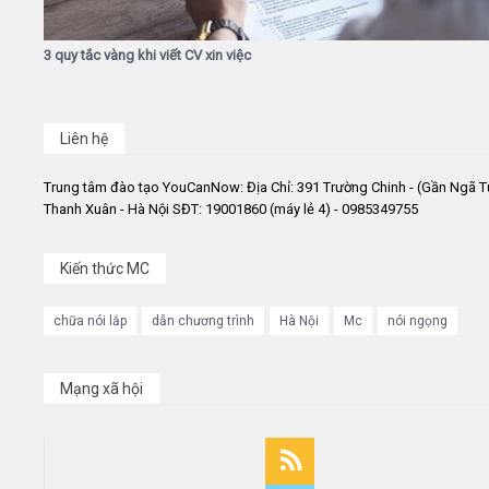
3 quy tắc vàng khi viết CV xin việc
Liên hệ
Trung tâm đào tạo YouCanNow: Địa Chỉ: 391 Trường Chinh - (Gần Ngã T
Thanh Xuân - Hà Nội SĐT: 19001860 (máy lẻ 4) - 0985349755
Kiến thức MC
chữa nói lắp
dẫn chương trình
Hà Nội
Mc
nói ngọng
Mạng xã hội