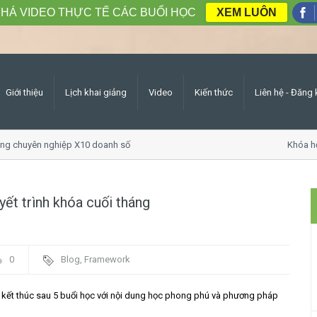
HÁ VIDEO THỰC TẾ CÁC BUỔI HỌC
XEM LUÔN
Giới thiệu
Lịch khai giảng
Video
Kiến thức
Liên hệ - Đăng 
huyên nghiệp X10 doanh số
Khóa học Gia
yết trình khóa cuối tháng
0
Blog
,
Framework
8 kết thúc sau 5 buổi học với nội dung học phong phú và phương pháp