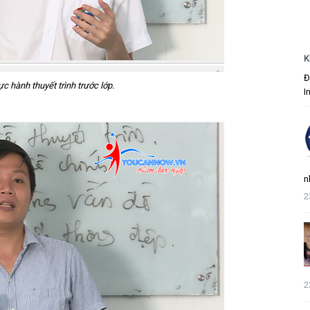
K
Đ
c hành thuyết trình trước lớp.
I
n
2
2