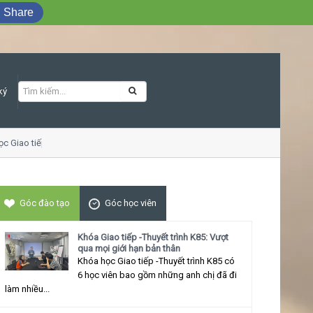
Share
ký
o tiếp ứng xử thu hút
Góc đào tạo
Góc học viên
Khóa Giao tiếp -Thuyết trình K85: Vượt
qua mọi giới hạn bản thân
Khóa học Giao tiếp -Thuyết trình K85 có
6 học viên bao gồm những anh chị đã đi
làm nhiều...