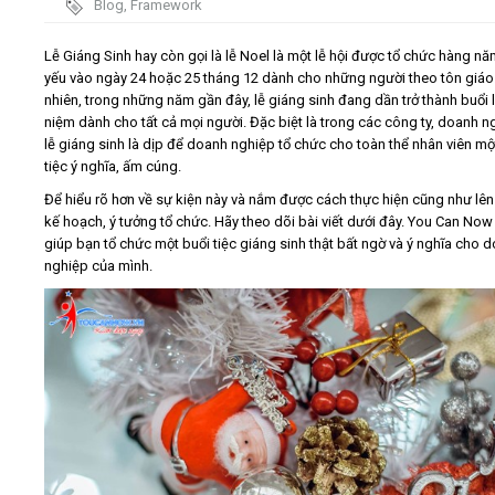
Blog
,
Framework
Video
Lễ Giáng Sinh hay còn gọi là lễ Noel là một lễ hội được tổ chức hàng n
yếu vào ngày 24 hoặc 25 tháng 12 dành cho những người theo tôn giáo.
nhiên, trong những năm gần đây, lễ giáng sinh đang dần trở thành buổi 
Kiến thức
niệm dành cho tất cả mọi người. Đặc biệt là trong các công ty, doanh n
lễ giáng sinh là dịp để doanh nghiệp tổ chức cho toàn thể nhân viên m
Liên hệ - Đăng ký
tiệc ý nghĩa, ấm cúng.
Để hiểu rõ hơn về sự kiện này và nắm được cách thực hiện cũng như lê
kế hoạch, ý tưởng tổ chức. Hãy theo dõi bài viết dưới đây. You Can Now
giúp bạn tổ chức một buổi tiệc giáng sinh thật bất ngờ và ý nghĩa cho 
nghiệp của mình.
Tìm kiếm