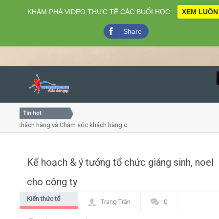
KHÁM PHÁ VIDEO THỰC TẾ CÁC BUỔI HỌC
XEM LUÔN
Share
Tin hot
Close
khách hàng và Chăm sóc khách hàng chuyên nghiệp
Khóa học
- thuyết trình online
Khóa học 
iều thứ 4, 7
Khóa học
Kế hoạch & ý tưởng tổ chức giáng sinh, noel
Home
cho công ty
Giới thiệu
Kiến thức tổ
Trang Trần
0
chức sự kiện
Lịch khai giảng