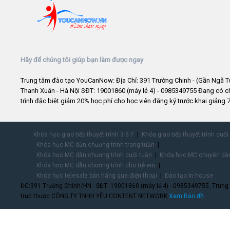
Hãy để chúng tôi giúp bạn làm được ngay
Trung tâm đào tạo YouCanNow: Địa Chỉ: 391 Trường Chinh - (Gần Ngã T
Thanh Xuân - Hà Nội SĐT: 19001860 (máy lẻ 4) - 0985349755 Đang có 
trình đặc biệt giảm 20% học phí cho học viên đăng ký trước khai giảng 7
Khóa học giao tiếp thuyết trình 3-5-7
Khóa giao tiếp thuyết trình cuối
Khóa học MC dẫn chương trình trong tuần
Khóa học MC dẫn chương trình cuối tuần
Khóa học MC chuyên dẫn
Khóa học MC dẫn chương trình cho trẻ em
Khóa học telesale bán hàng qua điện thoại
Đào tạo In-house
ĐC:391 Trường Chinh/HN - SĐT: 19001860 (máy lẻ 4) - 0985349755. Trung
trực thuộc CÔNG TY TNHH YÊU CONTENT NETWORK.
Xem Bản đồ