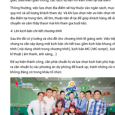
gian, điều kiện giao thông, các dịch vụ tiện ích kèm theo tại địa điểm.
Thông thường, việc lựa chọn địa điểm sẽ tùy thuộc vào ngân sách, mục 
quy mô và số lượng khách tham dự. Và khi lựa chọn nên ưu tiên chọn n
địa điểm tại trung tâm, dễ tìm, thuận tiện đi lại để giúp khách hàng dễ d
chuyển và cảm thấy thaoir mái khi tham gia buổi tiệc.
4. Lên kịch bản chi tiết chương trình
Sau khi đã có ý tưởng và chủ đề cho chương trình lễ giáng sinh. Việc ti
chúng ta cần xây dựng một kịch bản chi tiết bao gồm kịch bản khung 
trình ( nội dung chính trong chương trình), kịch bản MC ( MC script) , kị
kĩ thuật ( âm thanh, ánh sáng,…)
Để sự kiện thành công, cần phải chuẩn bị và lựa chọn kịch bản phù hợp
ra cần chuẩn bị các phương án dự phòng để back up, tránh những rủi r
không đáng có trong khâu tổ chức.