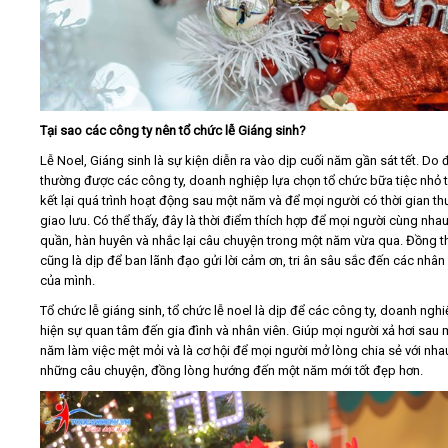
Tại sao các công ty nên tổ chức lễ Giáng sinh?
Lễ Noel, Giáng sinh là sự kiện diễn ra vào dịp cuối năm gần sát tết. Do 
thường được các công ty, doanh nghiệp lựa chọn tổ chức bữa tiệc nhỏ 
kết lại quá trình hoạt động sau một năm và để mọi người có thời gian th
giao lưu. Có thể thấy, đây là thời điểm thích hợp để mọi người cùng nha
quần, hàn huyên và nhắc lại câu chuyện trong một năm vừa qua. Đồng t
cũng là dịp để ban lãnh đạo gửi lời cảm ơn, tri ân sâu sắc đến các nhân
của mình.
Tổ chức lễ giáng sinh, tổ chức lễ noel là dịp để các công ty, doanh nghi
hiện sự quan tâm đến gia đình và nhân viên. Giúp mọi người xả hơi sau 
năm làm việc mệt mỏi và là cơ hội để mọi người mở lòng chia sẻ với nha
những câu chuyện, đồng lòng hướng đến một năm mới tốt đẹp hơn.