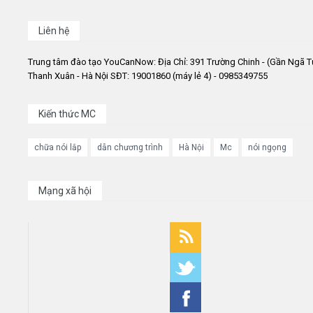
Liên hệ
Trung tâm đào tạo YouCanNow: Địa Chỉ: 391 Trường Chinh - (Gần Ngã T
Thanh Xuân - Hà Nội SĐT: 19001860 (máy lẻ 4) - 0985349755
Kiến thức MC
chữa nói lắp
dẫn chương trình
Hà Nội
Mc
nói ngọng
Mạng xã hội