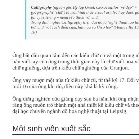
Calligraphy
(nguồn gốc Hy lạp Greek κάλλος kallos "vẻ đẹp" +
γραφή graphẽ "chữ") là một hình thức visual art. Nó hay được gọ
fancy lettering – niềm yêu thích với chữ.
Trong định nghĩa Calligraphy hiện đại nó là "nghệ thuật tạo h
bởi chữ một cách diễn cảm, hài hoà và khéo léo" (Mediavilla 1
18)
Ông bắt đầu quan tâm đến các kiểu chữ cũ và một trong 
bản viết tay của ông trong thời gian này là chữ viết hoa v
chữ nghiêng, dựa trên kiểu chữ nghiêng của Granjon.
Ông vay mượn một nửa từ kiểu chữ cũ, từ thế kỷ 17. Đối v
tuổi 16 của ông khi đó, điều này khá là kỳ công.
Ông dừng nghiên cứu giảng dạy sau ba năm khi ông nhận
rằng ông muốn trở thành một nhà thiết kế kiểu chữ và the
đại học chuyên ngành đồ họa nghệ thuật tại Leipzig.
Một sinh viên xuất sắc