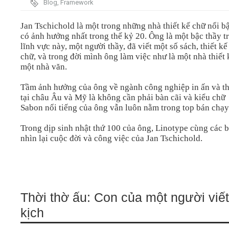
Blog
,
Framework
Video
Jan Tschichold là một trong những nhà thiết kế chữ nổi bậ
có ảnh hưởng nhất trong thế kỷ 20. Ông là một bậc thầy t
lĩnh vực này, một người thầy, đã viết một số sách, thiết kế
Kiến thức
chữ, và trong đời mình ông làm việc như là một nhà thiết 
một nhà văn.
Liên hệ - Đăng ký
Tầm ảnh hưởng của ông về ngành công nghiệp in ấn và th
tại châu Âu và Mỹ là không cần phải bàn cãi và kiểu chữ
Sabon nổi tiếng của ông vẫn luôn nằm trong top bán chạy
Trong dịp sinh nhật thứ 100 của ông, Linotype cùng các 
Tìm kiếm
nhìn lại cuộc đời và công việc của Jan Tschichold.
Thời thờ ấu: Con của một người viết
kịch