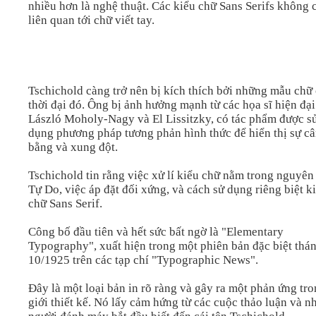
nhiều hơn là nghệ thuật. Các kiểu chữ Sans Serifs không 
liên quan tới chữ viết tay.
Tschichold càng trở nên bị kích thích bởi những mẫu chữ
thời đại đó. Ông bị ảnh hưởng mạnh từ các họa sĩ hiện đạ
László Moholy-Nagy và El Lissitzky, có tác phẩm được s
dụng phương pháp tương phản hình thức để hiển thị sự c
bằng và xung đột.
Tschichold tin rằng việc xử lí kiểu chữ nằm trong nguyên
Tự Do, việc áp đặt đối xứng, và cách sử dụng riêng biệt k
chữ Sans Serif.
Công bố đầu tiên và hết sức bất ngờ là "Elementary
Typography", xuất hiện trong một phiên bản đặc biệt thá
10/1925 trên các tạp chí "Typographic News".
Đây là một loại bản in rõ ràng và gây ra một phản ứng tr
giới thiết kế. Nó lấy cảm hứng từ các cuộc thảo luận và 