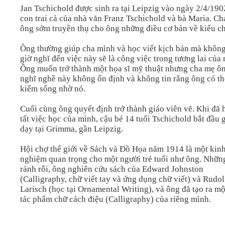
Jan Tschichold được sinh ra tại Leipzig vào ngày 2/4/1902
con trai cả của nhà văn Franz Tschichold và bà Maria. Ch
ông sớm truyền thụ cho ông những điều cơ bản về kiểu c
Ông thường giúp cha mình và học viết kịch bản mà khôn
giờ nghĩ đến việc này sẽ là công việc trong tương lai của
Ông muốn trở thành một họa sĩ mỹ thuật nhưng cha mẹ ô
nghĩ nghề này không ổn định và không tin rằng ông có th
kiếm sống nhờ nó.
Cuối cùng ông quyết định trở thành giáo viên vẽ. Khi đã 
tất việc học của mình, cậu bé 14 tuổi Tschichold bắt đầu 
dạy tại Grimma, gần Leipzig.
Hội chợ thế giới về Sách và Đồ Họa năm 1914 là một kin
nghiệm quan trọng cho một người trẻ tuổi như ông. Nhữn
rảnh rỗi, ông nghiên cứu sách của Edward Johnston
(Calligraphy, chữ viết tay và ứng dụng chữ viết) và Rudo
Larisch (học tại Ornamental Writing), và ông đã tạo ra mộ
tác phẩm chữ cách điệu (Calligraphy) của riêng mình.