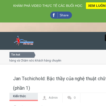
KHÁM PHÁ VIDEO THỰC TẾ CÁC BUỔI HỌC
XEM LUÔN
Share
Tin hot
Close
 hàng và Chăm sóc khách hàng chuyên nghiệp
Khóa học kỹ 
yết trình online
Khóa học "Nghệ
hứ 4, 7
Khóa học làm 
Jan Tschichold: Bậc thầy của nghệ thuật chữ
Home
(phần 1)
Giới thiệu
Kiến thức
Admin
0
chung
Lịch khai giảng