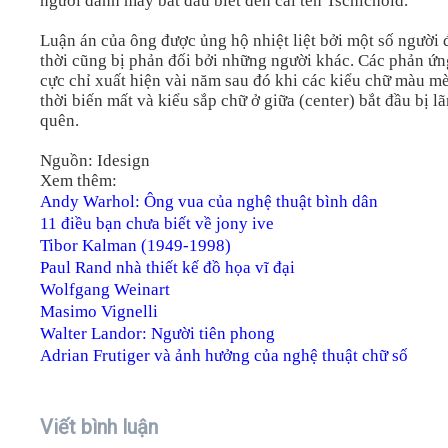
người đánh máy bắt đầu biết đến cái tên Tschichold.
Luận án của ông được ủng hộ nhiệt liệt bởi một số người
thời cũng bị phản đối bởi những người khác. Các phản ứn
cực chỉ xuất hiện vài năm sau đó khi các kiểu chữ màu mè
thời biến mất và kiểu sắp chữ ở giữa (center) bắt đầu bị l
quên.
Nguồn: Idesign
Xem thêm:
Andy Warhol: Ông vua của nghệ thuật bình dân
11 điều bạn chưa biết về jony ive
Tibor Kalman (1949-1998)
Paul Rand nhà thiết kế đồ họa vĩ đại
Wolfgang Weinart
Masimo Vignelli
Walter Landor: Người tiên phong
Adrian Frutiger và ảnh hưởng của nghệ thuật chữ số
Viết bình luận