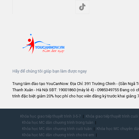
Hãy để chúng tôi giúp bạn làm được ngay
Trung tâm đào tạo YouCanNow: Địa Chỉ: 391 Trường Chinh - (Gần Ngã T
Thanh Xuân - Hà Nội SĐT: 19001860 (máy lẻ 4) - 0985349755 Đang có 
trình đặc biệt giảm 20% học phí cho học viên đăng ký trước khai giảng 7
Khóa học giao tiếp thuyết trình 3-5-7
Khóa giao tiếp thuyết trình cuối
Khóa học MC dẫn chương trình trong tuần
Khóa học MC dẫn chương trình cuối tuần
Khóa học MC chuyên dẫn
Khóa học MC dẫn chương trình cho trẻ em