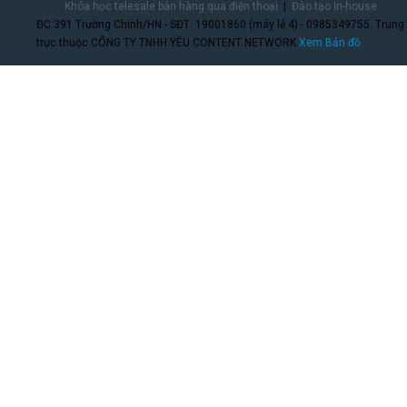
Khóa học telesale bán hàng qua điện thoại
Đào tạo In-house
ĐC:391 Trường Chinh/HN - SĐT: 19001860 (máy lẻ 4) - 0985349755. Trung
trực thuộc CÔNG TY TNHH YÊU CONTENT NETWORK.
Xem Bản đồ