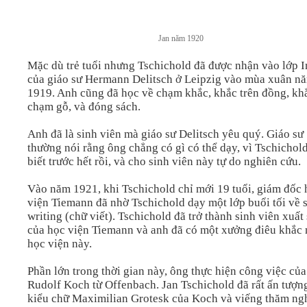
Jan năm 1920
Mặc dù trẻ tuổi nhưng Tschichold đã được nhận vào lớp 
của giáo sư Hermann Delitsch ở Leipzig vào mùa xuân n
1919. Anh cũng đã học về chạm khắc, khắc trên đồng, kh
chạm gỗ, và đóng sách.
Anh đã là sinh viên mà giáo sư Delitsch yêu quý. Giáo sư
thường nói rằng ông chẳng có gì có thể dạy, vì Tschichol
biết trước hết rồi, và cho sinh viên này tự do nghiên cứu.
Vào năm 1921, khi Tschichold chỉ mới 19 tuổi, giám đốc 
viện Tiemann đã nhờ Tschichold dạy một lớp buổi tối về s
writing (chữ viết). Tschichold đã trở thành sinh viên xuất
của học viện Tiemann và anh đã có một xưởng điêu khắc 
học viện này.
Phần lớn trong thời gian này, ông thực hiện công việc của
Rudolf Koch từ Offenbach. Jan Tschichold đã rất ấn tượn
kiểu chữ Maximilian Grotesk của Koch và viếng thăm ngh