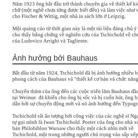
Năm 1923 ông bắt đầu trờ thành chuyên gia về thiết kế k
chữ (một nghề chưa từng được biết đến) và làm việc như 
cho Fischer & Wittig, một nhà in sách lớn ở Leipzig.
Một quảng cáo từ thời gian này là một tài liệu đáng chú ý
cho thấy bằng chứng về nghiên cứu của Tschichold về chữ
của Ludovico Arrighi và Tagliente.
Ảnh hưởng bởi Bauhaus
Bắt đầu từ năm 1924, Tschichold đã bị ảnh hưởng nhiều b
phong cách của Bauhaus và "thiết kế cơ bản và chức năng
Chuyến thăm của ông đến các cuộc triển lãm Bauhaus đầu
tại Weimar đã khiến cho ông bị sốc và bị cuốn hút, ông b
dẫn bởi sự chuyển động mới và nó ảnh hưởng đến Typogr
Tschichold rất ấn tượng bởi công việc của các nghệ sĩ Ng
tự gọi mình là Iwan Tschichold. Poster của ông cho nhà x
bản Philobiblon Warsaw cho thấy một cách nhìn mới về
Tschichold, một trong những người chú trọng vào sắp xế