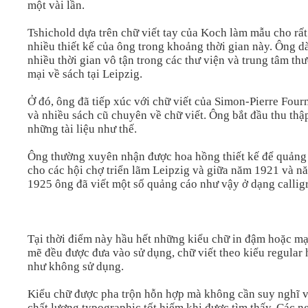
một vài lần.
Tshichold dựa trên chữ viết tay của Koch làm mẫu cho rất
nhiều thiết kế của ông trong khoảng thời gian này. Ông d
nhiều thời gian vô tận trong các thư viện và trung tâm th
mại về sách tại Leipzig.
Ở đó, ông đã tiếp xúc với chữ viết của Simon-Pierre Four
và nhiều sách cũ chuyên về chữ viết. Ông bắt đầu thu thậ
những tài liệu như thế.
Ông thường xuyên nhận được hoa hồng thiết kế để quảng
cho các hội chợ triển lãm Leipzig và giữa năm 1921 và n
1925 ông đã viết một số quảng cáo như vậy ở dạng callig
Tại thời điểm này hầu hết những kiểu chữ in đậm hoặc m
mẽ đều được đưa vào sử dụng, chữ viết theo kiểu regular
như không sử dụng.
Kiểu chữ được pha trộn hỗn hợp mà không cần suy nghĩ 
chất lượng typographic tốt hiếm khi được tìm thấy. Các n