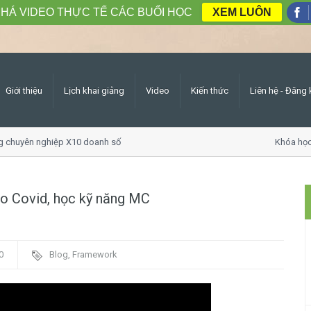
HÁ VIDEO THỰC TẾ CÁC BUỔI HỌC
XEM LUÔN
Giới thiệu
Lịch khai giảng
Video
Kiến thức
Liên hệ - Đăng 
yên nghiệp X10 doanh số
Khóa học Giao 
do Covid, học kỹ năng MC
0
Blog
,
Framework