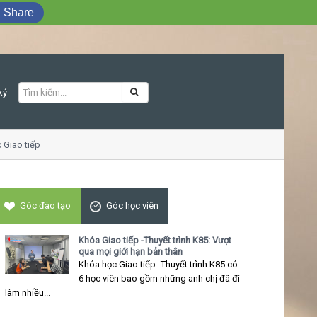
Share
ký
tiếp ứng xử thu hút
Góc đào tạo
Góc học viên
Khóa Giao tiếp -Thuyết trình K85: Vượt
qua mọi giới hạn bản thân
Khóa học Giao tiếp -Thuyết trình K85 có
6 học viên bao gồm những anh chị đã đi
làm nhiều...