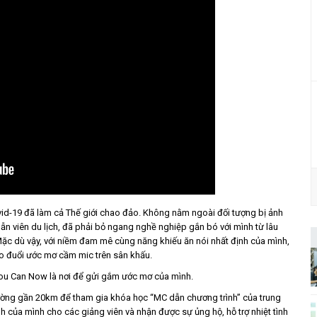
id-19 đã làm cả Thế giới chao đảo. Không nằm ngoài đối tượng bị ảnh
ẫn viên du lịch, đã phải bỏ ngang nghề nghiệp gắn bó với mình từ lâu
Mặc dù vậy, với niềm đam mê cùng năng khiếu ăn nói nhất định của mình,
o đuổi ước mơ cầm mic trên sân khấu.
 You Can Now là nơi để gửi gắm ước mơ của mình.
ường gần 20km để tham gia khóa học “MC dẫn chương trình” của trung
của mình cho các giảng viên và nhận được sự ủng hộ, hỗ trợ nhiệt tình