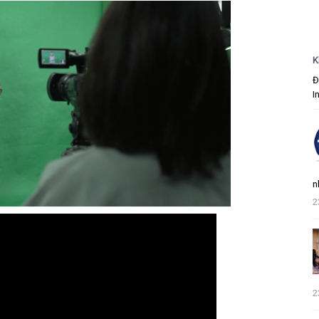
K
Đ
I
n
2
2