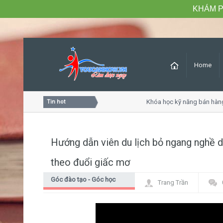
KHÁM P
Home
c khách hàng chuyên nghiệp
Khóa học kỹ năng bán hàng chu
Tin hot
Hướng dẫn viên du lịch bỏ ngang nghề 
theo đuổi giấc mơ
Góc đào tạo - Góc học
Trang Trần
viên