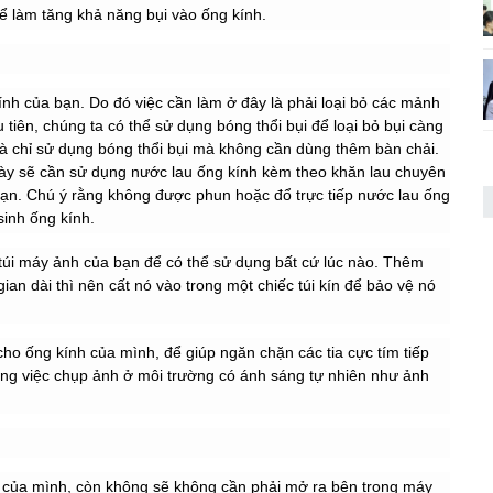
hể làm tăng khả năng bụi vào ống kính.
kính của bạn. Do đó việc cần làm ở đây là phải loại bỏ các mảnh
iên, chúng ta có thể sử dụng bóng thổi bụi để loại bỏ bụi càng
à chỉ sử dụng bóng thổi bụi mà không cần dùng thêm bàn chải.
 này sẽ cần sử dụng nước lau ống kính kèm theo khăn lau chuyên
bạn. Chú ý rằng không được phun hoặc đổ trực tiếp nước lau ống
sinh ống kính.
 túi máy ảnh của bạn để có thể sử dụng bất cứ lúc nào. Thêm
an dài thì nên cất nó vào trong một chiếc túi kín để bảo vệ nó
ho ống kính của mình, để giúp ngăn chặn các tia cực tím tiếp
ng việc chụp ảnh ở môi trường có ánh sáng tự nhiên như ảnh
nh của mình, còn không sẽ không cần phải mở ra bên trong máy