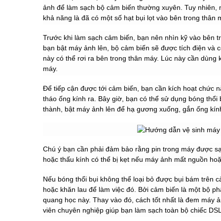
ảnh để làm sạch bộ cảm biến thường xuyên. Tuy nhiên, nế
khả năng là đã có một số hạt bụi lọt vào bên trong thâ
Trước khi làm sạch cảm biến, bạn nên nhìn kỹ vào bên t
bạn bật máy ảnh lên, bộ cảm biến sẽ được tích điện và có
này có thể rơi ra bên trong thân máy. Lúc này cần dùng k
máy.
Để tiếp cận được tới cảm biến, bạn cần kích hoạt chức 
tháo ống kính ra. Bây giờ, bạn có thể sử dụng bóng thổi 
thành, bật máy ảnh lên để hạ gương xuống, gắn ống kính
Chú ý bạn cần phải đảm bảo rằng pin trong máy được sạc
hoặc thấu kính có thể bị kẹt nếu máy ảnh mất nguồn hoặc
Nếu bóng thổi bụi không thể loại bỏ được bụi bám trên
hoặc khăn lau để làm việc đó. Bởi cảm biến là một bộ ph
quang học này. Thay vào đó, cách tốt nhất là đem máy 
viên chuyên nghiệp giúp bạn làm sạch toàn bộ chiếc DS