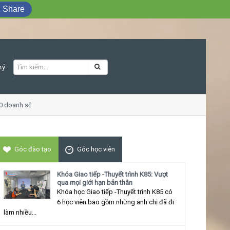
Share
ký
 doanh số
Khóa học Giao tiếp ứng xử thu
Góc đào tạo
Góc học viên
Khóa Giao tiếp -Thuyết trình K85: Vượt
qua mọi giới hạn bản thân
Khóa học Giao tiếp -Thuyết trình K85 có
6 học viên bao gồm những anh chị đã đi
làm nhiều...