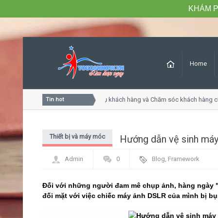
KHÁM P
Home
Khóa học Tư duy dịch vụ khách hàng và Chăm sóc khách hàng ch
Tin hot
Thiết bị và máy móc
Hướng dẫn vệ sinh má
Admin
0
Blog
,
Framework
Đối với những người đam mê chụp ảnh, hàng ngày "v
đối mặt với việc chiếc máy ảnh DSLR của mình bị bụ