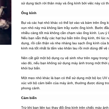
sử dụng tách rời thân máy và ống kính bởi việc này có t
Ống kính
Bụi và các hạt nhỏ khác có thể lọt vào và bám trên ống 
vụn nhỏ này mà không làm trầy xước ống kính. Bước đầu t
nhiều càng tốt mà không cần chạm vào ống kính. Lưu ý l
Nếu bạn vẫn thấy các hạt bụi bẩn trên ống kính, thì lúc
dụng, rồi cẩn thận và nhẹ nhàng lau sạch ống kính của 
kính mà tốt nhất là tẩm vào khăn lau rồi mới dùng để vệ 
Nên cất giữ một bộ dụng cụ vệ sinh như trên ngay trong
vào đó, nếu bạn không sử dụng máy ảnh trong một thời gi
khỏi bụi bẩn.
Một mẹo nhỏ khác là bạn có thể sử dụng một bộ lọc UV c
xúc với bộ cảm biến của máy ảnh, thường được dùng tro
phong cảnh.
Cảm biến
Trừ khi bạn liên tục thay đổi ống kính trên chiếc máy ả