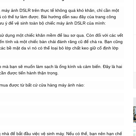
ủa máy ảnh DSLR trên thực tế không quá khó khăn, chỉ cần một
đã có thể tự làm được. Bài hướng dẫn sau đây của trang công
ưu ý để vệ sinh toàn bộ chiếc máy ảnh DSLR của mình:
 sử dụng một chiếc khăn mềm để lau sơ qua. Còn đối với các vết
ến tính và một chiếc bàn chải đánh răng cũ để chà ra. Bạn cũng
các bề mặt da vì nó có thể loại bỏ lớp chất keo giữ cố định lớp
eo mà bạn sẽ muốn làm sạch là ống kính và cảm biến. Đây là hai
cần được tiến hành thận trọng.
ể mua được từ bất cứ cửa hàng máy ảnh nào:
g nhà để bắt đầu việc vệ sinh máy. Nếu có thể, bạn nên hạn chế