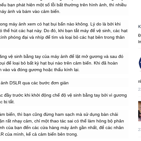
u bạn phát hiện một số lỗi bất thường trên hình ảnh, thì nhiều
n máy ảnh và bám vào cảm biến.
rong máy ảnh xem có hạt bụi bẩn nào không. Lý do là bởi khi
K
 thể hút các hạt này. Do đó, khi bạn tắt máy để vệ sinh, các hạt
Đ
ính phóng đại và nhíp để tìm và loại bỏ các hạt bên trong thân
I
năng vệ sinh bằng tay của máy ảnh để lật mở gương và sau đó
bụi để loại bỏ bất kỳ hạt bụi nào trên cảm biến. Khi đã hoàn
 vào và đóng gương hoặc thấu kính lại.
n
2
 đầy trước khi khởi động chế độ vệ sinh bằng tay bởi vì gương
 bị tắt.
 cảm biến, thì bạn cũng đừng ham sạch mà sử dụng bàn chải
ận rất nhạy cảm, chỉ một thao tác sai có thể làm hỏng bộ phân
ảnh của bạn đến các cửa hàng máy ảnh gần nhất, để các nhân
2
LR của mình, kể cả cảm biến bên trong.