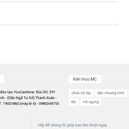
Kiến thức MC
 đào tạo YouCanNow: Địa Chỉ: 391
chữa nói lắp
dẫn chương trình
nh - (Gần Ngã Tư Sở) Thanh Xuân -
Mc
nói ngọng
: 19001860 (máy lẻ 4) - 0985349755
Hãy để chúng tôi giúp bạn làm được ngay