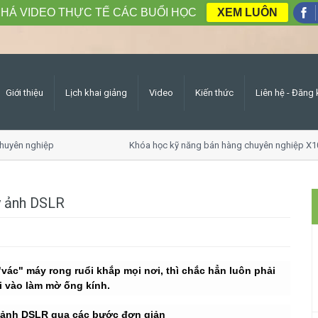
HÁ VIDEO THỰC TẾ CÁC BUỔI HỌC
XEM LUÔN
Giới thiệu
Lịch khai giảng
Video
Kiến thức
Liên hệ - Đăng 
uyên nghiệp
Khóa học kỹ năng bán hàng chuyên nghiệp X10
y ảnh DSLR
ác" máy rong ruổi khắp mọi nơi, thì chắc hẳn luôn phải
i vào làm mờ ống kính.