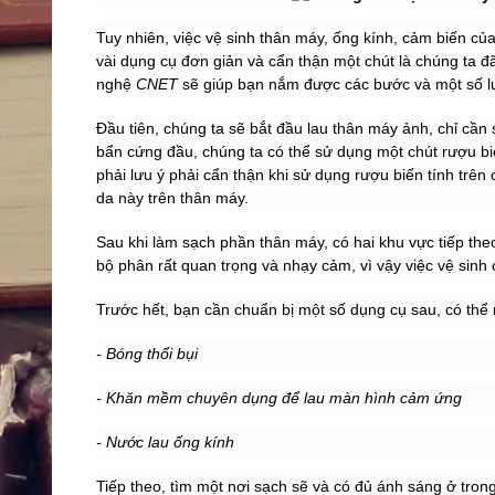
Tuy nhiên, việc vệ sinh thân máy, ống kính, cảm biến c
vài dụng cụ đơn giản và cẩn thận một chút là chúng ta 
nghệ
CNET
sẽ giúp bạn nắm được các bước và một số l
Đầu tiên, chúng ta sẽ bắt đầu lau thân máy ảnh, chỉ cần
bẩn cứng đầu, chúng ta có thể sử dụng một chút rượu bi
phải lưu ý phải cẩn thận khi sử dụng rượu biến tính trên 
da này trên thân máy.
Sau khi làm sạch phần thân máy, có hai khu vực tiếp th
bộ phân rất quan trọng và nhạy cảm, vì vậy việc vệ sinh 
Trước hết, bạn cần chuẩn bị một số dụng cụ sau, có th
- Bóng thổi bụi
- Khăn mềm chuyên dụng để lau màn hình cảm ứng
- Nước lau ống kính
Tiếp theo, tìm một nơi sạch sẽ và có đủ ánh sáng ở tron