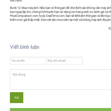
bảo hành.
Bước 12:
Mua máy ảnh. Nếu bạn có thời gian để chờ đợi hoặc không cần máy ản
bạn ngay lập tức, chúng tôi khuyên bạn sử dụng các trang web so sánh giá cả n
PriceComparison.com hoặc DealTime.com. Bạn sẽ tiết kiệm thời gian và tiền bạc
kiếm mức giá thấp nhất. Xem xét việc mua sắm tại một cửa hàng máy ảnh địa ph
T
Viết bình luận