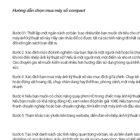
Hướng dẫn chọn mua máy số compact
Video
Kiến thức
Bước 01:
Thiết lập một ngân sách cơ bản bao nhiêu tiền bạn muốn chi tiêu cho c
máy ảnh kỹ thuật số này. Hãy cân nhắc để có được tất cả các tính năng tốt nhất 
đối với ngân sách bạn đặt ra.
Liên hệ - Đăng ký
Bước 2:
Xác định mức độ kinh nghiệm của bạn. Bạn là một người mới hoặc là chu
khi nói đến nhiếp ảnh kỹ thuật số? Nếu là một người mới, một điểm và shoot có th
Các chuyên gia sẽ muốn kiểm soát nhiều hơn hướng dẫn sử dụng trong quá trình 
xúc.
Bước 3:
Xác định bạn mua máy ảnh kỹ thuật số vào mục đích gì là chính. Chụp trẻ
Tìm kiếm
hoặc động vật hoang dã, chụp chân dung hay thể thao, phong cảnh, một máy ảnh
nhanh.
Bước 4:
Nếu bạn muốn có chức năng quay phim HD trong chiếc máy ảnh kỹ thuật 
Nếu bạn muốn có khả năng đúng HD, xem video độ phân giải 1080. Nếu bạn mu
thanh chuyên nghiệp hoặc bán chuyên nghiệp, tìm kiếm một máy ảnh với đầu vào
Bước 5:
Tham khảo các ý kiến trên trang website, diễn đàn về nhiếp ảnh kỹ thuật s
bước 6:
Tạo một danh sách các tính năng quan trọng với bạn, và ưu tiên danh sác
nhớ rằng có sự cân bằng, ví dụ, kích thước so với zoom quang học. Bạn có thể s