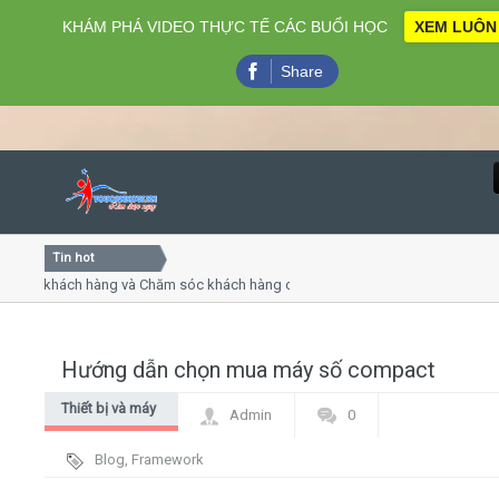
KHÁM PHÁ VIDEO THỰC TẾ CÁC BUỔI HỌC
XEM LUÔN
Share
Tin hot
Close
vụ khách hàng và Chăm sóc khách hàng chuyên nghiệp
Khóa
iếp - thuyết trình online
Khóa 
 chiều thứ 4, 7
Khóa 
Hướng dẫn chọn mua máy số compact
Home
Thiết bị và máy
Admin
0
Giới thiệu
móc
Blog
,
Framework
Lịch khai giảng