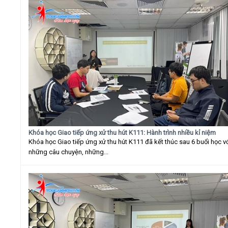
Khóa học Giao tiếp ứng xử thu hút K111: Hành trình nhiều kỉ niệm
Khóa học Giao tiếp ứng xử thu hút K111 đã kết thúc sau 6 buổi học v
những câu chuyện, những...