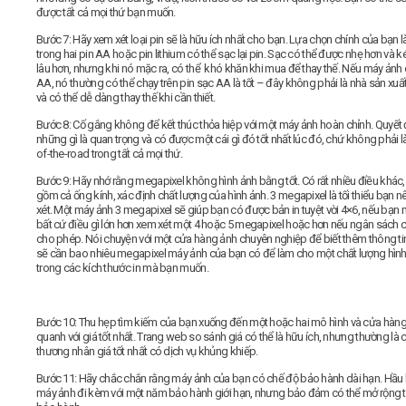
được tất cả mọi thứ bạn muốn.
Bước 7:
Hãy xem xét loại pin sẽ là hữu ích nhất cho bạn. Lựa chọn chính của bạn l
trong hai pin AA hoặc pin lithium có thể sạc lại pin. Sạc có thể được nhẹ hơn và k
lâu hơn, nhưng khi nó mặc ra, có thể khó khăn khi mua để thay thế. Nếu máy ảnh 
AA, nó thường có thể chạy trên pin sạc AA là tốt – đây không phải là nhà sản xuất
và có thể dễ dàng thay thế khi cần thiết.
Bước 8:
Cố gắng không để kết thúc thỏa hiệp với một máy ảnh hoàn chỉnh. Quyết 
những gì là quan trọng và có được một cái gì đó tốt nhất lúc đó, chứ không phải là
of-the-road trong tất cả mọi thứ.
Bước 9:
Hãy nhớ rằng megapixel không hình ảnh bằng tốt. Có rất nhiều điều khác
gồm cả ống kính, xác định chất lượng của hình ảnh. 3 megapixel là tối thiểu bạn 
xét. Một máy ảnh 3 megapixel sẽ giúp bạn có được bản in tuyệt vời 4×6, nếu bạn
bất cứ điều gì lớn hơn xem xét một 4 hoặc 5 megapixel hoặc hơn nếu ngân sách 
cho phép. Nói chuyện với một cửa hàng ảnh chuyên nghiệp để biết thêm thông ti
sẽ cần bao nhiêu megapixel máy ảnh của bạn có để làm cho một chất lượng hìn
trong các kích thước in mà bạn muốn.
Bước 10:
Thu hẹp tìm kiếm của bạn xuống đến một hoặc hai mô hình và cửa hàn
quanh với giá tốt nhất. Trang web so sánh giá có thể là hữu ích, nhưng thường là 
thương nhân giá tốt nhất có dịch vụ khủng khiếp.
Bước 11:
Hãy chắc chắn rằng máy ảnh của bạn có chế độ bảo hành dài hạn. Hầu 
máy ảnh đi kèm với một năm bảo hành giới hạn, nhưng bảo đảm có thể mở rộng t