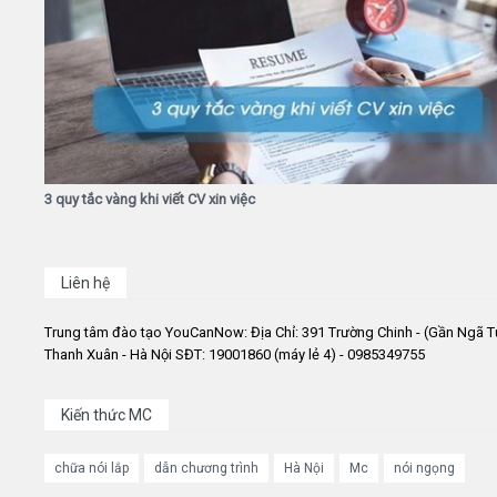
3 quy tắc vàng khi viết CV xin việc
Liên hệ
Trung tâm đào tạo YouCanNow: Địa Chỉ: 391 Trường Chinh - (Gần Ngã T
Thanh Xuân - Hà Nội SĐT: 19001860 (máy lẻ 4) - 0985349755
Kiến thức MC
chữa nói lắp
dẫn chương trình
Hà Nội
Mc
nói ngọng