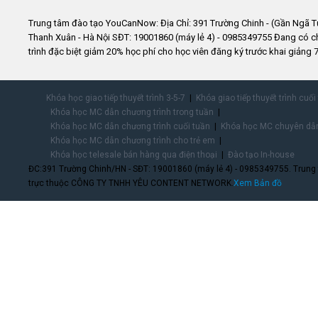
Trung tâm đào tạo YouCanNow: Địa Chỉ: 391 Trường Chinh - (Gần Ngã T
Thanh Xuân - Hà Nội SĐT: 19001860 (máy lẻ 4) - 0985349755 Đang có 
trình đặc biệt giảm 20% học phí cho học viên đăng ký trước khai giảng 7
Khóa học giao tiếp thuyết trình 3-5-7
Khóa giao tiếp thuyết trình cuối
Khóa học MC dẫn chương trình trong tuần
Khóa học MC dẫn chương trình cuối tuần
Khóa học MC chuyên dẫn
Khóa học MC dẫn chương trình cho trẻ em
Khóa học telesale bán hàng qua điện thoại
Đào tạo In-house
ĐC:391 Trường Chinh/HN - SĐT: 19001860 (máy lẻ 4) - 0985349755. Trung
trực thuộc CÔNG TY TNHH YÊU CONTENT NETWORK.
Xem Bản đồ