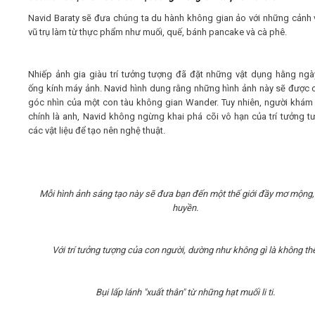
Navid Baraty
sẽ đưa chúng ta du hành không gian ảo với những cảnh 
Video
vũ trụ làm từ thực phẩm như muối, quế, bánh pancake và cà phê.
Kiến thức
Nhiếp ảnh gia giàu trí tưởng tượng đã đặt những vật dụng hằng ngà
ống kính máy ảnh. Navid hình dung rằng những hình ảnh này sẽ được 
góc nhìn của một con tàu không gian Wander. Tuy nhiên, người khám 
Liên hệ - Đăng ký
chính là anh, Navid không ngừng khai phá cõi vô hạn của trí tưởng t
các vật liệu để tạo nên nghệ thuật.
Tìm kiếm
Mỗi hình ảnh sáng tạo này sẽ đưa bạn đến một thế giới đầy mơ mộng,
huyền.
Với trí tưởng tượng của con người, dường như không gì là không th
Bụi lấp lánh "xuất thân" từ những hạt muối li ti.