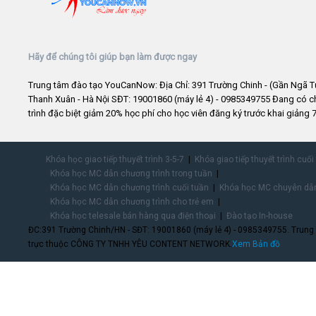
Hãy để chúng tôi giúp bạn làm được ngay
Trung tâm đào tạo YouCanNow: Địa Chỉ: 391 Trường Chinh - (Gần Ngã T
Thanh Xuân - Hà Nội SĐT: 19001860 (máy lẻ 4) - 0985349755 Đang có 
trình đặc biệt giảm 20% học phí cho học viên đăng ký trước khai giảng 7
Khóa học giao tiếp thuyết trình 3-5-7
Khóa giao tiếp thuyết trình cuối
Khóa học MC dẫn chương trình trong tuần
Khóa học MC dẫn chương trình cuối tuần
Khóa học MC chuyên dẫn
Khóa học MC dẫn chương trình cho trẻ em
Khóa học telesale bán hàng qua điện thoại
Đào tạo In-house
ĐC:391 Trường Chinh/HN - SĐT: 19001860 (máy lẻ 4) - 0985349755. Trung
trực thuộc CÔNG TY TNHH YÊU CONTENT NETWORK.
Xem Bản đồ