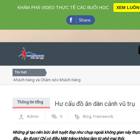
KHÁM PHÁ VIDEO THỰC TẾ CÁC BUỔI HỌC
XEM LUÔN
Share
Tin hot
Close
vụ khách hàng và Chăm sóc khách hàng chuyên nghiệp
Khóa 
ếp - thuyết trình online
Khóa 
 chiều thứ 4, 7
Khóa 
Thông tin tổng
Hư cấu đồ ăn dàn cảnh vũ trụ
Home
hợp
Admin
0
Blog
,
Framework
Giới thiệu
Những gì tạo nên bức ảnh tuyệt đẹp như chụp ngoài không gian này thực
Lịch khai giảng
đều... ăn được! Chỉ có điều Mặt trăng không làm từ phô mai thôi.