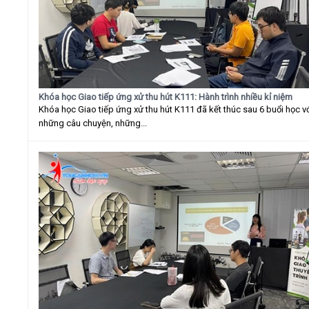
Khóa học Giao tiếp ứng xử thu hút K111: Hành trình nhiều kỉ niệm
Khóa học Giao tiếp ứng xử thu hút K111 đã kết thúc sau 6 buổi học v
những câu chuyện, những...