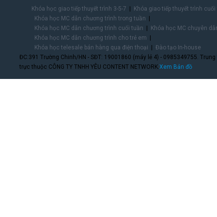
Khóa học giao tiếp thuyết trình 3-5-7
Khóa giao tiếp thuyết trình cuối
Khóa học MC dẫn chương trình trong tuần
Khóa học MC dẫn chương trình cuối tuần
Khóa học MC chuyên dẫn
Khóa học MC dẫn chương trình cho trẻ em
Khóa học telesale bán hàng qua điện thoại
Đào tạo In-house
ĐC:391 Trường Chinh/HN - SĐT: 19001860 (máy lẻ 4) - 0985349755. Trung
trực thuộc CÔNG TY TNHH YÊU CONTENT NETWORK.
Xem Bản đồ