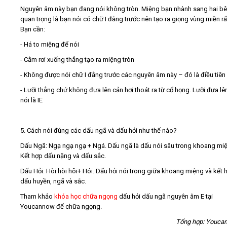
Nguyên âm này bạn đang nói không tròn. Miệng bạn nhành sang hai bê
quan trọng là bạn nói có chữ I đằng trước nên tạo ra giọng vùng miền rấ
Bạn cần:
- Há to miệng để nói
- Cằm rơi xuống thẳng tạo ra miệng tròn
- Không được nói chữ I đằng trước các nguyên âm này – đó là điều tiên
- Lưỡi thẳng chứ không đưa lên cản hơi thoát ra từ cổ họng. Lưỡi đưa lên
nói là IE
5. Cách nói đúng các dấu ngã và dấu hỏi như thế nào?
Dấu Ngã: Ngạ ngạ ngạ + Ngá. Dấu ngã là dấu nói sâu trong khoang mi
Kết hợp dấu nặng và dấu sắc.
Dấu Hỏi: Hòi hòi hõi+ Hói. Dấu hỏi nói trong giữa khoang miệng và kết 
dấu huyền, ngã và sắc.
Tham khảo
khóa học chữa ngọng
dấu hỏi dấu ngã nguyên âm E tại
Youcannow để chữa ngọng.
Tổng hợp: Youca