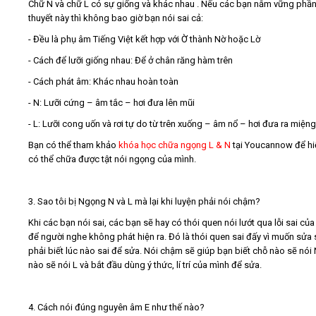
Chữ N và chữ L có sự giống và khác nhau . Nếu các bạn nắm vững phần
thuyết này thì không bao giờ bạn nói sai cả:
- Đều là phụ âm Tiếng Việt kết hợp với Ờ thành Nờ hoặc Lờ
- Cách để lưỡi giống nhau: Để ở chân răng hàm trên
- Cách phát âm: Khác nhau hoàn toàn
- N: Lưỡi cứng – âm tắc – hơi đưa lên mũi
- L: Lưỡi cong uốn và rơi tự do từ trên xuống – âm nổ – hơi đưa ra miệng
Bạn có thể tham khảo
khóa học chữa ngọng L & N
tại Youcannow để hi
có thể chữa được tật nói ngọng của mình.
3. Sao tôi bị Ngọng N và L mà lại khi luyện phải nói chậm?
Khi các bạn nói sai, các bạn sẽ hay có thói quen nói lướt qua lỗi sai củ
để người nghe không phát hiện ra. Đó là thói quen sai đấy vì muốn sửa s
phải biết lúc nào sai để sửa. Nói chậm sẽ giúp bạn biết chỗ nào sẽ nói 
nào sẽ nói L và bắt đầu dùng ý thức, lí trí của mình để sửa.
4. Cách nói đúng nguyên âm E như thế nào?