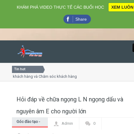
KHÁM PHÁ VIDEO THỰC TẾ CÁC BUỔI HỌC
XEM LUÔN
Share
Tin hot
Close
vụ khách hàng và Chăm sóc khách hàng chuyên nghiệp
Khóa 
ếp - thuyết trình online
Khóa 
 chiều thứ 4, 7
Khóa 
Hỏi đáp về chữa ngọng L N ngọng dấu và
Home
nguyên âm E cho người lớn
Giới thiệu
Góc đào tạo -
Admin
0
Góc học viên
Lịch khai giảng