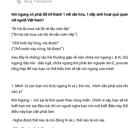
Blog
,
Framework
Video
Nói ngọng có phải đã trở thành 1 nét văn hóa, 1 nếp sinh hoạt quá quen
với người Việt Nam?
Kiến thức
“Đi Hà lội mua cái lồi về lấu cơm lếp”
(“Đi Hà nội mua cái nồi về nấu cơm nếp”)
Liên hệ - Đăng ký
“Chỗ lước lày lông, nội được!”
(“Chỗ nước này nông, lội được!”)
Sau đây là những câu hỏi thường gặp về việc chữa nói ngọng L & N, ch
ngọng dấu hỏi - dấu ngã, chữa ngọng khi phát âm nguyên âm E, youca
tổng hợp để các bạn có thể hiểu hơn về tật nói ngọng của mình.
Tìm kiếm
1. Mình bị các bạn nói là bị ngọng N và L khi nói, mình cần phải sửa nh
nào ạ?
Nói Ngọng – nói sai là thói quen theo vùng miền. Chính vì vậy, bạn sẽ 
biết bạn nói sai đâu mà chỉ có người nghe bạn nói mới biết điều này. Đ
điều này bạn cần phải làm:
- Nghe được thế nào là nói đúng N và L, thế nào là nói sai.