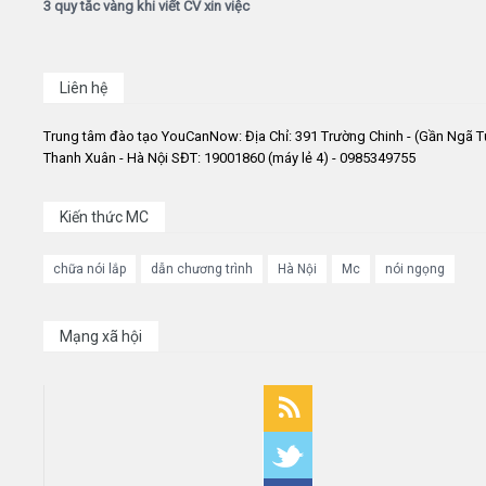
3 quy tắc vàng khi viết CV xin việc
Liên hệ
Trung tâm đào tạo YouCanNow: Địa Chỉ: 391 Trường Chinh - (Gần Ngã T
Thanh Xuân - Hà Nội SĐT: 19001860 (máy lẻ 4) - 0985349755
Kiến thức MC
chữa nói lắp
dẫn chương trình
Hà Nội
Mc
nói ngọng
Mạng xã hội