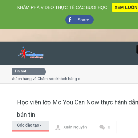
KHÁM PHÁ VIDEO THỰC TẾ CÁC BUỔI HỌC
XEM LUÔN
Share
Tin hot
Close
vụ khách hàng và Chăm sóc khách hàng chuyên nghiệp
Khóa 
ếp - thuyết trình online
Khóa 
 chiều thứ 4, 7
Khóa 
Học viên lớp Mc You Can Now thực hành dẫ
Home
bản tin
Giới thiệu
Góc đào tạo -
Xuân Nguyễn
0
Góc học viên
Lịch khai giảng