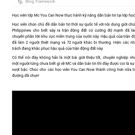
Blog
,
Framework
Video
Học viên lớp Mc You Can Now thực hành kỹ năng dẫn bản tin tại lớp họ
Học viên chọn chủ đề dẫn bản tin thời sự quốc tế với nội dung giới chứ
Kiến thức
Philippines cho biết sảy ra trận động đất có cường độ mạnh đã l
chuyển phần lớn khu vực miền trung của nước này. Hậu quả của trận đ
đã làm 2 người thiệt mạng và 72 người khác bị thương. Hiện các n
Liên hệ - Đăng ký
trách đang khắc phục hậu quả của trận động đất này.
Có thể nói đây không hẳn là một bài giới thiệu tốt, chuyên nghiệp nh
một người từng chưa biết gì về MC và dẫn bản tin thì đây được coi là sự
vượt bậc. Chúc cho các học viên You Can Now thành công hơn nữa t
đường đã chọn!
Tìm kiếm