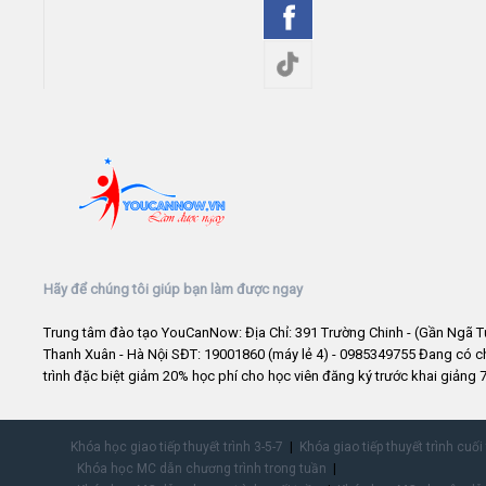
Hãy để chúng tôi giúp bạn làm được ngay
Trung tâm đào tạo YouCanNow: Địa Chỉ: 391 Trường Chinh - (Gần Ngã T
Thanh Xuân - Hà Nội SĐT: 19001860 (máy lẻ 4) - 0985349755 Đang có 
trình đặc biệt giảm 20% học phí cho học viên đăng ký trước khai giảng 7
Khóa học giao tiếp thuyết trình 3-5-7
Khóa giao tiếp thuyết trình cuối
Khóa học MC dẫn chương trình trong tuần