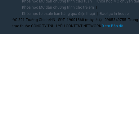
Khóa học MC dẫn chương trình cuối tuần
Khóa học MC chuyên dẫn
Khóa học MC dẫn chương trình cho trẻ em
Khóa học telesale bán hàng qua điện thoại
Đào tạo In-house
ĐC:391 Trường Chinh/HN - SĐT: 19001860 (máy lẻ 4) - 0985349755. Trung
trực thuộc CÔNG TY TNHH YÊU CONTENT NETWORK.
Xem Bản đồ