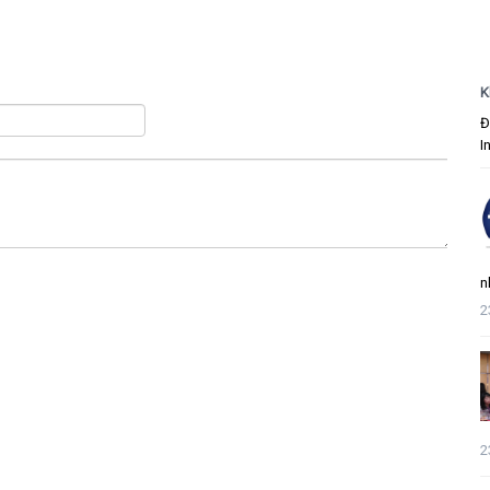
K
Đ
I
n
2
2