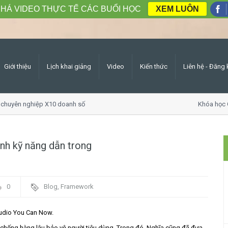
HÁ VIDEO THỰC TẾ CÁC BUỔI HỌC
XEM LUÔN
Giới thiệu
Lịch khai giảng
Video
Kiến thức
Liên hệ - Đăng 
huyên nghiệp X10 doanh số
Khóa học Gia
nh kỹ năng dẫn trong
0
Blog
,
Framework
tudio You Can Now.
là chống hàng lậu bảo vệ người tiêu dùng. Trong đó, Nghĩa cũng đã đưa