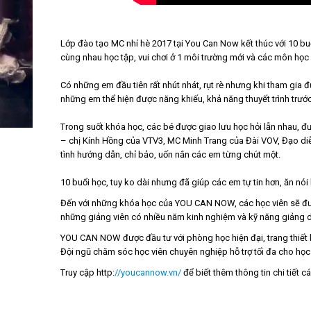
Lớp đào tạo MC nhí hè 2017 tại You Can Now kết thúc với 10 buổi
cùng nhau học tập, vui chơi ở 1 môi trường mới và các môn học
Có những em đầu tiên rất nhút nhát, rụt rè nhưng khi tham gia 
những em thể hiện được năng khiếu, khả năng thuyết trình trư
Trong suốt khóa học, các bé được giao lưu học hỏi lẫn nhau, đ
– chị Kính Hồng của VTV3, MC Minh Trang của Đài VOV, Đạo diễ
tình hướng dẫn, chỉ bảo, uốn nắn các em từng chút một.
10 buổi học, tuy ko dài nhưng đã giúp các em tự tin hơn, ăn nói 
Đến với những khóa học của YOU CAN NOW, các học viên sẽ đượ
những giảng viên có nhiều năm kinh nghiệm và kỹ năng giảng d
YOU CAN NOW được đầu tư với phòng học hiện đại, trang thiết b
Đội ngũ chăm sóc học viên chuyên nghiệp hỗ trợ tối đa cho học 
Truy cập http:
//youcannow.vn/
để biết thêm thông tin chi tiết c