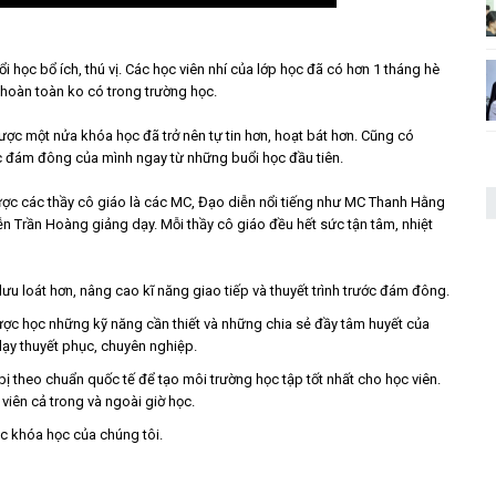
 học bổ ích, thú vị. Các học viên nhí của lớp học đã có hơn 1 tháng hè
 hoàn toàn ko có trong trường học.
được một nửa khóa học đã trở nên tự tin hơn, hoạt bát hơn. Cũng có
ớc đám đông của mình ngay từ những buổi học đầu tiên.
ược các thầy cô giáo là các MC, Đạo diễn nổi tiếng như MC Thanh Hằng
n Trần Hoàng giảng dạy. Mỗi thầy cô giáo đều hết sức tận tâm, nhiệt
lưu loát hơn, nâng cao kĩ năng giao tiếp và thuyết trình trước đám đông.
c học những kỹ năng cần thiết và những chia sẻ đầy tâm huyết của
ạy thuyết phục, chuyên nghiệp.
ị theo chuẩn quốc tế để tạo môi trường học tập tốt nhất cho học viên.
viên cả trong và ngoài giờ học.
ác khóa học của chúng tôi.