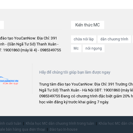
Kiến thức MC
 đào tạo YouCanNow: Địa Chỉ: 391
chữa nói lắp
dẫn chương trình
nh - (Gần Ngã Tư Sở) Thanh Xuân -
Mc
nói ngọng
: 19001860 (máy lẻ 4) - 0985349755
Hãy để chúng tôi giúp bạn làm được ngay
Trung tâm đào tạo YouCanNow: Địa Chỉ: 391 Trường Chi
Ngã Tư Sở) Thanh Xuân - Hà Nội SĐT: 19001860 (máy lẻ 
0985349755 Đang có chương trình đặc biệt giảm 20% h
học viên đăng ký trước khai giảng 7 ngày.
rình cuối tuần
Khóa học MC dẫn chương trình trong tuần
Khóa học MC dẫn chư
ale bán hàng qua điện thoại
Đào tạo In-house