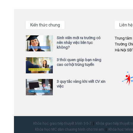
Kiến thức chung
Liên hệ
Sinh viên mới ra trường có
Trung tâm
nên nhảy việc liên tục
Trường Chi
không?
Hà Nội SĐT
3 thói quen giúp bạn nâng
cao cơ hội trúng tuyển
3 quy tắc vàng khi viết CV xin
việc
Khóa học giao tiếp thuyết trình 3-5-7
Khóa giao tiếp thuyết t
Khóa học MC dẫn chương trình cho trẻ em
Khóa học teles