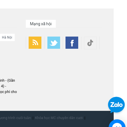
Mạng xã hội
Hà Nội
nh - (Gần
4) -
ọc phí cho
ơng trình cuối tuần
Khóa học MC chuyên dẫn cưới