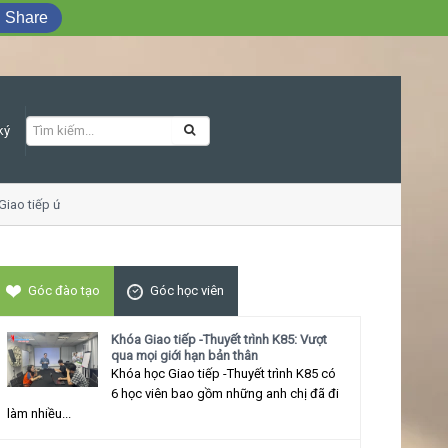
Share
ký
o tiếp ứng xử thu hút
Góc đào tạo
Góc học viên
Khóa Giao tiếp -Thuyết trình K85: Vượt
qua mọi giới hạn bản thân
Khóa học Giao tiếp -Thuyết trình K85 có
6 học viên bao gồm những anh chị đã đi
làm nhiều...