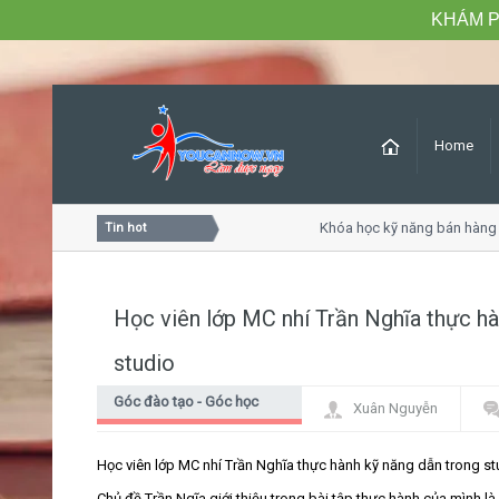
KHÁM P
Home
óc khách hàng chuyên nghiệp
Khóa học kỹ năng bán hàng c
Tin hot
Học viên lớp MC nhí Trần Nghĩa thực hà
studio
Góc đào tạo - Góc học
Xuân Nguyễn
viên
Học viên lớp MC nhí Trần Nghĩa thực hành kỹ năng dẫn trong s
Chủ đề Trần Ngĩa giới thiệu trong bài tập thực hành của mình 