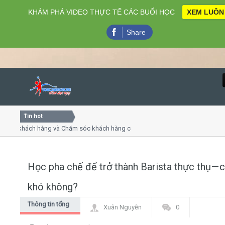
KHÁM PHÁ VIDEO THỰC TẾ CÁC BUỔI HỌC
XEM LUÔN
Share
Tin hot
Close
 khách hàng và Chăm sóc khách hàng chuyên nghiệp
Khóa h
 - thuyết trình online
Khóa họ
hiều thứ 4, 7
Khóa họ
Học pha chế để trở thành Barista thực thụ — 
Home
khó không?
Giới thiệu
Thông tin tổng
Xuân Nguyễn
0
hợp
Lịch khai giảng