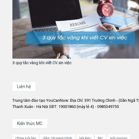
3 quy tắc vàng khi viết CV xin việc
Liên hệ
Trung tâm đào tạo YouCanNow: Địa Chỉ: 391 Trường Chinh - (Gần Ngã T
Thanh Xuân - Hà Nội SĐT: 19001860 (máy lẻ 4) - 0985349755
Kiến thức MC
chữa nói lắp
dẫn chương trình
Hà Nội
Mc
nói ngọng