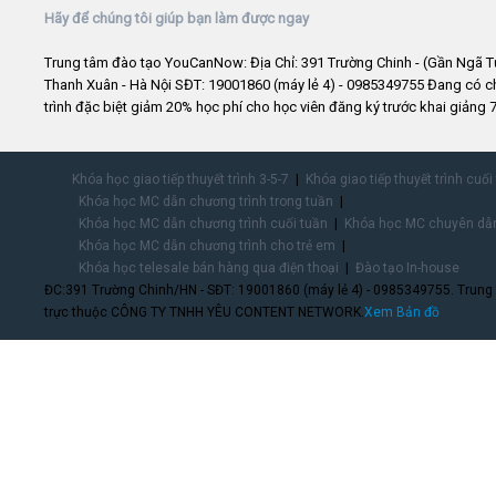
Hãy để chúng tôi giúp bạn làm được ngay
Trung tâm đào tạo YouCanNow: Địa Chỉ: 391 Trường Chinh - (Gần Ngã T
Thanh Xuân - Hà Nội SĐT: 19001860 (máy lẻ 4) - 0985349755 Đang có 
trình đặc biệt giảm 20% học phí cho học viên đăng ký trước khai giảng 7
Khóa học giao tiếp thuyết trình 3-5-7
Khóa giao tiếp thuyết trình cuối
Khóa học MC dẫn chương trình trong tuần
Khóa học MC dẫn chương trình cuối tuần
Khóa học MC chuyên dẫn
Khóa học MC dẫn chương trình cho trẻ em
Khóa học telesale bán hàng qua điện thoại
Đào tạo In-house
ĐC:391 Trường Chinh/HN - SĐT: 19001860 (máy lẻ 4) - 0985349755. Trung
trực thuộc CÔNG TY TNHH YÊU CONTENT NETWORK.
Xem Bản đồ