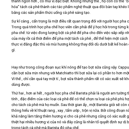
thành ngon hơn , có mùi vị đặc biệt. Không những thế , họ còn có thể “b
hóa” tách cà phê thành các tác phẩm nghệ thuật qua đôi bàn tay khéo 
bằng các sản phẩm thức uống cà phê sáng tạo.
Sự kĩ càng , cẩn trọng là một điều rất quan trọng đối với người học pha 
Trong quá trình học pha chế học viên cần phải để ý học hỏi trong từng 
pha chế: từ việc đong lượng bột cà phê để pha cho đến việc sắp xếp nh
của máy rồi cả thời điểm để pha một tách cà phê , để thể hiện một cách
thực vị đắng đặc thù và mùi hương không thay đổi dù dưới bất kể hoàn
gì.
Hay như trong công đoạn sục khí nóng để tạo bọt sữa cũng vậy. Capp
cần bọt sữa mịn nhưng với Matchiatto thì bọt sữa lại có phần to hơn một
Vì thế , chỉ cần quá tay một tí , bọt sữa thành phẩm rất có xác xuất sẽ k
dùng được.
Thứ hai , hơn ai hết , người học pha chế Barista phải là người am tường 
tính , đặc điểm của các loại cà phê để có thể chọn ra loại cà phê phù h
cho tách cà phê mà họ muốn. Sau thời gian ấy , một Barista giỏi sẽ còn 
thông hiểu về kĩ thuật rang , xay , tẩm ướp , trộn vị nữa. Bởi công đoạn n
khả năng làm tăng thêm hương vị cho cà phê nhưng cũng có xác xuất 
thiệt hại nhiều hương vị của nó và đây cũng là nhân tố quyết định sự dị b
trong tách cà phê mà Barista đó pha chế.