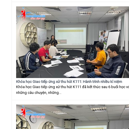
Khóa học Giao tiếp ứng xử thu hút K111: Hành trình nhiều kỉ niệm
Khóa học Giao tiếp ứng xử thu hút K111 đã kết thúc sau 6 buổi học v
những câu chuyện, những...