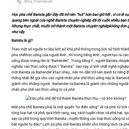
Blog
,
Framework
Video
Học pha chế Barista gần đây đã trở nên “hot” hơn bao giờ hết , vì có lẽ s
quang bên ngoài của nghề Barista chuyên nghiệp đã lôi cuốn nhiều bạn t
Nhưng thực chất, muốn trở thành một Barista chuyên nghiệpkhông đơn g
Kiến thức
như vậy.
Barista là gì?
Liên hệ - Đăng ký
Theo một số nguồn tư liệu lịch sử khá phổ thông trong lịch sử hình thà
pha chếthức uống của người Anh , thì trong tiếng Anh , người tạo ra các
uống được mang tên là “Bartender”. Trong tiếng Ý , người Barista chuyê
nghiệp các thức uống được l “Barista”. sau này, vì tính chất nghề nghiệ
một Barista và Bartender khác nhau , nên nó dần trở nên danh từ riêng 
Tìm kiếm
thống nhất để gọi cho các nghệ nhân pha chế thức uống này là: Bartend
giành cho những người , Bartender và Barista là giành cho những ngườ
nhân pha chế các thức uống từ cà phê.
Một pha chế Barista phải là một quyển “từ điển sống” về cà phê: từ lịch
từng loại hạt cà phê, quá trình rang, xay, cách tuyển chọn cà phê hạt, quá
xay cà phê trong quy trình Barista , truyền thống các loại thức uống từ 
bắt nguồn từ đâu? Lịch sử pha chế Barista khiến cho những tách cà phê