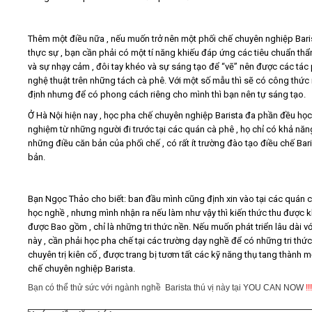
Thêm một điều nữa , nếu muốn trở nên một phối chế chuyên nghiệp Bari
thực sự , bạn cần phải có một tí năng khiếu đáp ứng các tiêu chuẩn th
và sự nhạy cảm , đôi tay khéo và sự sáng tạo để “vẽ” nên được các tá
nghệ thuật trên những tách cà phê. Với một số mẫu thì sẽ có công thức
định nhưng để có phong cách riêng cho mình thì bạn nên tự sáng tạo.
Ở Hà Nội hiện nay , học pha chế chuyên nghiệp Barista đa phần đều học
nghiệm từ những người đi trước tại các quán cà phê , họ chỉ có khả năn
những điều căn bản của phối chế , có rất ít trường đào tạo điều chế Bari
bản.
Bạn Ngọc Thảo cho biết: ban đầu mình cũng định xin vào tại các quán 
học nghề , nhưng mình nhận ra nếu làm như vậy thì kiến thức thu được 
được Bao gồm , chỉ là những tri thức nền. Nếu muốn phát triển lâu dài v
này , cần phải học pha chế tại các trường dạy nghề để có những tri thức
chuyên trị kiên cố , được trang bị tươm tất các kỹ năng thụ tang thành m
chế chuyên nghiệp Barista.
Bạn có thể thử sức với ngành nghề Barista thú vị này tại
YOU CAN NOW
!!!