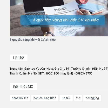
3 quy tắc vàng khi viết CV xin việc
Liên hệ
Trung tâm đào tạo YouCanNow: Địa Chỉ: 391 Trường Chinh - (Gần Ngã T
Thanh Xuân - Hà Nội SĐT: 19001860 (máy lẻ 4) - 0985349755
Kiến thức MC
chữa nói lắp
dẫn chương trình
Hà Nội
Mc
nói ngọng