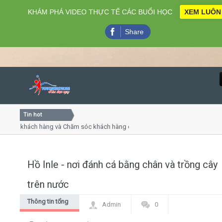
KHÁM PHÁ VIDEO THỰC TẾ CÁC BUỔI HỌC
XEM LUÔN
Share
Tin hot
Close
vụ khách hàng và Chăm sóc khách hàng chuyên nghiệp
Khóa 
ếp - thuyết trình online
Khóa h
 chiều thứ 4, 7
Khóa 
Hồ Inle - nơi đánh cá bằng chân và trồng cây
Home
trên nước
Giới thiệu
Thông tin tổng
Admin
0
hợp
Lịch khai giảng