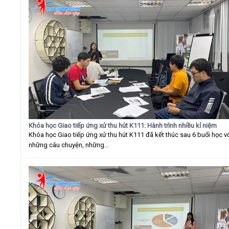
Khóa học Giao tiếp ứng xử thu hút K111: Hành trình nhiều kỉ niệm
Khóa học Giao tiếp ứng xử thu hút K111 đã kết thúc sau 6 buổi học v
những câu chuyện, những...