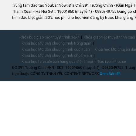
Trung tâm đào tạo YouCanNow: Địa Chỉ: 391 Trường Chinh - (Gần Ngã T
Thanh Xuân - Hà Nội SĐT: 19001860 (máy lẻ 4) - 0985349755 Đang có 
trình đặc biệt giảm 20% học phí cho học viên đăng ký trước khai giảng 7
Khóa học giao tiếp thuyết trình 3-5-7
Khóa giao tiếp thuyết trình cuối
Khóa học MC dẫn chương trình trong tuần
Khóa học MC dẫn chương trình cuối tuần
Khóa học MC chuyên dẫn
Khóa học MC dẫn chương trình cho trẻ em
Khóa học telesale bán hàng qua điện thoại
Đào tạo In-house
ĐC:391 Trường Chinh/HN - SĐT: 19001860 (máy lẻ 4) - 0985349755. Trung
trực thuộc CÔNG TY TNHH YÊU CONTENT NETWORK.
Xem Bản đồ