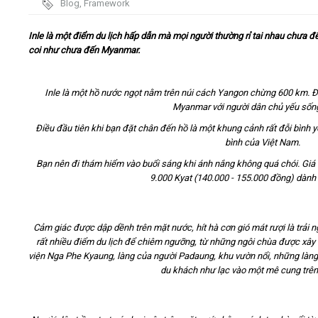
Blog
,
Framework
Video
Inle là một điểm du lịch hấp dẫn mà mọi người thường rỉ tai nhau chưa đ
coi như chưa đến Myanmar.
Kiến thức
Inle là một hồ nước ngọt nằm trên núi cách Yangon chừng 600 km. Đâ
Liên hệ - Đăng ký
Myanmar với người dân chủ yếu sống
Điều đầu tiên khi bạn đặt chân đến hồ là một khung cảnh rất đỗi bình 
bình của Việt Nam.
Bạn nên đi thám hiểm vào buổi sáng khi ánh nắng không quá chói. Giá
9.000 Kyat (140.000 - 155.000 đồng) dành 
Tìm kiếm
Cảm giác được dập dềnh trên mặt nước, hít hà cơn gió mát rượi là trải 
rất nhiều điểm du lịch để chiêm ngưỡng, từ những ngôi chùa được xâ
viện Nga Phe Kyaung, làng của người Padaung, khu vườn nổi, những làng
du khách như lạc vào một mê cung trên