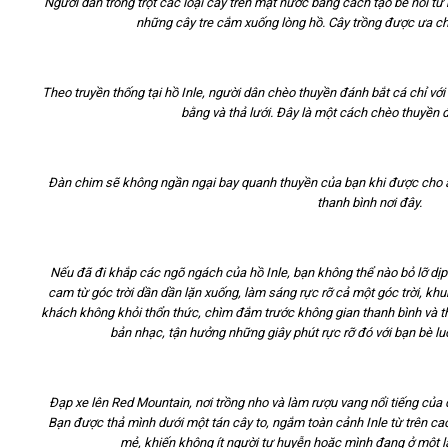
Người dân trồng trọt các loại cây trên mặt nước bằng cách tạo bè nổi từ
những cây tre cắm xuống lòng hồ. Cây trồng được ưa ch
Theo truyền thống tại hồ Inle, người dân chèo thuyền đánh bắt cá chỉ vớ
bằng và thả lưới. Đây là một cách chèo thuyền 
Đàn chim sẽ không ngần ngại bay quanh thuyền của bạn khi được cho ăn
thanh bình nơi đây.
Nếu đã đi khắp các ngõ ngách của hồ Inle, bạn không thể nào bỏ lỡ dịp
cam từ góc trời dần dần lặn xuống, làm sáng rực rỡ cả một góc trời, khu
khách không khỏi thổn thức, chìm đắm trước không gian thanh bình và 
bản nhạc, tận hưởng những giây phút rực rỡ đó với bạn bè lu
Đạp xe lên Red Mountain, nơi trồng nho và làm rượu vang nổi tiếng của 
Bạn được thả mình dưới một tán cây to, ngắm toàn cảnh Inle từ trên cao,
mẻ, khiến không ít người tự huyễn hoặc mình đang ở một 