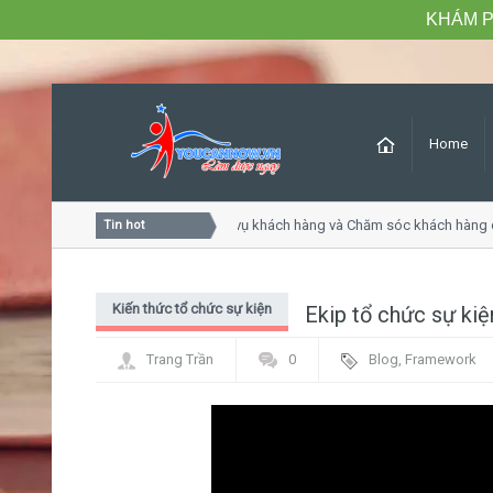
KHÁM P
Home
Khóa học Tư duy dịch vụ khách hàng và Chăm sóc khách hàng c
Tin hot
Kiến thức tổ chức sự kiện
Ekip tổ chức sự kiệ
Trang Trần
0
Blog
,
Framework