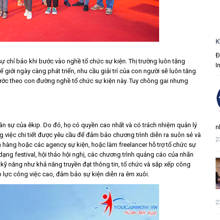
K
Đ
sự chỉ bảo khi bước vào nghề tổ chức sự kiện. Thị trường luôn tăng
I
 giới ngày càng phát triển, nhu cầu giải trí của con người sẽ luôn tăng
 bước theo con đường nghề tổ chức sự kiện này. Tuy chông gai nhưng
ân sự của êkip. Do đó, họ có quyền cao nhất và có trách nhiệm quản lý
n
ng việc chi tiết được yêu cầu để đảm bảo chương trình diễn ra suôn sẻ và
2
n hàng hoặc các agency sự kiện, hoặc làm freelancer hỗ trợ tổ chức sự
dạng festival, hội thảo hội nghị, các chương trình quảng cáo của nhãn
ố kỹ năng như khả năng truyền đạt thông tin, tổ chức và sắp xếp công
áp lực công việc cao, đảm bảo sự kiện diễn ra êm xuôi.
2