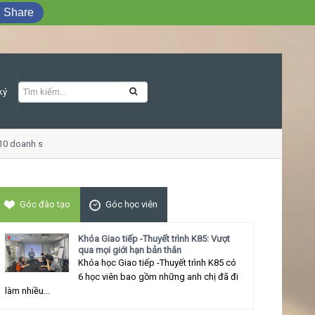
Share
ký
0 doanh số
Khóa học Giao tiếp ứng xử th
Góc đào tạo
Góc học viên
Khóa Giao tiếp -Thuyết trình K85: Vượt
qua mọi giới hạn bản thân
Khóa học Giao tiếp -Thuyết trình K85 có
6 học viên bao gồm những anh chị đã đi
làm nhiều...