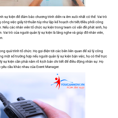
ành sự kiện để đảm bảo chương trình diễn ra êm xuôi nhất có thể. Vai trò
g công việc giấy tờ thuần túy như lập kế hoạch chi tiết/điều phối công
n. Nếu các nhân viên tổ chức sự kiện trong team có vấn đề phát sinh, họ
n. Vai trò của người quản lý sự kiện là lắng nghe và giúp đỡ nhân viên,
ện.
rong quá trình tổ chức. Họ gọi điện tới các bên liên quan để xử lý công
ong một số trường hợp nếu người quản lý sự kiện bận việc, họ có thể trực
 lý sự kiện cần phải nắm rõ kịch bản chi tiết để điều động nhân sự. Họ
ều yêu cầu khác nhau của Event Manager.