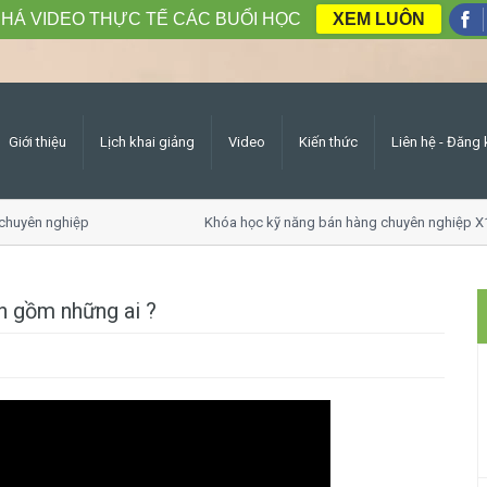
HÁ VIDEO THỰC TẾ CÁC BUỔI HỌC
XEM LUÔN
Giới thiệu
Lịch khai giảng
Video
Kiến thức
Liên hệ - Đăng 
huyên nghiệp
Khóa học kỹ năng bán hàng chuyên nghiệp X1
n gồm những ai ?