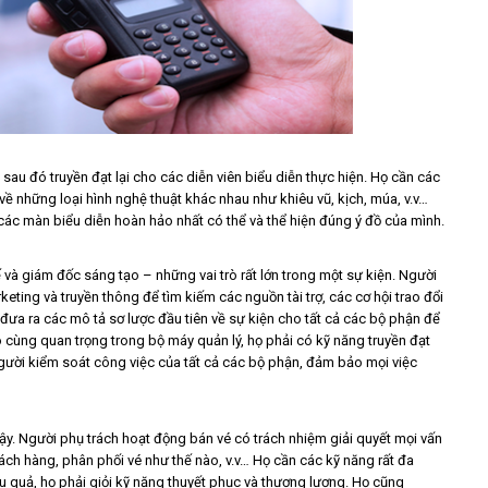
sau đó truyền đạt lại cho các diễn viên biểu diễn thực hiện. Họ cần các
về những loại hình nghệ thuật khác nhau như khiêu vũ, kịch, múa, v.v…
ác màn biểu diễn hoàn hảo nhất có thể và thể hiện đúng ý đồ của mình.
kế và giám đốc sáng tạo – những vai trò rất lớn trong một sự kiện. Người
eting và truyền thông để tìm kiếm các nguồn tài trợ, các cơ hội trao đổi
 đưa ra các mô tả sơ lược đầu tiên về sự kiện cho tất cả các bộ phận để
ô cùng quan trọng trong bộ máy quản lý, họ phải có kỹ năng truyền đạt
 người kiểm soát công việc của tất cả các bộ phận, đảm bảo mọi việc
vậy. Người phụ trách hoạt động bán vé có trách nhiệm giải quyết mọi vấn
khách hàng, phân phối vé như thế nào, v.v… Họ cần các kỹ năng rất đa
iệu quả, họ phải giỏi kỹ năng thuyết phục và thương lượng. Họ cũng