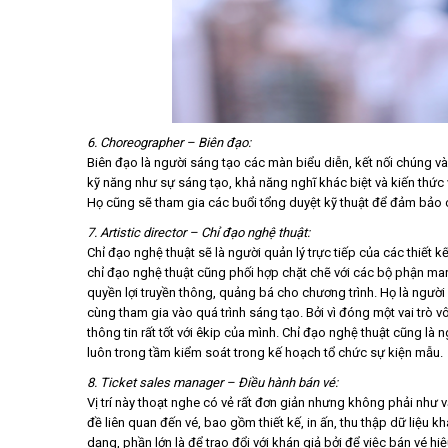
6. Choreographer – Biên đạo:
Biên đạo là người sáng tạo các màn biểu diễn, kết nối chúng và 
kỹ năng như sự sáng tạo, khả năng nghĩ khác biệt và kiến thức 
Họ cũng sẽ tham gia các buổi tổng duyệt kỹ thuật để đảm bảo c
7. Artistic director – Chỉ đạo nghệ thuật:
Chỉ đạo nghệ thuật sẽ là người quản lý trực tiếp của các thiết 
chỉ đạo nghệ thuật cũng phối hợp chặt chẽ với các bộ phận mark
quyền lợi truyền thông, quảng bá cho chương trình. Họ là người
cùng tham gia vào quá trình sáng tạo. Bởi vì đóng một vai trò v
thông tin rất tốt với êkip của mình. Chỉ đạo nghệ thuật cũng là
luôn trong tầm kiểm soát trong kế hoạch tổ chức sự kiện mẫu.
8. Ticket sales manager – Điều hành bán vé:
Vị trí này thoạt nghe có vẻ rất đơn giản nhưng không phải như 
đề liên quan đến vé, bao gồm thiết kế, in ấn, thu thập dữ liệu 
dạng, phần lớn là để trao đổi với khán giả bởi để việc bán vé h