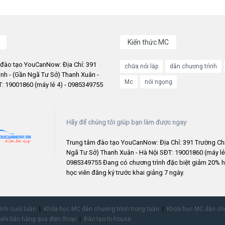
Kiến thức MC
 đào tạo YouCanNow: Địa Chỉ: 391
chữa nói lắp
dẫn chương trình
nh - (Gần Ngã Tư Sở) Thanh Xuân -
Mc
nói ngọng
: 19001860 (máy lẻ 4) - 0985349755
Hãy để chúng tôi giúp bạn làm được ngay
Trung tâm đào tạo YouCanNow: Địa Chỉ: 391 Trường Chi
Ngã Tư Sở) Thanh Xuân - Hà Nội SĐT: 19001860 (máy lẻ 
0985349755 Đang có chương trình đặc biệt giảm 20% h
học viên đăng ký trước khai giảng 7 ngày.
rình cuối tuần
Khóa học MC dẫn chương trình trong tuần
Khóa học MC dẫn chư
ale bán hàng qua điện thoại
Đào tạo In-house