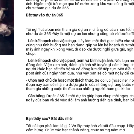
ảnh. Ngắm mặt trời mọc qua hồ nước trong khu vực cũng là một s
chưa tham gia dự án 365.
Bắt tay vào dự án 365
Tôi nghĩ các bạn nên tham già dự án vì chẳng có cách nào tốt
như dự án 365. Đây là một dự án lớn nhưng cũng có vài bước để 
-
Lên kế hoạch cho việc chụp.
Hãy làm một thời gian biểu cho 
cũng như tình huống mà bạn đang gặp và lên kế hoạch dựa trên
máy ảnh ngay khi xong việc, đi dạo khi được nghỉ giữa giờ, ng
chụp.
-
Lên kế hoạch cho việc post, xem và bình luận ảnh.
Nếu bạn muố
đòng ảnh. Việc xem ảnh, đánh giá ảnh sẽ truyêngf cảm hứng cho
người khác bạn sẽ tiến bộ và có động lực để tiếp tục. Một điều 
post ảnh của ngày hôm qua, như vậy bạn sẽ có một ngày để xem
-
Chọn một chủ đề hoặc một thách thức
. Sẽ có lúc (hoặc nên nó
đoạn này bạn sẽ nhận ra được giá trị của những sự ràng buộc 
tham gia những cuộc thi đua của những người tham gia khác.
-
Cân bằng.
Dự án 365 là một dự án giúp bạn chụp mỗi ngày, c
ngày của bạn và để việc đó làm ảnh hưởng đến gia đình, bạn bè
Bạn thấy sao? Bắt đầu nhé!
Tất cả bạn phải làm là gì ? Vơ lấy máy ảnh và bắt đầu chụp. H
cảm hứng. Chúc các bạn thành công, chúc mừng năm mới.