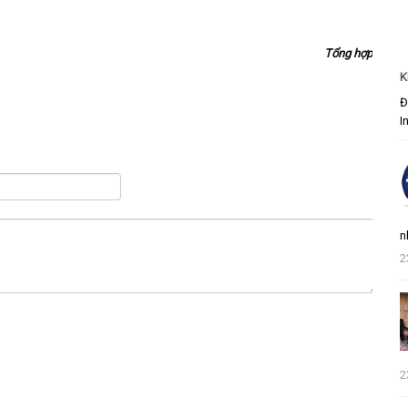
Tổng hợp
K
Đ
I
n
2
2