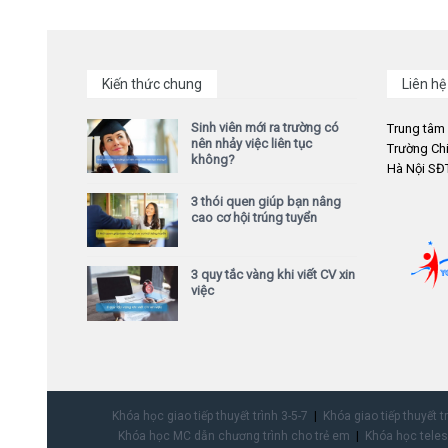
Kiến thức chung
Liên hệ
Sinh viên mới ra trường có
Trung tâm
nên nhảy việc liên tục
Trường Chi
không?
Hà Nội SĐT
3 thói quen giúp bạn nâng
cao cơ hội trúng tuyển
3 quy tắc vàng khi viết CV xin
việc
Khóa học giao tiếp thuyết trình 3-5-7
Khóa giao tiếp thuyết t
Khóa học MC dẫn chương trình cho trẻ em
Khóa học teles