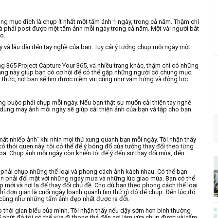
ung mục đích là chụp ít nhất một tấm ảnh 1 ngày, trong cả năm. Thậm chí
và phải post được một tấm ảnh mỗi ngày trong cả năm. Một vài người bắt
o.
 và lâu dài đến tay nghề của bạn. Tuy cái ý tưởng chụp mỗi ngày một
ang
365 Project
Capture Your 365
, và nhiều trang khác, thậm chí có những
mạng này giúp bạn có cơ hội để có thể gặp những người có chung mục
h thức, nơi bạn sẽ tìm được niềm vui cũng như vảm hứng và động lực.
àng buộc phải chụp mỗi ngày. Nếu bạn thật sự muốn cải thiện tay nghề
 dùng máy ảnh mỗi ngày sẽ giúp cải thiện ảnh của bạn và tập cho bạn
ắt nhiếp ảnh" khi nhìn mọi thứ xung quanh bạn mỗi ngày. Tôi nhận thấy
ó thói quen này: tôi có thể để ý bóng đổ của tường thay đổi theo từng
hoa. Chụp ảnh mỗi ngày còn khiến tôi để ý đến sự thay đổi mùa, đến
 phải chụp những thể loại và phong cách ảnh kách nhau. Có thể bạn
òn phải đối mặt với những ngày mưa và những lúc giao mùa. Bạn có thể
mới và nơi lạ để thay đổi chủ đề. Cho dù bạn theo phong cách thể loại
hỉ đơn giản là cuối ngày loanh quanh tìm thứ gì đó để chụp. Đến lúc đó
 cũng như những tấm ảnh đẹp nhất được ra đời.
 thời gian biểu của mình. Tôi nhận thấy nếu dậy sớm hơn bình thường
5 phút đó tôi có thể vừa đi thong thả đến nơi làm vừa chụp được vài tấm