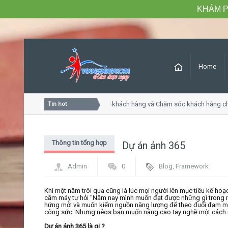
KHÁM P
Home
Khóa học Tư duy dịch vụ khách hàng và Chăm sóc khách hàng chu
Tin hot
Thông tin tổng hợp
Dự án ảnh 365
Admin
0
Blog
,
Framework
Khi một năm trôi qua cũng là lúc mọi người lên mục tiêu kế h
cầm máy tự hỏi "Năm nay mình muốn đạt được những gì trong nhi
hứng mới và muốn kiếm nguồn năng lượng để theo đuổi đam mê. 
công sức. Nhưng nêos bạn muốn nâng cao tay nghề một cách nh
Dự án ảnh 365 là gi ?