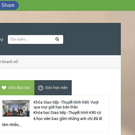
Share
ký
doanh số
Khóa học Giao tiếp ứng xử thu 
Góc đào tạo
Góc học viên
Khóa Giao tiếp -Thuyết trình K85: Vượt
qua mọi giới hạn bản thân
Khóa học Giao tiếp -Thuyết trình K85 có
6 học viên bao gồm những anh chị đã đi
làm nhiều...