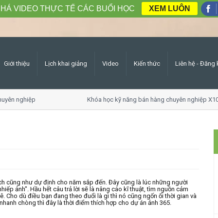
HÁ VIDEO THỰC TẾ CÁC BUỔI HỌC
XEM LUÔN
Giới thiệu
Lịch khai giảng
Video
Kiến thức
Liên hệ - Đăng 
yên nghiệp
Khóa học kỹ năng bán hàng chuyên nghiệp X10 
oạch cũng như dự định cho năm sắp đến. Đây cũng là lúc những người
ếp ảnh". Hầu hết câu trả lời sẽ là nâng cáo kĩ thuật, tìm nguồn cảm
Cho dù điều bạn đang theo đuổi là gì thì nó cũng ngốn ối thời gian và
anh chòng thì đây là thời điểm thích hợp cho dự án ảnh 365.