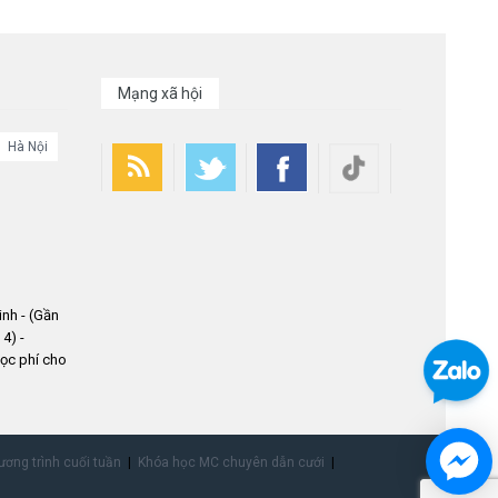
Mạng xã hội
Hà Nội
nh - (Gần
4) -
ọc phí cho
ơng trình cuối tuần
Khóa học MC chuyên dẫn cưới