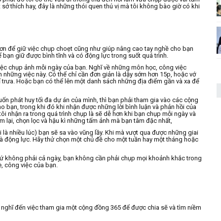
ở thích hay, đây là những thói quen thú vị mà tôi không bào giờ có khi
 hơn để giữ việc chụp choẹt cũng như giúp nâng cao tay nghề cho bạn
bạn giữ được bình tĩnh và có động lực trong suốt quá trình.
việc chụp ảnh mỗi ngày của bạn. Nghĩ về những môn học, công việc
 những việc này. Có thể chỉ cần đơn giản là dậy sớm hơn 15p, hoặc vớ
hỉ trưa. Hoặc bạn có thể lên một danh sách những địa điểm gần và xa để
n phát huy tối đa dự án của mình, thì bạn phải tham gia vào các cộng
 bạn, trong khi đó khi nhận được những lời bình luận và phản hồi của
tôi nhận ra trong quá trình chụp là sẽ dễ hơn khi bạn chụp mỗi ngày và
 lại, chọn lọc và hậu kì những tấm ảnh mà bạn tâm đặc nhất,
i là nhiều lúc) bạn sẽ sa vào vũng lầy. Khi mà vượt qua được những giai
và động lực. Hãy thử chọn một chủ đề cho một tuần hay một tháng hoặc
hứ không phải cả ngày, bạn không cần phải chụp mọi khoảnh khắc trong
, công việc của bạn.
ãy nghĩ đến việc tham gia một cộng đồng 365 để được chia sẽ và tìm niềm