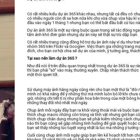
Có rất nhiều kiểu dự án 365 khác nhau, nhưng tất cả đều có ch
có nhiều người còn đi xa hơn nữa khi chọ vừa chụp vừa hậu kì 
đầu vào ngày 1 tháng 1 nhưng bạn có thể bắt đầu bất cứ lúc nà
Dự án ảnh 365 là một sự ràng buộc quan trọng sẽ tác động ngay
tấm ảnh khó đơn giản nhưng dự án này sẽ thật sự trù dập bạn.
Có rất nhiều trang cộng đồng hỗ trợ dụ án ảnh này ví dụ như tr
nhóm 365 trên Flickr và Google+. Việc tham gia những trang 
đích, cho bạn cơ hội chia sẽ dự án của mình, ý tưởng ảng, thác
Tại sao nên làm dự án 365 ?
Như đã nói ở trên điều quan trọng nhất trong dự án 365 là sự r
thì bạn phải "sờ" vào máy, thường xuyên. Chấp nhận thách thức
một thói quen tốt.
Sử dụng máy ảnh hằng ngày cũng rèn cho bạn một thứ là "đôi m
mình có khả năng để ý những thứ mà mình luôn bỏ lỡ khi chưa c
giờ, những chi tiết tí nị như phấn hoa bên trong của một bông 
những thay đổi nhỏ nhất mỗi ngày.
Chụp ảnh mỗi ngày đầy bạn ra khỏi vùng thoải mái và buộc bạn
thích chụp macro những côn trùng và tĩnh vật nhưng giờ bạn c
thích chụp chân dung nhưng bạn sẽ phải kiếm những cách chụp 
nào thì bạn cũng sẽ gặp những tình huống để giải quyết hoặc c
bạn sẽ thấy những lúc tuyệt vọng nhất là lúc mà những ý tưởng
Cuối cùng chụp ảnh mỗi ngày giúp bạn lên kế hoạch tốt hơn cho
khoảng 15 phút thì tôi sẽ có thể rời nhà sớm 15 phút và trong 1