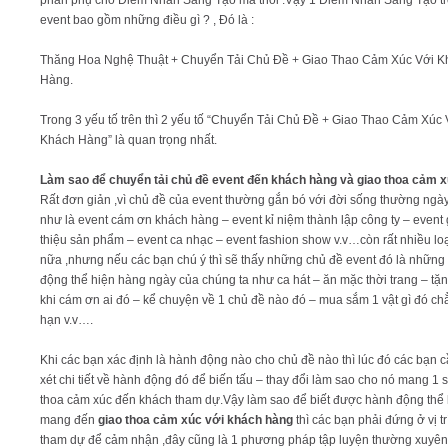
event bao gồm những điều gì ? , Đó là :
Thăng Hoa Nghệ Thuật + Chuyển Tải Chủ Đề + Giao Thao Cảm Xúc Với K
Hàng.
Trong 3 yếu tố trên thì 2 yếu tố “Chuyển Tải Chủ Đề + Giao Thao Cảm Xúc 
Khách Hàng” là quan trọng nhất.
Làm sao để chuyển tải chủ đề event đến khách hàng và giao thoa cảm 
Rất đơn giản ,vì chủ đề của event thường gắn bó với đời sống thường ngày
như là event cám ơn khách hàng – event kỉ niệm thành lập công ty – event 
thiệu sản phẩm – event ca nhạc – event fashion show v.v…còn rất nhiều loạ
nữa ,nhưng nếu các bạn chú ý thì sẽ thấy những chủ đề event đó là những
động thể hiện hàng ngày của chúng ta như ca hát – ăn mặc thời trang – tặn
khi cám ơn ai đó – kể chuyện về 1 chủ đề nào đó – mua sắm 1 vật gì đó ch
hạn v.v….
Khi các bạn xác định là hành động nào cho chủ đề nào thì lúc đó các bạn 
xét chi tiết về hành động đó để biến tấu – thay đổi làm sao cho nó mang 1 
thoa cảm xúc đến khách tham dự.Vậy làm sao để biết được hành động thể 
mang đến
giao thoa cảm xúc với khách hàng
thì các bạn phải đứng ở vị t
tham dự để cảm nhận ,đây cũng là 1 phương pháp tập luyện thường xuyên