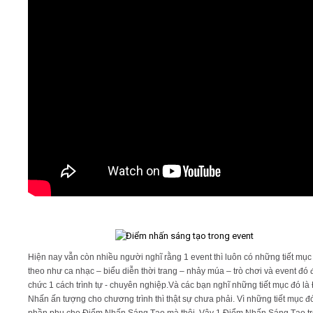
Video
Kiến thức
Liên hệ - Đăng ký
Tìm kiếm
Hiện nay vẫn còn nhiều người nghĩ rằng 1 event thì luôn có những tiết mụ
theo như ca nhạc – biểu diễn thời trang – nhảy múa – trò chơi và event đó 
chức 1 cách trình tự - chuyên nghiệp.Và các bạn nghĩ những tiết mục đó là
Nhấn ấn tượng cho chương trình thì thật sự chưa phải. Vì những tiết mục đó
phần phụ cho Điểm Nhấn Sáng Tạo mà thôi .Vậy 1 Điểm Nhấn Sáng Tạo t