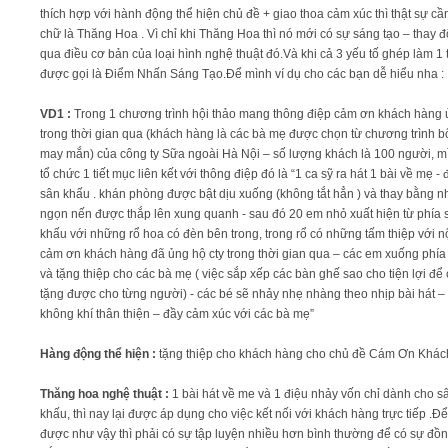
thích hợp với hành động thể hiện chủ đề + giao thoa cảm xúc thì thật sự cầ
chữ là Thăng Hoa . Vì chỉ khi Thăng Hoa thì nó mới có sự sáng tạo – thay đ
qua điều cơ bản của loại hình nghệ thuật đó.Và khi cả 3 yếu tố ghép làm 1 
được gọi là Điểm Nhấn Sáng Tạo.Để mình ví dụ cho các bạn dễ hiểu nha :
VD1 :
Trong 1 chương trình hội thảo mang thông điệp cảm ơn khách hàng 
trong thời gian qua (khách hàng là các bà mẹ được chọn từ chương trình 
may mắn) của công ty Sữa ngoài Hà Nội – số lượng khách là 100 người, m
tổ chức 1 tiết mục liên kết với thông điệp đó là “1 ca sỹ ra hát 1 bài về mẹ -
sân khấu . khán phòng được bật dịu xuống (không tắt hẳn ) và thay bằng 
ngọn nến được thắp lên xung quanh - sau đó 20 em nhỏ xuất hiện từ phía 
khấu với những rổ hoa có đèn bên trong, trong rổ có những tấm thiệp với n
cảm ơn khách hàng đã ủng hộ cty trong thời gian qua – các em xuống phía
và tặng thiệp cho các bà mẹ ( việc sắp xếp các bàn ghế sao cho tiện lợi để
tặng được cho từng người) - các bé sẽ nhảy nhẹ nhàng theo nhịp bài hát – 
không khí thân thiện – đầy cảm xúc với các bà mẹ”
Hàng động thể hiện :
tặng thiệp cho khách hàng cho chủ đề Cám Ơn Khá
Thăng hoa nghệ thuật :
1 bài hát về me và 1 điệu nhảy vốn chỉ dành cho s
khấu, thì nay lại được áp dụng cho việc kết nối với khách hàng trực tiếp .Đ
được như vậy thì phải có sự tập luyện nhiều hơn bình thường để có sự đồn