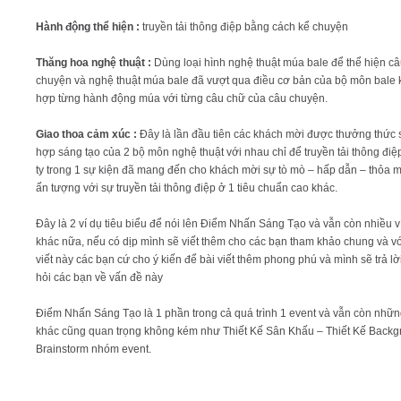
Hành động thể hiện :
truyền tải thông điệp bằng cách kể chuyện
Thăng hoa nghệ thuật :
Dùng loại hình nghệ thuật múa bale để thể hiện c
chuyện và nghệ thuật múa bale đã vượt qua điều cơ bản của bộ môn bale k
hợp từng hành động múa với từng câu chữ của câu chuyện.
Giao thoa cảm xúc :
Đây là lần đầu tiên các khách mời được thưởng thức 
hợp sáng tạo của 2 bộ môn nghệ thuật với nhau chỉ để truyền tải thông điệ
ty trong 1 sự kiện đã mang đến cho khách mời sự tò mò – hấp dẫn – thỏa 
ấn tượng với sự truyền tải thông điệp ở 1 tiêu chuẩn cao khác.
Đây là 2 ví dụ tiêu biểu để nói lên Điểm Nhấn Sáng Tạo và vẫn còn nhiều v
khác nữa, nếu có dịp mình sẽ viết thêm cho các bạn tham khảo chung và vớ
viết này các bạn cứ cho ý kiến để bài viết thêm phong phú và mình sẽ trả lờ
hỏi các bạn về vấn đề này
Điểm Nhấn Sáng Tạo là 1 phần trong cả quá trình 1 event và vẫn còn nhữ
khác cũng quan trọng không kém như Thiết Kế Sân Khấu – Thiết Kế Backg
Brainstorm nhóm event.