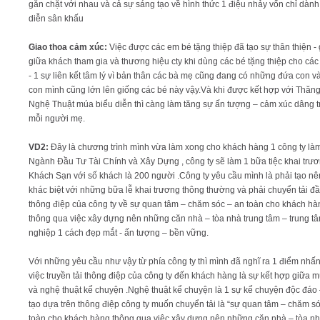
gắn chặt với nhau và cả sự sáng tạo về hình thức 1 điệu nhảy vốn chỉ dành
diễn sân khấu
Giao thoa cảm xúc:
Việc được các em bé tặng thiệp đã tạo sự thân thiện - 
giữa khách tham gia và thương hiệu cty khi dùng các bé tặng thiệp cho cá
- 1 sự liên kết tâm lý vì bản thân các bà mẹ cũng đang có những đứa con 
con mình cũng lớn lên giống các bé này vậy.Và khi được kết hợp với Thăn
Nghệ Thuật múa biểu diễn thì càng làm tăng sự ấn tượng – cảm xúc dâng t
mỗi người mẹ.
VD2:
Đây là chương trình mình vừa làm xong cho khách hàng 1 công ty là
Ngành Đầu Tư Tài Chính và Xây Dựng , công ty sẽ làm 1 bữa tiệc khai trư
Khách Sạn với số khách là 200 người .Công ty yêu cầu mình là phải tạo nê
khác biệt với những bữa lễ khai trương thông thường và phải chuyển tải đ
thông điệp của công ty về sự quan tâm – chăm sóc – an toàn cho khách hà
thông qua việc xây dựng nên những căn nhà – tòa nhà trung tâm – trung t
nghiệp 1 cách đẹp mắt - ấn tượng – bền vững.
Với những yêu cầu như vậy từ phía công ty thì mình đã nghĩ ra 1 điểm nhấ
việc truyền tải thông điệp của công ty đến khách hàng là sự kết hợp giữa 
và nghệ thuật kể chuyện .Nghệ thuật kể chuyện là 1 sự kể chuyện độc đáo
tạo dựa trên thông điệp công ty muốn chuyển tải là “sự quan tâm – chăm s
toàn cho khách hàng thông qua việc xây dựng nên những căn nhà – tòa nh