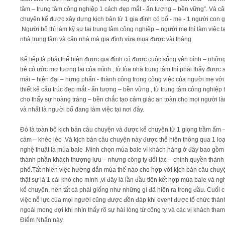
tâm – trung tâm công nghiệp 1 cách đẹp mắt - ấn tượng – bền vững”. Và c
chuyện kể được xây dựng kịch bản từ 1 gia đình có bố - mẹ - 1 người con g
.Người bố thì làm kỹ sư tại trung tâm công nghiệp – người mẹ thì làm việc tạ
nhà trung tâm và căn nhà mà gia đình vừa mua được vài tháng
Kế tiếp là phải thể hiện được gia đình có được cuộc sống yên bình – nhữn
trẻ có ước mơ tương lai của mình , từ tòa nhà trung tâm thì phài thấy được 
mái – hiện đại – hưng phấn - thành công trong công việc của người mẹ vớ
thiết kế cấu trúc đẹp mắt - ấn tượng – bền vững , từ trung tâm công nghiệp t
cho thấy sự hoàng tráng – bền chắc tạo cảm giác an toàn cho mọi người là
và nhất là người bố đang làm việc tại nơi đây.
Đó là toàn bộ kịch bản câu chuyện và được kể chuyện từ 1 giọng trầm ấm –
cảm – khéo léo .Và kịch bản câu chuyện này được thể hiện thông qua 1 loạ
nghệ thuật là múa bale .Mình chọn múa bale vì khách hàng ở đây bao gồ
thành phần khách thượng lưu – nhưng công ty đối tác – chính quyền thành
phố.Tất nhiên việc hướng dẫn múa thế nào cho hợp với kịch bản câu chuy
thật sự là 1 cái khó cho mình ,vì đây là lần đầu tiên kết hợp múa bale và ng
kể chuyện, nên tất cả phải giống như những gì đã hiện ra trong đầu. Cuối c
việc nỗ lực của mọi người cũng được đền đáp khi event được tổ chức thàn
ngoài mong đợi khi nhìn thấy rõ sự hài lòng từ công ty và các vị khách tha
Điểm Nhấn này.