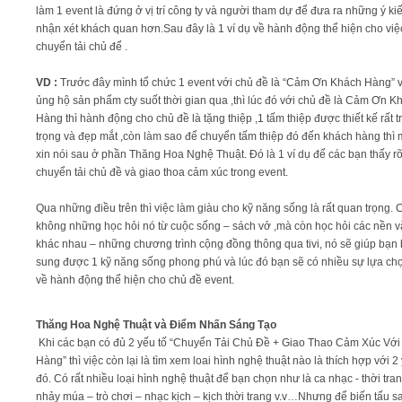
làm 1 event là đứng ở vị trí công ty và người tham dự để đưa ra những ý ki
nhận xét khách quan hơn.Sau đây là 1 ví dụ về hành động thể hiện cho việ
chuyển tải chủ để .
VD :
Trước đây mình tổ chức 1 event với chủ đề là “Cảm Ơn Khách Hàng” 
ủng hộ sản phẩm cty suốt thời gian qua ,thì lúc đó với chủ đề là Cảm Ơn K
Hàng thì hành động cho chủ đề là tặng thiệp ,1 tấm thiệp được thiết kế rất t
trọng và đẹp mắt ,còn làm sao để chuyển tấm thiệp đó đến khách hàng thì 
xin nói sau ở phần Thăng Hoa Nghệ Thuật. Đó là 1 ví dụ để các bạn thấy rõ
chuyển tải chủ đề và giao thoa cảm xúc trong event.
Qua những điều trên thì việc làm giàu cho kỹ năng sống là rất quan trọng.
không những học hỏi nó từ cuộc sống – sách vở ,mà còn học hỏi các nền 
khác nhau – những chương trình cộng đồng thông qua tivi, nó sẽ giúp bạn
sung được 1 kỹ năng sống phong phú và lúc đó bạn sẽ có nhiều sự lựa ch
về hành động thể hiện cho chủ đề event.
Thăng Hoa Nghệ Thuật và Điểm Nhấn Sáng Tạo
Khi các bạn có đủ 2 yếu tố “Chuyển Tải Chủ Đề + Giao Thao Cảm Xúc Vớ
Hàng” thì việc còn lại là tìm xem loai hình nghệ thuật nào là thích hợp với 2
đó. Có rất nhiều loại hình nghệ thuật để bạn chọn như là ca nhạc - thời tra
nhảy múa – trò chơi – nhạc kịch – kịch thời trang v.v…Nhưng để biến tấu s