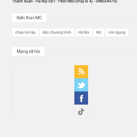
Thanh Xuân - Hà Nội SĐT: 19001860 (máy lẻ 4) - 0985349755
Kiến thức MC
chữa nói lắp
dẫn chương trình
Hà Nội
Mc
nói ngọng
Mạng xã hội