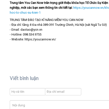
Trung tâm You Can Now trân trọng giới thiệu khóa học Tổ Chức Sự Kiện
nghiệp, mời các bạn xem thông tin chi tiết tại:
https://youcannow.vn/kh
hoc-to-chuc-su-kien-1
TRUNG TÂM ĐÀO TẠO KĨ NĂNG MỀM YOU CAN NOW
- Địa chỉ: tầng 4 tòa nhà 389-391 Trường Chinh, Hà Nội (sát Ngã Tư Sở)
- Email: daotao@ycn.vn
- Hotline: 098.534.9755
- Website: https://youcannow.vn/
Viết bình luận