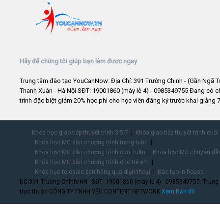
Hãy để chúng tôi giúp bạn làm được ngay
Trung tâm đào tạo YouCanNow: Địa Chỉ: 391 Trường Chinh - (Gần Ngã T
Thanh Xuân - Hà Nội SĐT: 19001860 (máy lẻ 4) - 0985349755 Đang có 
trình đặc biệt giảm 20% học phí cho học viên đăng ký trước khai giảng 7
Khóa học giao tiếp thuyết trình 3-5-7
Khóa giao tiếp thuyết trình cuối
Khóa học MC dẫn chương trình trong tuần
Khóa học MC dẫn chương trình cuối tuần
Khóa học MC chuyên dẫn
Khóa học MC dẫn chương trình cho trẻ em
Khóa học telesale bán hàng qua điện thoại
Đào tạo In-house
ĐC:391 Trường Chinh/HN - SĐT: 19001860 (máy lẻ 4) - 0985349755. Trung
trực thuộc CÔNG TY TNHH YÊU CONTENT NETWORK.
Xem Bản đồ