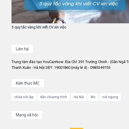
3 quy tắc vàng khi viết CV xin việc
Liên hệ
Trung tâm đào tạo YouCanNow: Địa Chỉ: 391 Trường Chinh - (Gần Ngã T
Thanh Xuân - Hà Nội SĐT: 19001860 (máy lẻ 4) - 0985349755
Kiến thức MC
chữa nói lắp
dẫn chương trình
Hà Nội
Mc
nói ngọng
Mạng xã hội