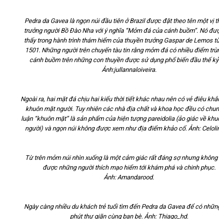
Pedra da Gavea là ngọn núi đầu tiên ở Brazil được đặt theo tên một vị 
trưởng người Bồ Đào Nha với ý nghĩa “Mỏm đá của cánh buồm”. Nó đư
thấy trong hành trình thám hiểm của thuyền trưởng Gaspar de Lemos 
1501. Những người trên chuyến tàu tin rằng mỏm đá có nhiều điểm trùn
cánh buồm trên những con thuyền được sử dụng phổ biến đầu thế kỷ
Ảnh:jullannaloiveira.
Ngoài ra, hai mặt đá chịu hai kiểu thời tiết khác nhau nên có vẻ điêu khắ
khuôn mặt người. Tuy nhiên các nhà địa chất và khoa học đều có chun
luận “khuôn mặt” là sản phẩm của hiện tượng pareidolia (ảo giác về kh
người) và ngọn núi không được xem như địa điểm khảo cổ. Ảnh: Celol
Từ trên mỏm núi nhìn xuống là một cảm giác rất đáng sợ nhưng không
được những người thích mạo hiểm tới khám phá và chinh phục.
Ảnh: Amandarood.
Ngày càng nhiều du khách trẻ tuổi tìm đến Pedra da Gavea để có nhữn
phút thư giãn cùng bạn bè. Ảnh: Thiago_hd.