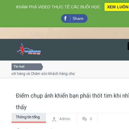
KHÁM PHÁ VIDEO THỰC TẾ CÁC BUỔI HỌC
XEM LUÔN
Share
Tin hot
Close
khách hàng và Chăm sóc khách hàng chuyên nghiệp
Khóa học
 thuyết trình online
Khóa học 
ều thứ 4, 7
Khóa học
Điểm chụp ảnh khiến bạn phải thót tim khi nh
Home
thấy
Giới thiệu
Thông tin tổng
Admin
0
hợp
Lịch khai giảng