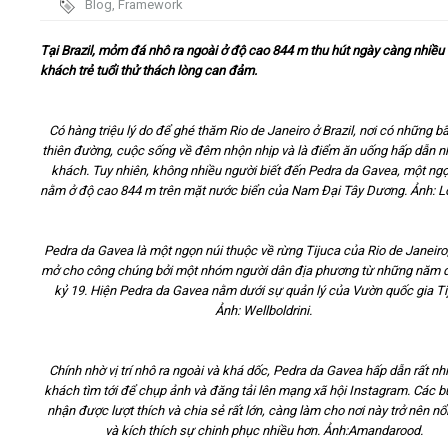
Blog
,
Framework
Video
Tại Brazil, mỏm đá nhô ra ngoài ở độ cao 844 m thu hút ngày càng nhiều
khách trẻ tuổi thử thách lòng can đảm.
Kiến thức
Có hàng triệu lý do để ghé thăm Rio de Janeiro ở Brazil, nơi có những bã
Liên hệ - Đăng ký
thiên đường, cuộc sống về đêm nhộn nhịp và là điểm ăn uống hấp dẫn n
khách. Tuy nhiên, không nhiều người biết đến Pedra da Gavea, một ngọ
nằm ở độ cao 844 m trên mặt nước biển của Nam Đại Tây Dương. Ảnh: 
Pedra da Gavea là một ngọn núi thuộc về rừng Tijuca của Rio de Janeir
Tìm kiếm
mở cho công chúng bởi một nhóm người dân địa phương từ những năm 
kỷ 19. Hiện Pedra da Gavea nằm dưới sự quản lý của Vườn quốc gia Ti
Ảnh: Wellboldrini.
Chính nhờ vị trí nhô ra ngoài và khá dốc, Pedra da Gavea hấp dẫn rất nh
khách tìm tới để chụp ảnh và đăng tải lên mạng xã hội Instagram. Các 
nhận được lượt thích và chia sẻ rất lớn, càng làm cho nơi này trở nên nổi
và kích thích sự chinh phục nhiều hơn. Ảnh:Amandarood.