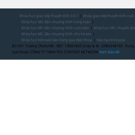
Khóa học giao tiếp thuyết trình 3-5-7
Khóa giao tiếp thuyết trình cuối
Khóa học MC dẫn chương trình trong tuần
Khóa học MC dẫn chương trình cuối tuần
Khóa học MC chuyên dẫn
Khóa học MC dẫn chương trình cho trẻ em
Khóa học telesale bán hàng qua điện thoại
Đào tạo In-house
ĐC:391 Trường Chinh/HN - SĐT: 19001860 (máy lẻ 4) - 0985349755. Trung
trực thuộc CÔNG TY TNHH YÊU CONTENT NETWORK.
Xem Bản đồ