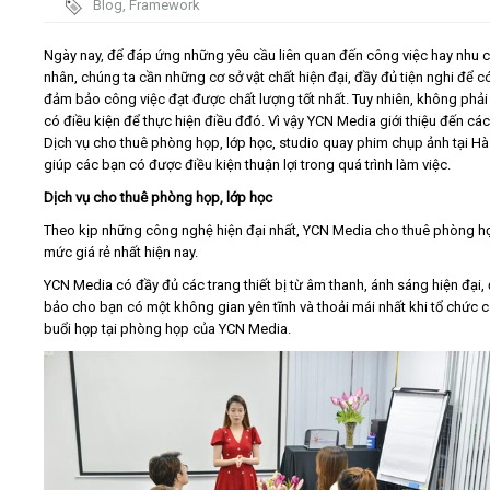
Blog
,
Framework
Video
Ngày nay, để đáp ứng những yêu cầu liên quan đến công việc hay nhu 
nhân, chúng ta cần những cơ sở vật chất hiện đại, đầy đủ tiện nghi để c
đảm bảo công việc đạt được chất lượng tốt nhất. Tuy nhiên, không phả
Kiến thức
có điều kiện để thực hiện điều đđó. Vì vậy YCN Media giới thiệu đến cá
Dịch vụ cho thuê phòng họp, lớp học, studio quay phim chụp ảnh tại Hà
Liên hệ - Đăng ký
giúp các bạn có được điều kiện thuận lợi trong quá trình làm việc.
Dịch vụ cho thuê phòng họp
, lớp học
Theo kịp những công nghệ hiện đại nhất, YCN Media cho thuê phòng họ
mức giá rẻ nhất hiện nay.
Tìm kiếm
YCN Media có đầy đủ các trang thiết bị từ âm thanh, ánh sáng hiện đại
bảo cho bạn có một không gian yên tĩnh và thoải mái nhất khi tổ chức 
buổi họp tại phòng họp của YCN Media.