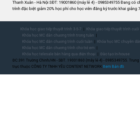
Thanh Xuân - Hà Nội SĐT: 19001860 (máy lẻ 4) - 0985349755 Đang có 
trình đặc biệt giảm 20% học phí cho học viên đăng ký trước khai giảng 7
Khóa học giao tiếp thuyết trình 3-5-7
Khóa giao tiếp thuyết trình cuối
Khóa học MC dẫn chương trình trong tuần
Khóa học MC dẫn chương trình cuối tuần
Khóa học MC chuyên dẫn
Khóa học MC dẫn chương trình cho trẻ em
Khóa học telesale bán hàng qua điện thoại
Đào tạo In-house
ĐC:391 Trường Chinh/HN - SĐT: 19001860 (máy lẻ 4) - 0985349755. Trung
trực thuộc CÔNG TY TNHH YÊU CONTENT NETWORK.
Xem Bản đồ