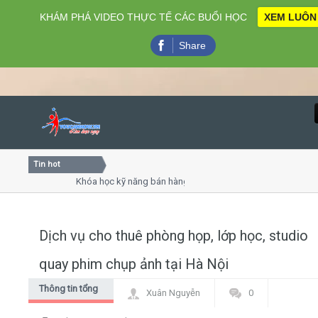
KHÁM PHÁ VIDEO THỰC TẾ CÁC BUỔI HỌC
XEM LUÔN
Share
Tin hot
Close
Khóa học kỹ năng bán hàng chuyên nghiệp X10 doanh số
Khóa học "Nghệ thuật giao tiếp - thuyết trình đỉnh cao"
Khóa học làm phim 72h cho thiếu niên
Dịch vụ cho thuê phòng họp, lớp học, studio
Home
quay phim chụp ảnh tại Hà Nội
Giới thiệu
Thông tin tổng
Xuân Nguyễn
0
hợp
Lịch khai giảng