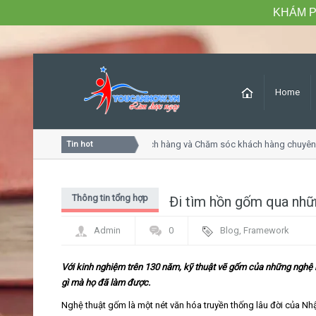
KHÁM P
Home
Khóa học Tư duy dịch vụ khách hàng và Chăm sóc khách hàng chuyên n
Tin hot
Thông tin tổng hợp
Đi tìm hồn gốm qua nhữ
Admin
0
Blog
,
Framework
Với kinh nghiệm trên 130 năm, kỹ thuật vẽ gốm của những nghệ
gì mà họ đã làm được.
Nghệ thuật gốm là một nét văn hóa truyền thống lâu đời của Nh