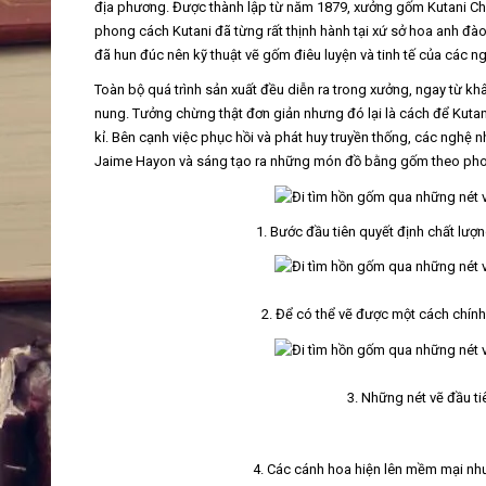
địa phương. Được thành lập từ năm 1879, xưởng gốm Kutani 
phong cách Kutani đã từng rất thịnh hành tại xứ sở hoa anh đà
đã hun đúc nên kỹ thuật vẽ gốm điêu luyện và tinh tế của các n
Toàn bộ quá trình sản xuất đều diễn ra trong xưởng, ngay từ kh
nung. Tưởng chừng thật đơn giản nhưng đó lại là cách để Kuta
kỉ. Bên cạnh việc phục hồi và phát huy truyền thống, các nghệ nhâ
Jaime Hayon và sáng tạo ra những món đồ bằng gốm theo pho
1. Bước đầu tiên quyết định chất lư
2. Để có thể vẽ được một cách chính
3. Những nét vẽ đầu ti
4. Các cánh hoa hiện lên mềm mại như