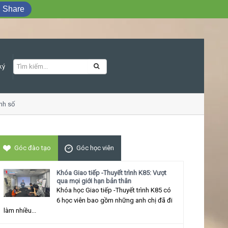
Share
ký
 số
Khóa học Giao tiếp ứng xử thu hút
Góc đào tạo
Góc học viên
Khóa Giao tiếp -Thuyết trình K85: Vượt
qua mọi giới hạn bản thân
Khóa học Giao tiếp -Thuyết trình K85 có
6 học viên bao gồm những anh chị đã đi
làm nhiều...