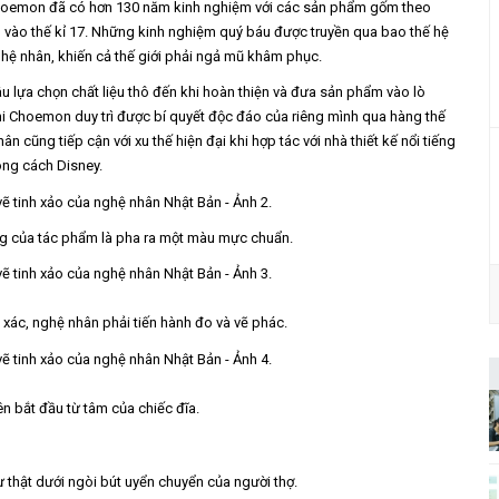
Choemon đã có hơn 130 năm kinh nghiệm với các sản phẩm gốm theo
o vào thế kỉ 17. Những kinh nghiệm quý báu được truyền qua bao thế hệ
ghệ nhân, khiến cả thế giới phải ngả mũ khâm phục.
âu lựa chọn chất liệu thô đến khi hoàn thiện và đưa sản phẩm vào lò
ni Choemon duy trì được bí quyết độc đáo của riêng mình qua hàng thế
n cũng tiếp cận với xu thế hiện đại khi hợp tác với nhà thiết kế nổi tiếng
ng cách Disney.
ợng của tác phẩm là pha ra một màu mực chuẩn.
 xác, nghệ nhân phải tiến hành đo và vẽ phác.
ên bắt đầu từ tâm của chiếc đĩa.
 thật dưới ngòi bút uyển chuyển của người thợ.