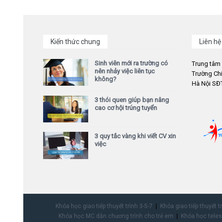
Kiến thức chung
Liên hệ
Sinh viên mới ra trường có
Trung tâm
nên nhảy việc liên tục
Trường Chi
không?
Hà Nội SĐT
3 thói quen giúp bạn nâng
cao cơ hội trúng tuyển
3 quy tắc vàng khi viết CV xin
việc
Khóa học giao tiếp thuyết trình 3-5-7
Khóa giao tiếp thuyết t
Khóa học MC dẫn chương trình cho trẻ em
Khóa học teles