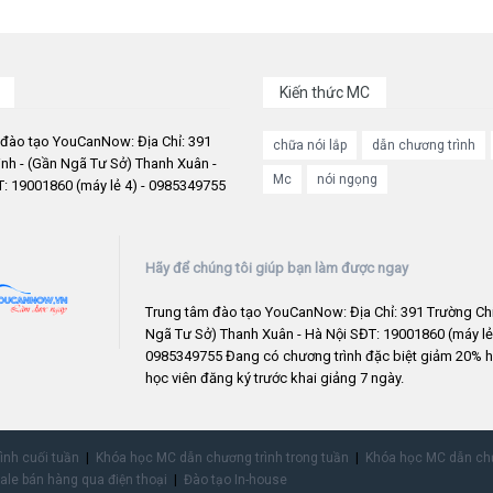
Kiến thức MC
 đào tạo YouCanNow: Địa Chỉ: 391
chữa nói lắp
dẫn chương trình
nh - (Gần Ngã Tư Sở) Thanh Xuân -
Mc
nói ngọng
: 19001860 (máy lẻ 4) - 0985349755
Hãy để chúng tôi giúp bạn làm được ngay
Trung tâm đào tạo YouCanNow: Địa Chỉ: 391 Trường Chi
Ngã Tư Sở) Thanh Xuân - Hà Nội SĐT: 19001860 (máy lẻ 
0985349755 Đang có chương trình đặc biệt giảm 20% h
học viên đăng ký trước khai giảng 7 ngày.
rình cuối tuần
Khóa học MC dẫn chương trình trong tuần
Khóa học MC dẫn chư
ale bán hàng qua điện thoại
Đào tạo In-house