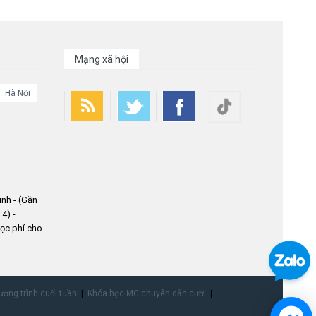
Mạng xã hội
Hà Nội
nh - (Gần
4) -
ọc phí cho
ơng trình cuối tuần
Khóa học MC chuyên dẫn cưới