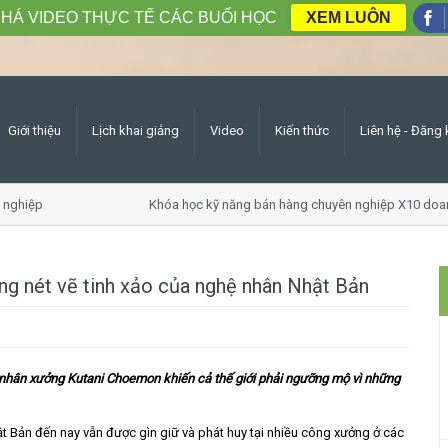
HÁ VIDEO THỰC TẾ CÁC BUỔI HỌC
XEM LUÔN
Giới thiệu
Lịch khai giảng
Video
Kiến thức
Liên hệ - Đăng 
ghiệp
Khóa học kỹ năng bán hàng chuyên nghiệp X10 doanh
ng nét vẽ tinh xảo của nghệ nhân Nhật Bản
 nhân xưởng Kutani Choemon khiến cả thế giới phải ngưỡng mộ vì những
ật Bản đến nay vẫn được gìn giữ và phát huy tại nhiều công xưởng ở các